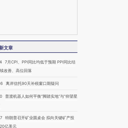
新文章
4
7月CPI、PPI同比均低于预期 PPI同比结
续改善、高位回落
46
离岸信托90天补税窗口期疑问
00
普渡机器人如何平衡“脚踏实地”与“仰望星
？
57
特朗普召开矿业圆桌会 拟向关键矿产投
20亿美元