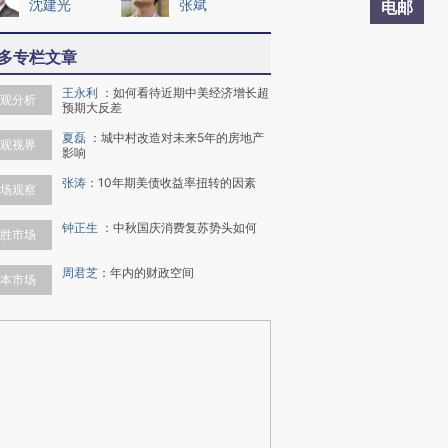
沈建光
张斌
电邮
多专栏文章
王永利
：
如何看待近期中美经济增长超
观分析
预期大反差
夏磊
：
城中村改造对未来5年的房地产
观视界
影响
张涛
：
10年期美债收益率扭转的因素
场观察
钟正生
：
中秋国庆消费复苏势头如何
胜市场
周君芝
：
年内的财政空间
本市场