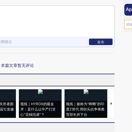
新网观点
发布
本篇文章暂无评论
失所者困
视线｜HYROX的吸金
视线｜被称为“蟑螂”的印
视线｜“入侵
高温引发健
术：是什么让中产们甘
度Z世代 用街头抗争将教
机”？难民潮
心“花钱找虐”？
育部长拱下台
飞地休达