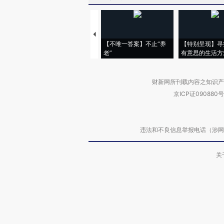
【不唯一答案】不止“养
【特别呈现】寻
老”
有意思的生活方
财新网所刊载内容之知识产
京ICP证090880号
违法和不良信息举报电话（涉网络暴力有
关