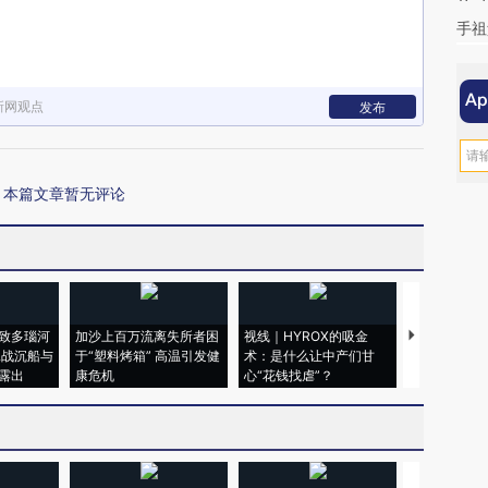
手祖
新网观点
发布
本篇文章暂无评论
致多瑙河
加沙上百万流离失所者困
视线｜HYROX的吸金
马航飞行员
二战沉船与
于“塑料烤箱” 高温引发健
术：是什么让中产们甘
粒摇头丸 尿
露出
康危机
心“花钱找虐”？
毒品