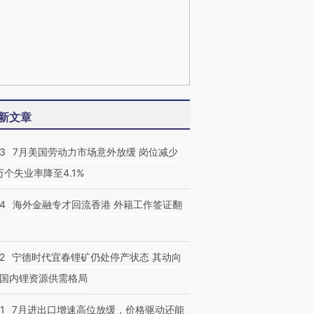
新文章
43
7月美国劳动力市场意外放缓 岗位减少
3万个失业率降至4.1%
14
海外金融专才回流香港 外籍工作签证翻
2
宁德时代宜春锂矿仍处停产状态 其动向
国内锂资源供需格局
1
7月进出口增速高位放缓，价格驱动还能