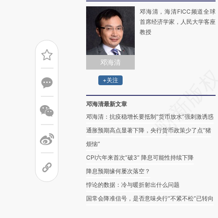
邓海清，海清FICC频道全球
首席经济学家，人民大学客座
教授
邓海清
+关注
邓海清最新文章
邓海清：抗疫稳增长要抵制“货币放水”强刺激诱惑
通胀预期高点显著下降，央行货币政策少了点“猪
烦恼”
CPI六年来首次“破3” 降息可能性持续下降
降息预期缘何屡次落空？
悖论的数据：冷与暖折射出什么问题
国常会降准信号，是否意味央行“不紧不松”已转向