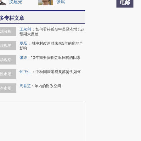
沈建光
张斌
电邮
多专栏文章
王永利
：
如何看待近期中美经济增长超
观分析
预期大反差
夏磊
：
城中村改造对未来5年的房地产
观视界
影响
张涛
：
10年期美债收益率扭转的因素
场观察
钟正生
：
中秋国庆消费复苏势头如何
胜市场
周君芝
：
年内的财政空间
本市场