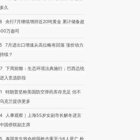
多久
8
央行7月继续增持近20吨黄金 累计储备超
600万盎司
5
7月进出口增速从高位略有回落 涨价动力
持续？
07
下周前瞻：生态环境法典施行；巴西总统
进入竞选阶段
1
特朗普坚称美国防空弹药库存充足 但不
乌克兰提供更多
24
人事观察｜上海55岁女副市长解冬进京
中国侨联副主席
45
泰国发生致命校园枪击案至少6人死亡 枪