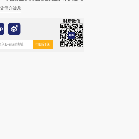
父母亦被杀
财新微信
跨国走私7万
视线｜被称为“蟑螂”的印
视线｜“入侵”还是“人道危
检体内含3种
度Z世代 用街头抗争将教
机”？难民潮撕裂西班牙
秘鲁纳斯
育部长拱下台
飞地休达
13人遇难