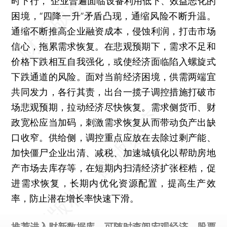
时下行， 企业普遍面临设备利用低下、效益恶化的
困境，“四降一升”矛盾凸现，通缩风险不断升温。
通缩不断推高企业融资成本，侵蚀利润，打击市场
信心，拖累需求恢复。在悲观预期下，需求不足和
价格下跌相互自我强化，或使经济面临陷入螺旋式
下跌通道的风险。面对当前经济困境，供需两端宜
共同发力，各行其责，出台一揽子调控措施打破市
场悲观预期，拉动经济尽快恢复。需求侧货币、财
政宽松应当加码，刺激需求恢复从而带动负产出缺
口收窄。供给侧，调控重点应放在去除过剩产能、
加快僵尸企业出清、减税、加速城镇化以帮助房地
产市场去库存等，在短期内扫清经济扩张桎梏，促
进需求恢复，长期内优化资源配置，提高生产效
率，防止潜在增长率快速下滑。
推荐进入
财新数据库
，可随时查阅宏观经济、股票