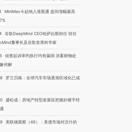
1
MiniMax今起纳入港股通 盘间涨幅最高
77%
4
谷歌DeepMind CEO哈萨比斯卸任 转任
epMind董事长及谷歌首席科学家
6
侦查起诉审判执行均有漏洞 涉案财物处
象何解
58
罗兰贝格：全球汽车市场逐渐区域化已成
50
盛松成：房地产转型发展应把握好楼宇经
遇
39
美联储观察（46）：美债市场对沃什的