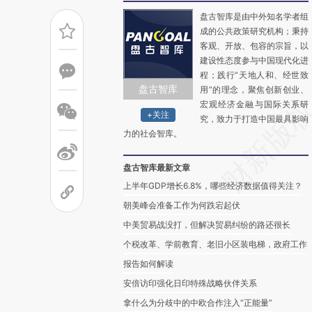
盘古智库是由中外知名学者组
成的公共政策研究机构；秉持
客观、开放、包容的宗旨，以
建设性态度参与中国现代化进
程；践行“天地人和、经世致
盘古智库
用”的理念，聚焦创新创业、
宏观经济金融与国际关系研
+关注
究，致力于打造中国最具影响
力的社会智库。
盘古智库最新文章
上半年GDP增长6.8%，哪些经济数据值得关注？
朝美峰会准备工作为何跌宕起伏
中美贸易战没打，但解决贸易纠纷的路还很长
个税改革、学前教育、老旧小区装电梯，政府工作
报告如何解读
安倍访印强化日印特殊战略伙伴关系
拿什么为分歧中的中欧合作注入“正能量”