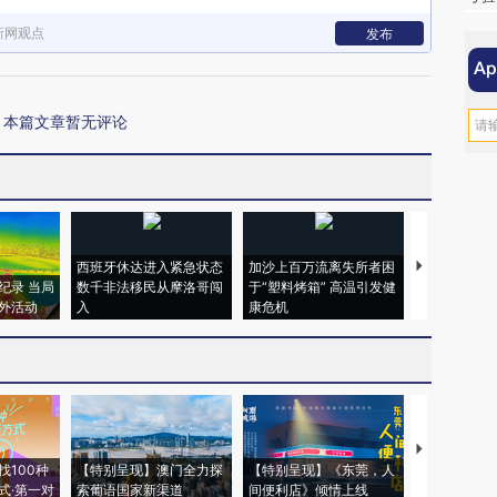
新网观点
发布
本篇文章暂无评论
西班牙休达进入紧急状态
加沙上百万流离失所者困
马航飞行员
纪录 当局
数千非法移民从摩洛哥闯
于“塑料烤箱” 高温引发健
粒摇头丸 尿
外活动
入
康危机
毒品
【推广】走
找100种
【特别呈现】澳门全力探
【特别呈现】《东莞，人
会，让数智科
式·第一对
索葡语国家新渠道
间便利店》倾情上线
业