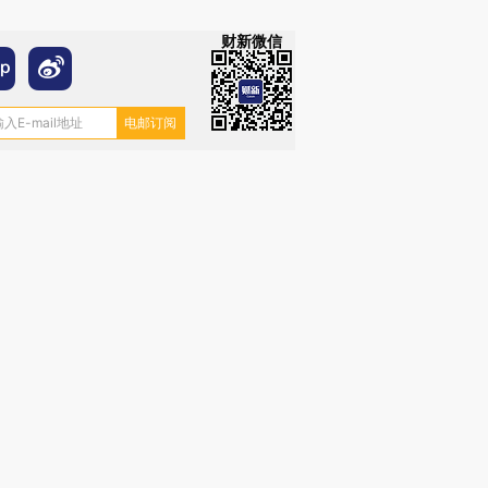
财新微信
跨国走私7万
视线｜HY
检体内含3种
泽连斯基密集出访美英 索
秘鲁纳斯卡观光飞机坠毁
术：是什
要防空导弹“救急”
13人遇难
心“花钱找
进第四届链博
【商旅对话】华住集团
技“链”接产
【特别呈现】寻找100种
CFO：不靠规模取胜，华
【特别呈
有意思的生活方式·第三对
住三大增长引擎是什么？
有意思的