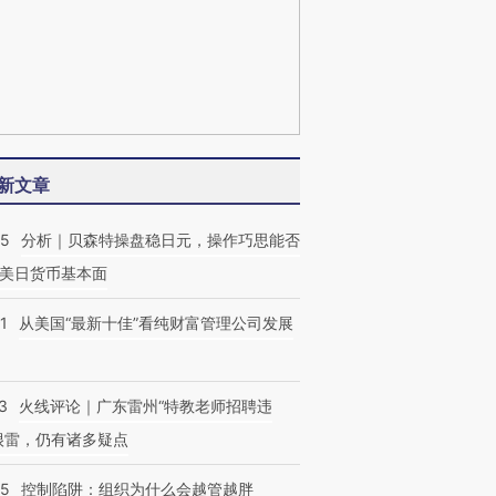
新文章
05
分析｜贝森特操盘稳日元，操作巧思能否
美日货币基本面
1
从美国“最新十佳”看纯财富管理公司发展
3
火线评论｜广东雷州“特教老师招聘违
很雷，仍有诸多疑点
05
控制陷阱：组织为什么会越管越胖