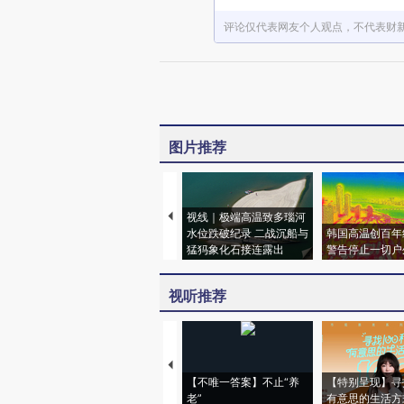
评论仅代表网友个人观点，不代表财
图片推荐
视线｜极端高温致多瑙河
水位跌破纪录 二战沉船与
韩国高温创百年
猛犸象化石接连露出
警告停止一切户
视听推荐
【不唯一答案】不止“养
【特别呈现】寻
老”
有意思的生活方