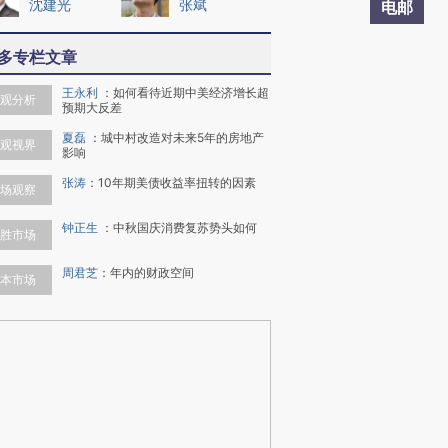
沈建光
张斌
电邮
多专栏文章
王永利
：
如何看待近期中美经济增长超
观分析
预期大反差
夏磊
：
城中村改造对未来5年的房地产
观视界
影响
张涛
：
10年期美债收益率扭转的因素
场观察
钟正生
：
中秋国庆消费复苏势头如何
胜市场
周君芝
：
年内的财政空间
本市场