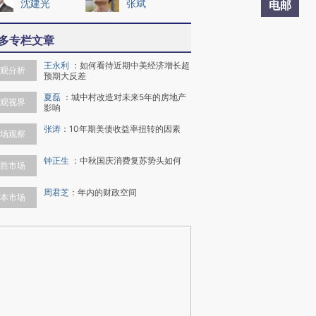
沈建光
张斌
电邮
多专栏文章
王永利
：
如何看待近期中美经济增长超
观分析
预期大反差
夏磊
：
城中村改造对未来5年的房地产
观视界
影响
张涛
：
10年期美债收益率扭转的因素
场观察
钟正生
：
中秋国庆消费复苏势头如何
胜市场
周君芝
：
年内的财政空间
本市场