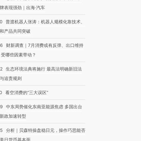
牌表现强劲｜出海·汽车
00
普渡机器人张涛：机器人规模化靠技术、
和产品共同突破
56
财新调查｜7月消费或有反弹、出口维持
 受哪些因素带动？
42
生态环境法典将施行 最高法明确新旧法
与追责规则
0
看空消费的“三大误区”
59
中东局势催化东南亚能源焦虑 多国出台
新政加速转型
05
分析｜贝森特操盘稳日元，操作巧思能否
美日货币基本面