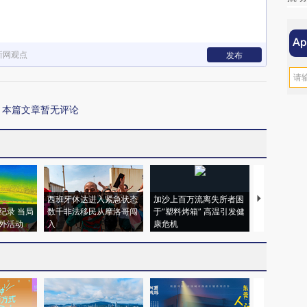
新网观点
发布
本篇文章暂无评论
西班牙休达进入紧急状态
加沙上百万流离失所者困
视线｜HYR
纪录 当局
数千非法移民从摩洛哥闯
于“塑料烤箱” 高温引发健
术：是什么
外活动
入
康危机
心“花钱找虐