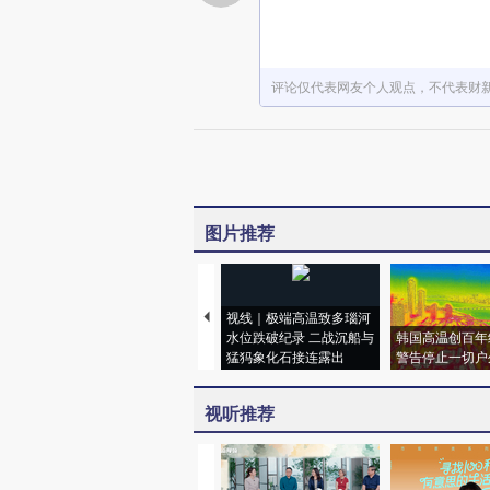
评论仅代表网友个人观点，不代表财
图片推荐
视线｜极端高温致多瑙河
水位跌破纪录 二战沉船与
韩国高温创百年
猛犸象化石接连露出
警告停止一切户
视听推荐