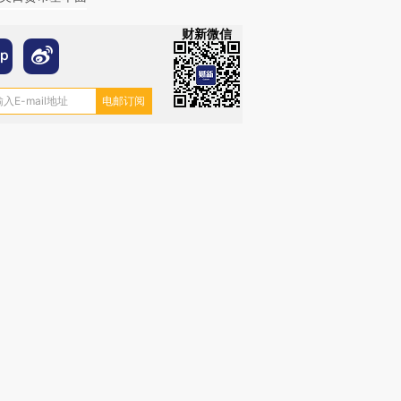
财新微信
OX的吸金
马航飞行员跨国走私7万
视线｜被称为“蟑螂”的印
让中产们甘
粒摇头丸 尿检体内含3种
度Z世代 用街头抗争将教
秘鲁纳斯
”？
毒品
育部长拱下台
13人遇难