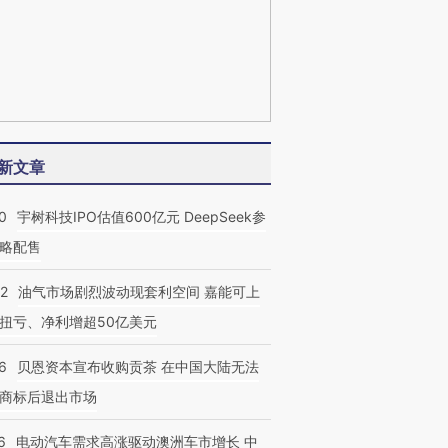
新文章
0
宇树科技IPO估值600亿元 DeepSeek参
略配售
22
油气市场剧烈波动现套利空间 嘉能可上
扭亏、净利增超50亿美元
6
贝恩资本宣布收购贡茶 在中国大陆无法
商标后退出市场
6
电动汽车需求高涨驱动澳洲车市增长 中