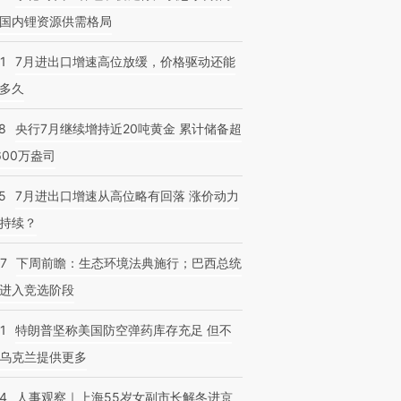
国内锂资源供需格局
1
7月进出口增速高位放缓，价格驱动还能
多久
8
央行7月继续增持近20吨黄金 累计储备超
600万盎司
5
7月进出口增速从高位略有回落 涨价动力
持续？
07
下周前瞻：生态环境法典施行；巴西总统
进入竞选阶段
1
特朗普坚称美国防空弹药库存充足 但不
乌克兰提供更多
24
人事观察｜上海55岁女副市长解冬进京