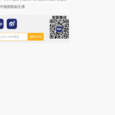
中国侨联副主席
财新微信
跨国走私7万
视线｜被称为“蟑螂”的印
视线｜“入侵”还是“人道危
检体内含3种
度Z世代 用街头抗争将教
机”？难民潮撕裂西班牙
秘鲁纳斯
育部长拱下台
飞地休达
13人遇难