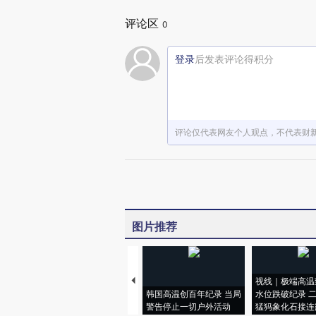
评论区
0
登录
后发表评论得积分
评论仅代表网友个人观点，不代表财
图片推荐
视线｜极端高温
韩国高温创百年纪录 当局
水位跌破纪录 
警告停止一切户外活动
猛犸象化石接连