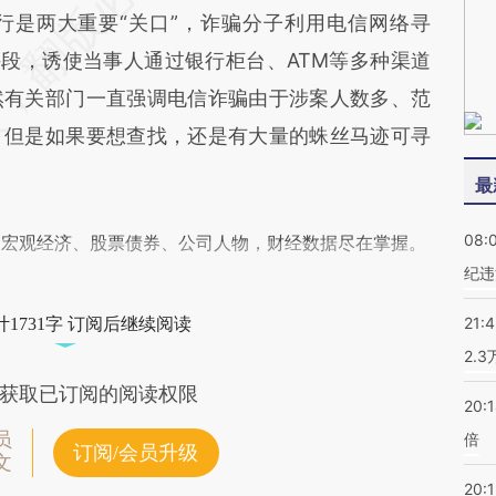
行是两大重要“关口”，诈骗分子利用电信网络寻
手段，诱使当事人通过银行柜台、ATM等多种渠道
然有关部门一直强调电信诈骗由于涉案人数多、范
，但是如果要想查找，还是有大量的蛛丝马迹可寻
最
08:
阅宏观经济、股票债券、公司人物，财经数据尽在掌握。
纪违
21:
1731字 订阅后继续阅读
2.
获取已订阅的阅读权限
20:
员
倍
订阅/会员升级
文
20:1