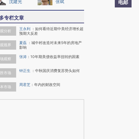
沈建光
张斌
电邮
多专栏文章
王永利
：
如何看待近期中美经济增长超
观分析
预期大反差
夏磊
：
城中村改造对未来5年的房地产
观视界
影响
张涛
：
10年期美债收益率扭转的因素
场观察
钟正生
：
中秋国庆消费复苏势头如何
胜市场
周君芝
：
年内的财政空间
本市场