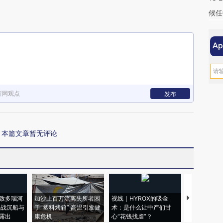
候任
新网观点
发布
本篇文章暂无评论
致多瑙河
加沙上百万流离失所者困
视线｜HYROX的吸金
马航飞行员
二战沉船与
于“塑料烤箱” 高温引发健
术：是什么让中产们甘
粒摇头丸 尿
露出
康危机
心“花钱找虐”？
毒品