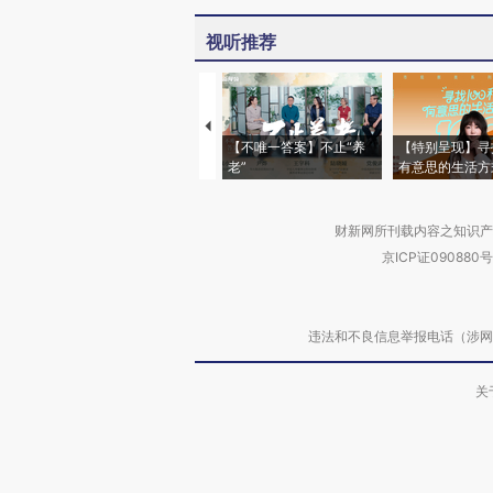
视听推荐
【不唯一答案】不止“养
【特别呈现】寻
老”
有意思的生活方
财新网所刊载内容之知识产
京ICP证090880号
违法和不良信息举报电话（涉网络暴力有
关