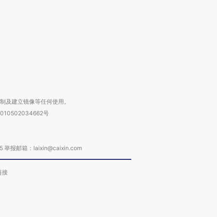
进第四届链博
【商旅对话】华住集团
技“链”接产
【特别呈现】寻找100种
CFO：不靠规模取胜，华
【特别呈
有意思的生活方式·第三对
住三大增长引擎是什么？
有意思的
复制及建立镜像等任何使用。
010502034662号
箱：laixin@caixin.com
链接