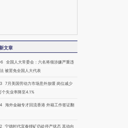
新文章
06
全国人大常委会：六名将领涉嫌严重违
法 被罢免全国人大代表
43
7月美国劳动力市场意外放缓 岗位减少
3万个失业率降至4.1%
14
海外金融专才回流香港 外籍工作签证翻
2
宁德时代宜春锂矿仍处停产状态 其动向