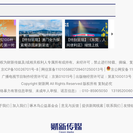
【推广】走
找100种
【特别呈现】澳门全力探
【特别呈现】《东莞，人
会，让数智科
式·第一对
索葡语国家新渠道
间便利店》倾情上线
业
权为财新传媒及/或相关权利人专属所有或持有。未经许可，禁止进行转载、摘编、
京ICP备10026701号-8
|
网信算备110105862729401250013号
|
京公网安备 11
广播电视节目制作经营许可证：京第01015号
|
出版物经营许可证：第直100013号
Copyright 财新网 All Rights Reserved 版权所有 复制必究
害信息举报、未成年人举报、谣言信息）：010-85905050 13195200605 举报邮
于我们
|
加入我们
|
啄木鸟公益基金会
|
意见与反馈
|
提供新闻线索
|
联系我们
|
友情