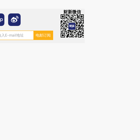
财新微信
跨国走私7万
视线｜被称为“蟑螂”的印
视线｜“入侵”还是“人道危
检体内含3种
度Z世代 用街头抗争将教
机”？难民潮撕裂西班牙
秘鲁纳斯
育部长拱下台
飞地休达
13人遇难
进第四届链博
【商旅对话】华住集团