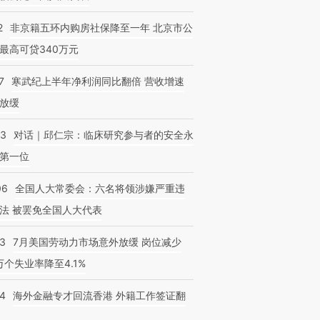
2
非京籍五环内购房社保降至一年 北京市公
最高可贷340万元
7
寒武纪上半年净利润同比翻倍 营收增速
放缓
53
对话｜邱仁宗：临床研究参与者的安全永
第一位
06
全国人大常委会：六名将领涉嫌严重违
法 被罢免全国人大代表
43
7月美国劳动力市场意外放缓 岗位减少
3万个失业率降至4.1%
14
海外金融专才回流香港 外籍工作签证翻