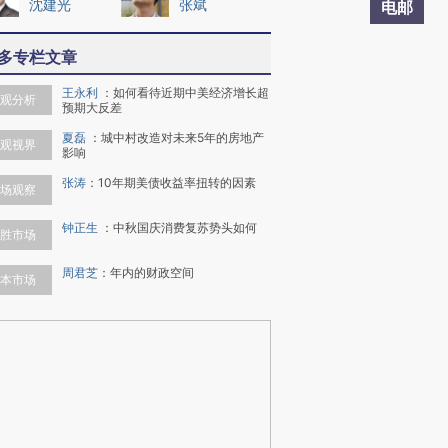
沈建光
张斌
电邮
多专栏文章
王永利
：
如何看待近期中美经济增长超
观分析
预期大反差
夏磊
：
城中村改造对未来5年的房地产
观视界
影响
张涛
：
10年期美债收益率扭转的因素
场观察
钟正生
：
中秋国庆消费复苏势头如何
胜市场
周君芝
：
年内的财政空间
本市场