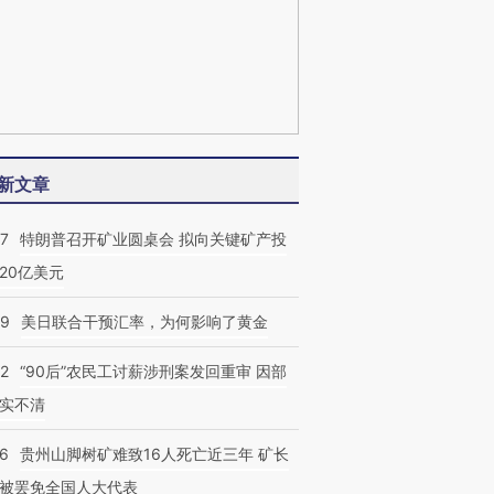
新文章
57
特朗普召开矿业圆桌会 拟向关键矿产投
20亿美元
09
美日联合干预汇率，为何影响了黄金
32
“90后”农民工讨薪涉刑案发回重审 因部
实不清
36
贵州山脚树矿难致16人死亡近三年 矿长
被罢免全国人大代表