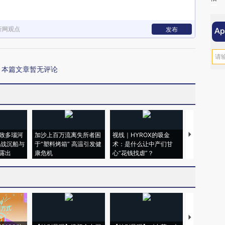
新网观点
发布
本篇文章暂无评论
致多瑙河
加沙上百万流离失所者困
视线｜HYROX的吸金
马航飞行员
二战沉船与
于“塑料烤箱” 高温引发健
术：是什么让中产们甘
粒摇头丸 尿
露出
康危机
心“花钱找虐”？
毒品
【推广】走