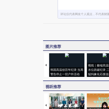
评论仅代表网友个人观点，不代表财
图片推荐
视线｜极端高温
韩国高温创百年纪录 当局
水位跌破纪录 
警告停止一切户外活动
猛犸象化石接连
视听推荐