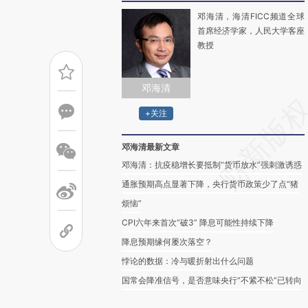
邓海清，海清FICC频道全球
首席经济学家，人民大学客座
教授
邓海清
+关注
邓海清最新文章
邓海清：抗疫稳增长要抵制“货币放水”强刺激诱惑
通胀预期高点显著下降，央行货币政策少了点“猪
烦恼”
CPI六年来首次“破3” 降息可能性持续下降
降息预期缘何屡次落空？
悖论的数据：冷与暖折射出什么问题
国常会降准信号，是否意味央行“不紧不松”已转向