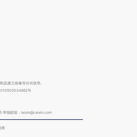
跨国走私7万
视线｜被称为“蟑螂”的印
视线｜“入侵”还是“人道危
检体内含3种
度Z世代 用街头抗争将教
机”？难民潮撕裂西班牙
秘鲁纳斯
育部长拱下台
飞地休达
13人遇难
进第四届链博
【商旅对话】华住集团
技“链”接产
【特别呈现】寻找100种
CFO：不靠规模取胜，华
【特别呈
有意思的生活方式·第三对
住三大增长引擎是什么？
有意思的
复制及建立镜像等任何使用。
010502034662号
箱：laixin@caixin.com
链接