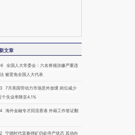
新文章
06
全国人大常委会：六名将领涉嫌严重违
法 被罢免全国人大代表
43
7月美国劳动力市场意外放缓 岗位减少
3万个失业率降至4.1%
14
海外金融专才回流香港 外籍工作签证翻
2
宁德时代宜春锂矿仍处停产状态 其动向