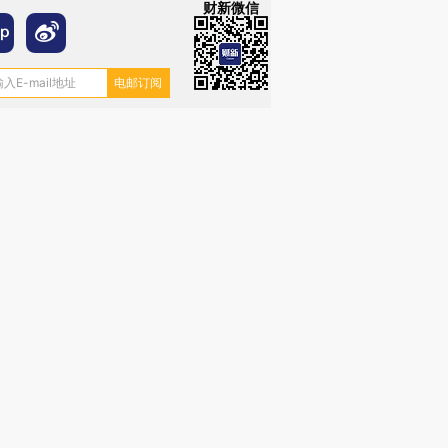
财新微信
”还是“人道危
湖北宜昌局部短时降雨
哈尔滨遭遇短时极端强降
撕裂西班牙
128毫米 紧急转移近
雨 3小时累计雨量超80毫
秘鲁纳斯
4000人
米
13人遇难