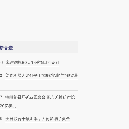
新文章
46
离岸信托90天补税窗口期疑问
00
普渡机器人如何平衡“脚踏实地”与“仰望星
？
57
特朗普召开矿业圆桌会 拟向关键矿产投
20亿美元
09
美日联合干预汇率，为何影响了黄金