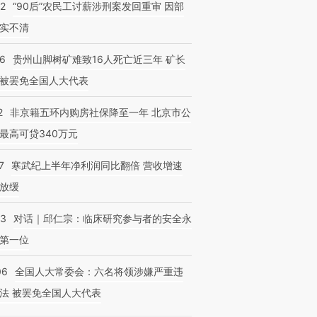
32
“90后”农民工讨薪涉刑案发回重审 因部
实不清
36
贵州山脚树矿难致16人死亡近三年 矿长
被罢免全国人大代表
2
非京籍五环内购房社保降至一年 北京市公
最高可贷340万元
7
寒武纪上半年净利润同比翻倍 营收增速
放缓
53
对话｜邱仁宗：临床研究参与者的安全永
第一位
06
全国人大常委会：六名将领涉嫌严重违
法 被罢免全国人大代表