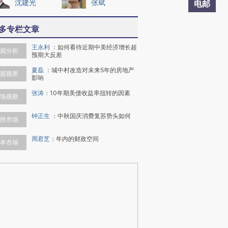
沈建光
张斌
电邮
多专栏文章
王永利
：
如何看待近期中美经济增长超
观分析
预期大反差
夏磊
：
城中村改造对未来5年的房地产
观视界
影响
张涛
：
10年期美债收益率扭转的因素
场观察
钟正生
：
中秋国庆消费复苏势头如何
胜市场
周君芝
：
年内的财政空间
本市场