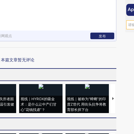
新网观点
发布
本篇文章暂无评论
失所者困
视线｜HYROX的吸金
视线｜被称为“蟑螂”的印
视线｜“入侵
高温引发健
术：是什么让中产们甘
度Z世代 用街头抗争将教
机”？难民潮
心“花钱找虐”？
育部长拱下台
飞地休达