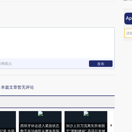
新网观点
发布
本篇文章暂无评论
西班牙休达进入紧急状态
加沙上百万流离失所者困
马航飞行员
纪录 当局
数千非法移民从摩洛哥闯
于“塑料烤箱” 高温引发健
粒摇头丸 尿