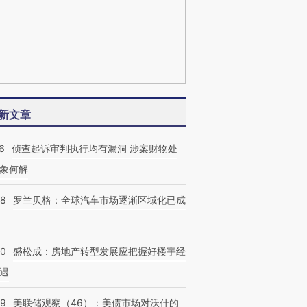
新文章
6
侦查起诉审判执行均有漏洞 涉案财物处
象何解
58
罗兰贝格：全球汽车市场逐渐区域化已成
50
盛松成：房地产转型发展应把握好楼宇经
遇
39
美联储观察（46）：美债市场对沃什的