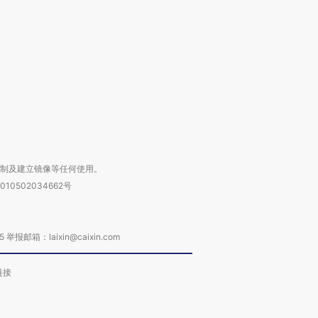
要防空导弹“救急”
13人遇难
心“花钱找
进第四届链博
【商旅对话】华住集团
技“链”接产
【特别呈现】寻找100种
CFO：不靠规模取胜，华
【特别呈
有意思的生活方式·第三对
住三大增长引擎是什么？
有意思的
复制及建立镜像等任何使用。
010502034662号
箱：laixin@caixin.com
链接