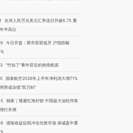
1
在岸人民币兑美元汇率连日升破6.75 重
年半高位
29
今日开盘：两市双双低开 沪指跌幅
6%
13
“竹知了”事件背后的舆情根源
10
国泰航空2026年上半年净利润大增71%
局势成业绩“双刃剑”
45
独家｜规避红海封锁 中国超大油轮停靠
绕行非洲
36
港险收益征税冲击伦敦市场 保诚盘中重
3%