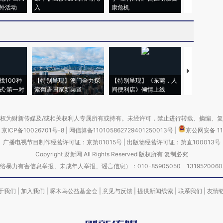
外活动
入
康危机
毒品
【推广】走
找100种
【特别呈现】澳门全力探
【特别呈现】《东莞，人
会，让数智科
式·第一对
索葡语国家新渠道
间便利店》倾情上线
业
权为财新传媒及/或相关权利人专属所有或持有。未经许可，禁止进行转载、摘编、
京ICP备10026701号-8
|
网信算备110105862729401250013号
|
京公网安备 11
广播电视节目制作经营许可证：京第01015号
|
出版物经营许可证：第直100013号
Copyright 财新网 All Rights Reserved 版权所有 复制必究
害信息举报、未成年人举报、谣言信息）：010-85905050 13195200605 举报邮
于我们
|
加入我们
|
啄木鸟公益基金会
|
意见与反馈
|
提供新闻线索
|
联系我们
|
友情