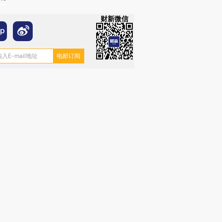
财新微信
跨国走私7万
视线｜HY
检体内含3种
泽连斯基密集出访美英 索
秘鲁纳斯卡观光飞机坠毁
术：是什