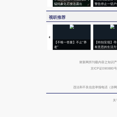
猛犸象化石接连露出
警告停止一切户
视听推荐
【不唯一答案】不止“养
【特别呈现】寻
老”
有意思的生活方
财新网所刊载内容之知识产
京ICP证090880号
违法和不良信息举报电话（涉网络暴力有
关