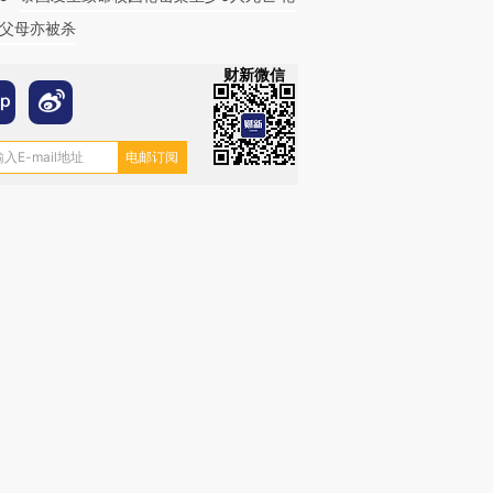
父母亦被杀
财新微信
跨国走私7万
视线｜被称为“蟑螂”的印
视线｜“入侵”还是“人道危
检体内含3种
度Z世代 用街头抗争将教
机”？难民潮撕裂西班牙
秘鲁纳斯
育部长拱下台
飞地休达
13人遇难