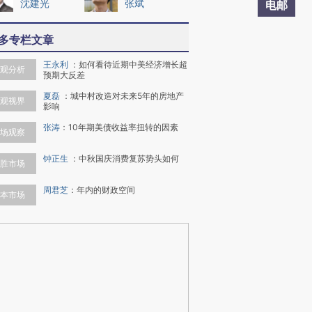
沈建光
张斌
电邮
多专栏文章
王永利
：
如何看待近期中美经济增长超
观分析
预期大反差
夏磊
：
城中村改造对未来5年的房地产
观视界
影响
张涛
：
10年期美债收益率扭转的因素
场观察
钟正生
：
中秋国庆消费复苏势头如何
胜市场
周君芝
：
年内的财政空间
本市场