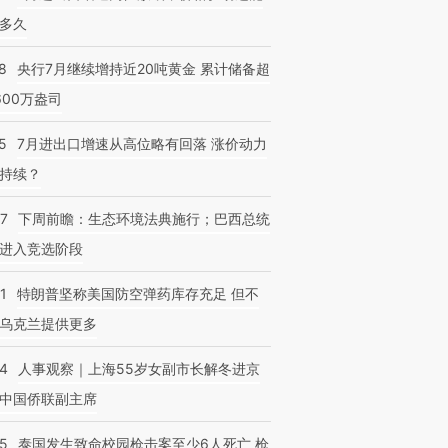
多久
8
央行7月继续增持近20吨黄金 累计储备超
600万盎司
5
7月进出口增速从高位略有回落 涨价动力
持续？
07
下周前瞻：生态环境法典施行；巴西总统
进入竞选阶段
1
特朗普坚称美国防空弹药库存充足 但不
乌克兰提供更多
24
人事观察｜上海55岁女副市长解冬进京
中国侨联副主席
45
泰国发生致命校园枪击案至少6人死亡 枪