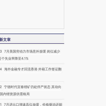
新文章
43
7月美国劳动力市场意外放缓 岗位减少
3万个失业率降至4.1%
14
海外金融专才回流香港 外籍工作签证翻
2
宁德时代宜春锂矿仍处停产状态 其动向
国内锂资源供需格局
1
7月进出口增速高位放缓，价格驱动还能