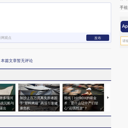
手祖
新网观点
发布
本篇文章暂无评论
致多瑙河
加沙上百万流离失所者困
视线｜HYROX的吸金
马航飞行员
二战沉船与
于“塑料烤箱” 高温引发健
术：是什么让中产们甘
粒摇头丸 尿
露出
康危机
心“花钱找虐”？
毒品