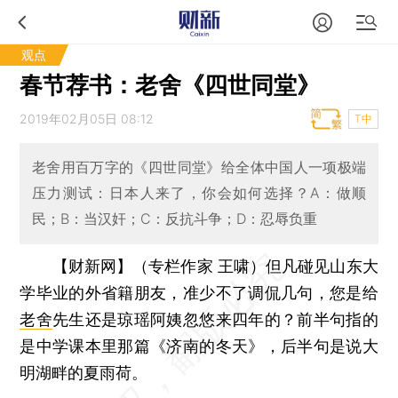
观点
春节荐书：老舍《四世同堂》
2019年02月05日 08:12
T中
老舍用百万字的《四世同堂》给全体中国人一项极端
压力测试：日本人来了，你会如何选择？A：做顺
民；B：当汉奸；C：反抗斗争；D：忍辱负重
【财新网】（专栏作家 王啸）
但凡碰见山东大
学毕业的外省籍朋友，准少不了调侃几句，您是给
老舍
先生还是琼瑶阿姨忽悠来四年的？前半句指的
是中学课本里那篇《济南的冬天》，后半句是说大
明湖畔的夏雨荷。