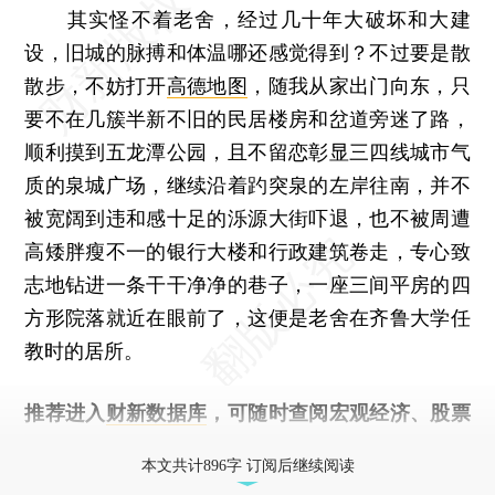
其实怪不着老舍，经过几十年大破坏和大建
设，旧城的脉搏和体温哪还感觉得到？不过要是散
散步，不妨打开
高德地图
，随我从家出门向东，只
要不在几簇半新不旧的民居楼房和岔道旁迷了路，
顺利摸到五龙潭公园，且不留恋彰显三四线城市气
质的泉城广场，继续沿着趵突泉的左岸往南，并不
被宽阔到违和感十足的泺源大街吓退，也不被周遭
高矮胖瘦不一的银行大楼和行政建筑卷走，专心致
志地钻进一条干干净净的巷子，一座三间平房的四
方形院落就近在眼前了，这便是老舍在齐鲁大学任
教时的居所。
推荐进入
财新数据库
，可随时查阅宏观经济、股票
债券、公司人物，财经数据尽在掌握。
本文共计896字 订阅后继续阅读