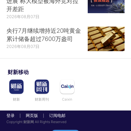
进展 称大模型被海外竞对拉
开差距
2026年08月07日
央行7月继续增持近20吨黄金
累计储备超过7600万盎司
2026年08月07日
财新移动
财新
财新周刊
Caixin
登录
网页版
订阅电邮
|
|
Copyright 财新网 All Rights Reserved