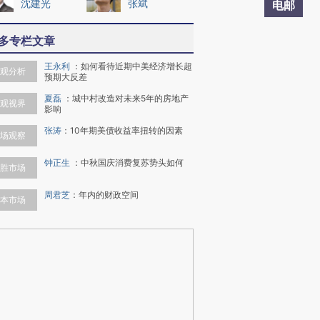
沈建光
张斌
电邮
多专栏文章
王永利
：
如何看待近期中美经济增长超
观分析
预期大反差
夏磊
：
城中村改造对未来5年的房地产
观视界
影响
张涛
：
10年期美债收益率扭转的因素
场观察
钟正生
：
中秋国庆消费复苏势头如何
胜市场
周君芝
：
年内的财政空间
本市场