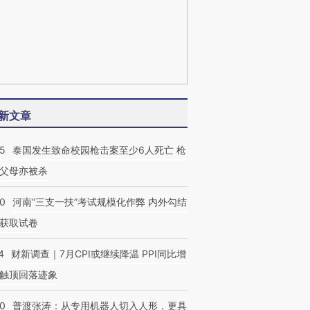
新文章
45
泰国发生致命校园枪击案至少6人死亡 枪
父母亦被杀
40
河南“三支一扶”考试规模化作弊 内外勾结
获取试卷
4
财新调查｜7月CPI或继续降温 PPI同比增
触顶回落迹象
00
普渡张涛：从专用机器人切入人形，更具