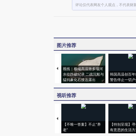
评论仅代表网友个人观点，不代表财
图片推荐
视线｜极端高温致多瑙河
水位跌破纪录 二战沉船与
韩国高温创百年
猛犸象化石接连露出
警告停止一切户
视听推荐
【不唯一答案】不止“养
【特别呈现】寻
老”
有意思的生活方