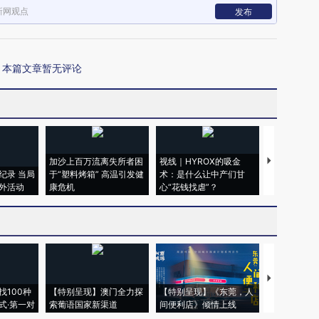
新网观点
发布
本篇文章暂无评论
加沙上百万流离失所者困
视线｜HYROX的吸金
马航飞行员
纪录 当局
于“塑料烤箱” 高温引发健
术：是什么让中产们甘
粒摇头丸 尿
外活动
康危机
心“花钱找虐”？
毒品
【推广】走
找100种
【特别呈现】澳门全力探
【特别呈现】《东莞，人
会，让数智科
式·第一对
索葡语国家新渠道
间便利店》倾情上线
业