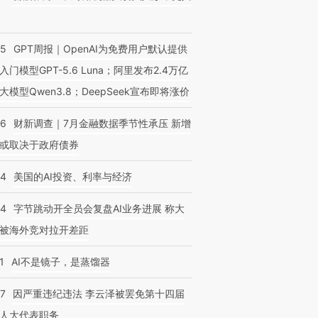
55
GPT周报｜OpenAI为免费用户默认提供
入门模型GPT-5.6 Luna；阿里发布2.4万亿
大模型Qwen3.8；DeepSeek宣布即将涨价
46
财新调查｜7月金融数据季节性承压 新增
或取决于政府债券
44
美国的AI投资、利率与经济
44
字节跳动开全员会复盘AI业务进展 称大
被海外竞对拉开差距
1
AI不是镜子，是蒸馏器
07
因严重违纪违法 李云泽被罢免第十四届
人大代表职务