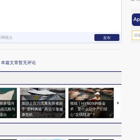
新网观点
发布
本篇文章暂无评论
致多瑙河
加沙上百万流离失所者困
视线｜HYROX的吸金
马航飞行员
二战沉船与
于“塑料烤箱” 高温引发健
术：是什么让中产们甘
粒摇头丸 尿
露出
康危机
心“花钱找虐”？
毒品