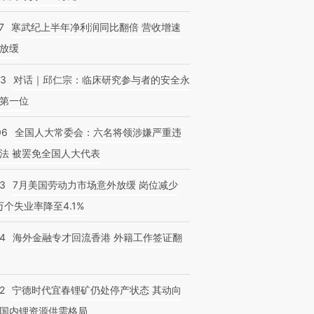
7
寒武纪上半年净利润同比翻倍 营收增速
放缓
53
对话｜邱仁宗：临床研究参与者的安全永
第一位
06
全国人大常委会：六名将领涉嫌严重违
法 被罢免全国人大代表
43
7月美国劳动力市场意外放缓 岗位减少
3万个失业率降至4.1%
14
海外金融专才回流香港 外籍工作签证翻
2
宁德时代宜春锂矿仍处停产状态 其动向
国内锂资源供需格局