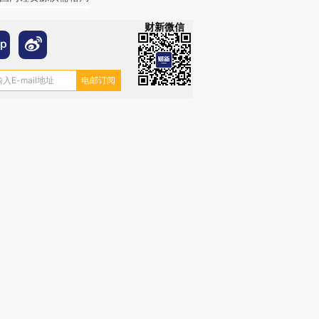
财新微信
跨国走私7万
视线｜被称为“蟑螂”的印
视线｜“入侵”还是“人道危
检体内含3种
度Z世代 用街头抗争将教
机”？难民潮撕裂西班牙
秘鲁纳斯
育部长拱下台
飞地休达
13人遇难