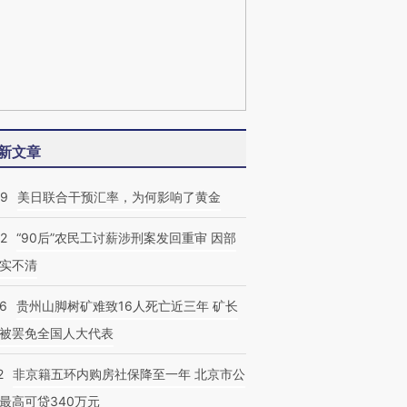
新文章
09
美日联合干预汇率，为何影响了黄金
32
“90后”农民工讨薪涉刑案发回重审 因部
实不清
36
贵州山脚树矿难致16人死亡近三年 矿长
被罢免全国人大代表
2
非京籍五环内购房社保降至一年 北京市公
最高可贷340万元