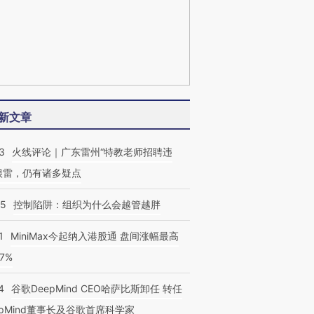
新文章
3
火线评论｜广东雷州“特教老师招聘违
很雷，仍有诸多疑点
05
控制陷阱：组织为什么会越管越胖
1
MiniMax今起纳入港股通 盘间涨幅最高
77%
4
谷歌DeepMind CEO哈萨比斯卸任 转任
epMind董事长及谷歌首席科学家