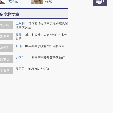
沈建光
张斌
电邮
多专栏文章
王永利
：
如何看待近期中美经济增长超
观分析
预期大反差
夏磊
：
城中村改造对未来5年的房地产
观视界
影响
张涛
：
10年期美债收益率扭转的因素
场观察
钟正生
：
中秋国庆消费复苏势头如何
胜市场
周君芝
：
年内的财政空间
本市场