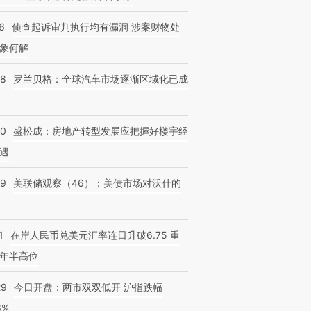
6
侦查起诉审判执行均有漏洞 涉案财物处
象何解
58
罗兰贝格：全球汽车市场逐渐区域化已成
50
盛松成：房地产转型发展应把握好楼宇经
遇
39
美联储观察（46）：美债市场对沃什的
1
在岸人民币兑美元汇率连日升破6.75 重
年半高位
29
今日开盘：两市双双低开 沪指跌幅
6%