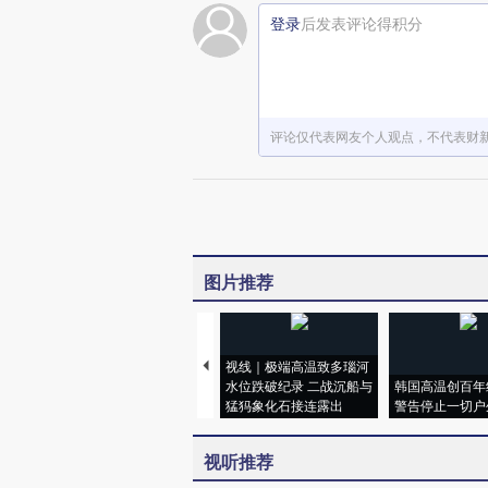
登录
后发表评论得积分
评论仅代表网友个人观点，不代表财
图片推荐
视线｜极端高温致多瑙河
水位跌破纪录 二战沉船与
韩国高温创百年
猛犸象化石接连露出
警告停止一切户
视听推荐