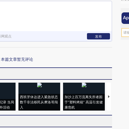
新网观点
发布
本篇文章暂无评论
西班牙休达进入紧急状态
加沙上百万流离失所者困
马航飞行员
纪录 当局
数千非法移民从摩洛哥闯
于“塑料烤箱” 高温引发健
粒摇头丸 尿
外活动
入
康危机
毒品