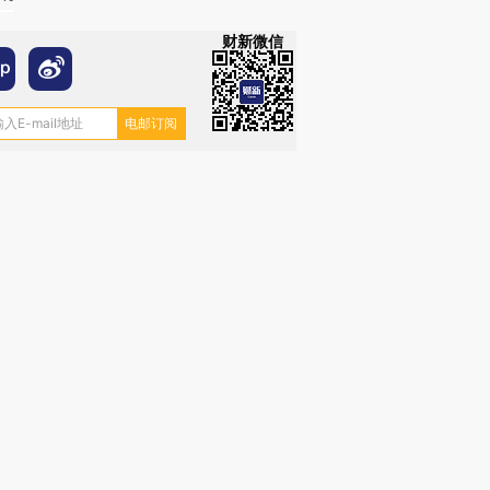
财新微信
跨国走私7万
视线｜HY
检体内含3种
泽连斯基密集出访美英 索
秘鲁纳斯卡观光飞机坠毁
术：是什
要防空导弹“救急”
13人遇难
心“花钱找