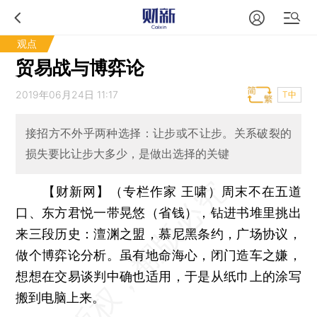
观点
贸易战与博弈论
2019年06月24日 11:17
T中
接招方不外乎两种选择：让步或不让步。关系破裂的
损失要比让步大多少，是做出选择的关键
【财新网】（专栏作家 王啸）
周末不在五道
口、东方君悦一带晃悠（省钱），钻进书堆里挑出
来三段历史：澶渊之盟，慕尼黑条约，广场协议，
做个博弈论分析。虽有地命海心，闭门造车之嫌，
想想在交易谈判中确也适用，于是从纸巾上的涂写
搬到电脑上来。