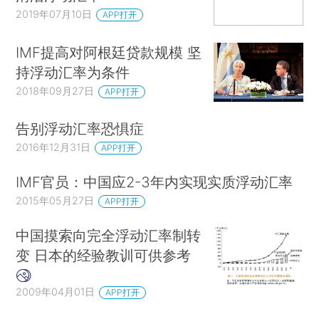
2019年07月10日
APP打开
IMF提高对阿根廷贷款规模 坚
持浮动汇率为条件
2018年09月27日
APP打开
告别浮动汇率恐惧症
2016年12月31日
APP打开
IMF官员：中国应2-3年内实现实质浮动汇率
2015年05月27日
APP打开
中国摸索向完全浮动汇率制转
变 日本的经验教训可供参考
2009年04月01日
APP打开