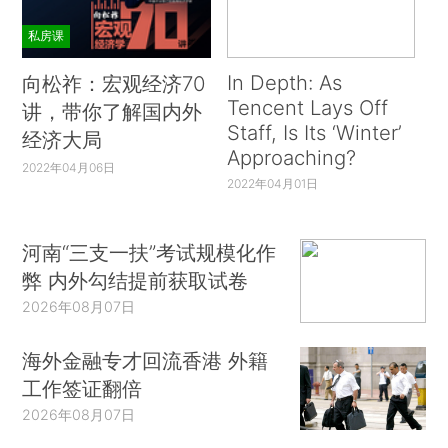
私房课
In Depth: As
向松祚：宏观经济70
Tencent Lays Off
讲，带你了解国内外
Staff, Is Its ‘Winter’
经济大局
Approaching?
2022年04月06日
2022年04月01日
河南“三支一扶”考试规模化作
弊 内外勾结提前获取试卷
2026年08月07日
海外金融专才回流香港 外籍
工作签证翻倍
2026年08月07日