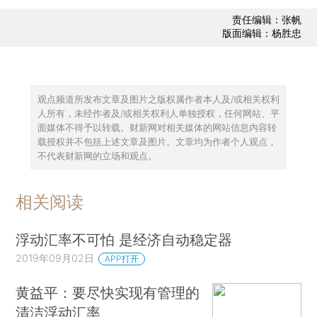
责任编辑：张帆
版面编辑：杨胜忠
观点频道所发布文章及图片之版权属作者本人及/或相关权利
人所有，未经作者及/或相关权利人单独授权，任何网站、平
面媒体不得予以转载。财新网对相关媒体的网站信息内容转
载授权并不包括上述文章及图片。文章均为作者个人观点，
不代表财新网的立场和观点。
相关阅读
浮动汇率不可怕 是经济自动稳定器
2019年09月02日
APP打开
黄益平：要尽快实现有管理的
清洁浮动汇率