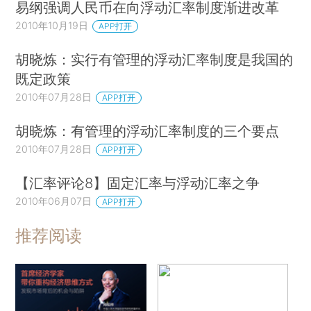
易纲强调人民币在向浮动汇率制度渐进改革
2010年10月19日
APP打开
胡晓炼：实行有管理的浮动汇率制度是我国的
既定政策
2010年07月28日
APP打开
胡晓炼：有管理的浮动汇率制度的三个要点
2010年07月28日
APP打开
【汇率评论8】固定汇率与浮动汇率之争
2010年06月07日
APP打开
推荐阅读