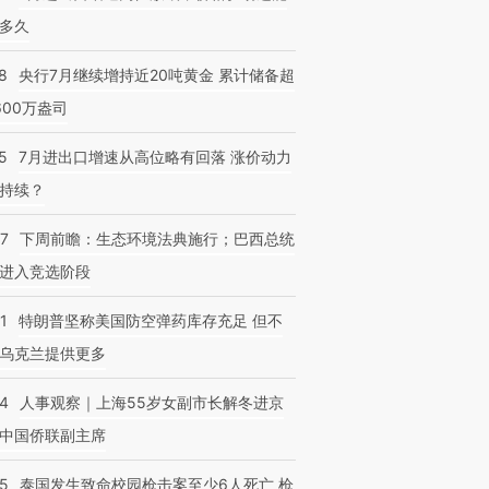
多久
8
央行7月继续增持近20吨黄金 累计储备超
600万盎司
5
7月进出口增速从高位略有回落 涨价动力
持续？
07
下周前瞻：生态环境法典施行；巴西总统
进入竞选阶段
1
特朗普坚称美国防空弹药库存充足 但不
乌克兰提供更多
24
人事观察｜上海55岁女副市长解冬进京
中国侨联副主席
45
泰国发生致命校园枪击案至少6人死亡 枪