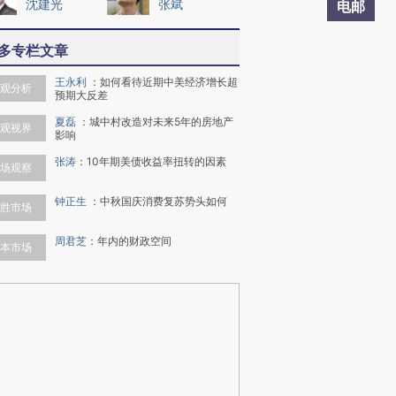
沈建光
张斌
电邮
多专栏文章
王永利
：
如何看待近期中美经济增长超
观分析
预期大反差
夏磊
：
城中村改造对未来5年的房地产
观视界
影响
张涛
：
10年期美债收益率扭转的因素
场观察
钟正生
：
中秋国庆消费复苏势头如何
胜市场
周君芝
：
年内的财政空间
本市场