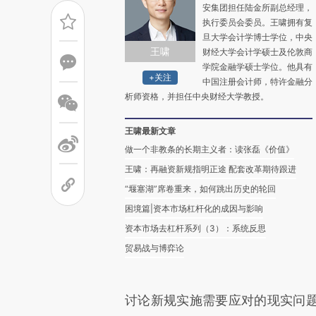
安集团担任陆金所副总经理，
执行委员会委员。王啸拥有复
旦大学会计学博士学位，中央
王啸
财经大学会计学硕士及伦敦商
学院金融学硕士学位。他具有
+关注
中国注册会计师，特许金融分
析师资格，并担任中央财经大学教授。
王啸最新文章
做一个非教条的长期主义者：读张磊《价值》
王啸：再融资新规指明正途 配套改革期待跟进
“堰塞湖”席卷重来，如何跳出历史的轮回
困境篇|资本市场杠杆化的成因与影响
资本市场去杠杆系列（3）：系统反思
贸易战与博弈论
讨论新规实施需要应对的现实问