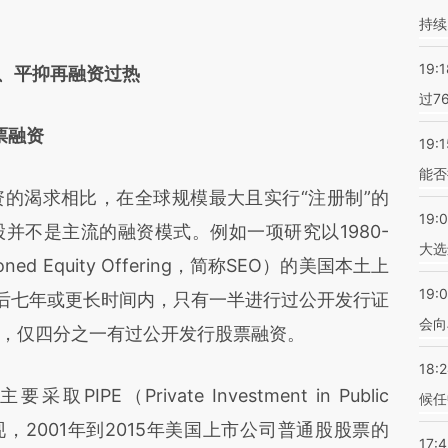
持续
19:1
、平抑再融资过热
过7
票融资
19:1
能否
渴求相比，在全球规模最大且实行“注册制”的
19:
并不是主流的融资模式。例如一项研究以1980-
大选
ed Equity Offering，简称SEO）的美国本土上
19:0
之后七年或更长时间内，只有一半进行过公开发行证
会向
，仅四分之一有过公开发行股票融资。
18:
（Private Investment in Public
候任
现，2001年到2015年美国上市公司普通股股票的
17: