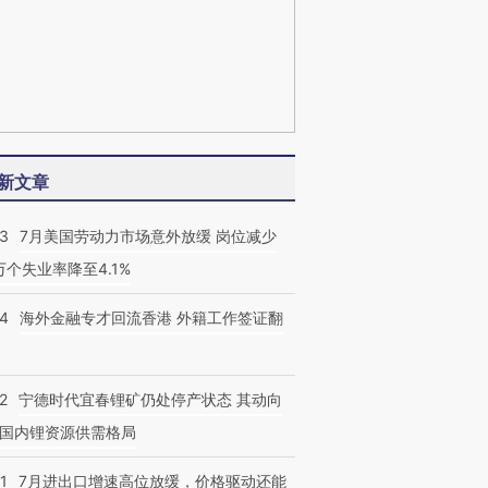
新文章
43
7月美国劳动力市场意外放缓 岗位减少
3万个失业率降至4.1%
14
海外金融专才回流香港 外籍工作签证翻
2
宁德时代宜春锂矿仍处停产状态 其动向
国内锂资源供需格局
1
7月进出口增速高位放缓，价格驱动还能