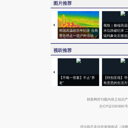
图片推荐
视线｜极端高温
韩国高温创百年纪录 当局
水位跌破纪录 
警告停止一切户外活动
猛犸象化石接连
视听推荐
【不唯一答案】不止“养
【特别呈现】寻
老”
有意思的生活方
财新网所刊载内容之知识产
京ICP证090880号
违法和不良信息举报电话（涉网络暴力有