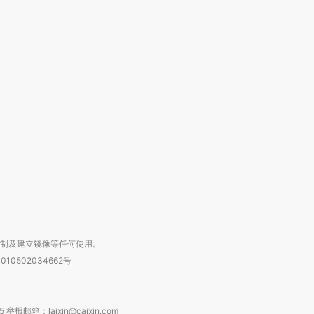
跨国走私7万
视线｜被称为“蟑螂”的印
视线｜“入侵”还是“人道危
检体内含3种
度Z世代 用街头抗争将教
机”？难民潮撕裂西班牙
秘鲁纳斯
育部长拱下台
飞地休达
13人遇难
进第四届链博
【商旅对话】华住集团
技“链”接产
【特别呈现】寻找100种
CFO：不靠规模取胜，华
【特别呈
有意思的生活方式·第三对
住三大增长引擎是什么？
有意思的
复制及建立镜像等任何使用。
010502034662号
箱：laixin@caixin.com