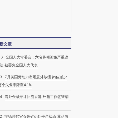
新文章
06
全国人大常委会：六名将领涉嫌严重违
法 被罢免全国人大代表
43
7月美国劳动力市场意外放缓 岗位减少
3万个失业率降至4.1%
14
海外金融专才回流香港 外籍工作签证翻
2
宁德时代宜春锂矿仍处停产状态 其动向