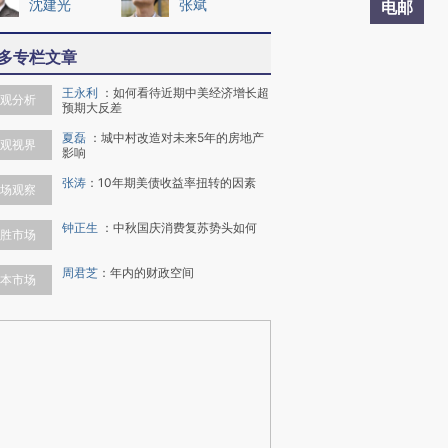
沈建光
张斌
电邮
多专栏文章
王永利
：
如何看待近期中美经济增长超
观分析
预期大反差
夏磊
：
城中村改造对未来5年的房地产
观视界
影响
张涛
：
10年期美债收益率扭转的因素
场观察
钟正生
：
中秋国庆消费复苏势头如何
胜市场
周君芝
：
年内的财政空间
本市场