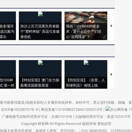
致多瑙河
加沙上百万流离失所者困
视线｜HYROX的吸金
马航飞行员
二战沉船与
于“塑料烤箱” 高温引发健
术：是什么让中产们甘
粒摇头丸 尿
露出
康危机
心“花钱找虐”？
毒品
【推广】走
找100种
【特别呈现】澳门全力探
【特别呈现】《东莞，人
会，让数智科
式·第一对
索葡语国家新渠道
间便利店》倾情上线
业
权为财新传媒及/或相关权利人专属所有或持有。未经许可，禁止进行转载、摘编、
京ICP备10026701号-8
|
网信算备110105862729401250013号
|
京公网安备 11
广播电视节目制作经营许可证：京第01015号
|
出版物经营许可证：第直100013号
Copyright 财新网 All Rights Reserved 版权所有 复制必究
害信息举报、未成年人举报、谣言信息）：010-85905050 13195200605 举报邮