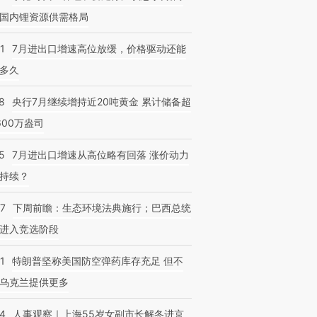
国内锂资源供需格局
1
7月进出口增速高位放缓，价格驱动还能
多久
8
央行7月继续增持近20吨黄金 累计储备超
600万盎司
5
7月进出口增速从高位略有回落 涨价动力
持续？
07
下周前瞻：生态环境法典施行；巴西总统
进入竞选阶段
1
特朗普坚称美国防空弹药库存充足 但不
乌克兰提供更多
24
人事观察｜上海55岁女副市长解冬进京