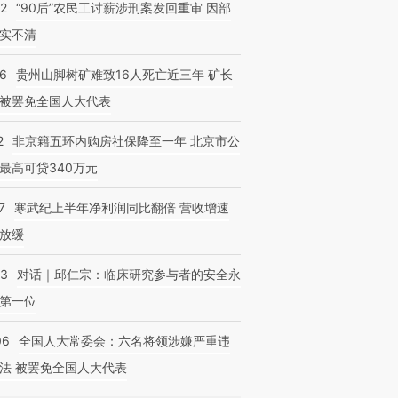
32
“90后”农民工讨薪涉刑案发回重审 因部
实不清
36
贵州山脚树矿难致16人死亡近三年 矿长
被罢免全国人大代表
2
非京籍五环内购房社保降至一年 北京市公
最高可贷340万元
7
寒武纪上半年净利润同比翻倍 营收增速
放缓
53
对话｜邱仁宗：临床研究参与者的安全永
第一位
06
全国人大常委会：六名将领涉嫌严重违
法 被罢免全国人大代表