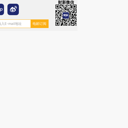
财新微信
跨国走私7万
视线｜被称为“蟑螂”的印
视线｜“入侵”还是“人道危
检体内含3种
度Z世代 用街头抗争将教
机”？难民潮撕裂西班牙
秘鲁纳斯
育部长拱下台
飞地休达
13人遇难
进第四届链博
【商旅对话】华住集团
技“链”接产
【特别呈现】寻找100种
CFO：不靠规模取胜，华
【特别呈
有意思的生活方式·第三对
住三大增长引擎是什么？
有意思的