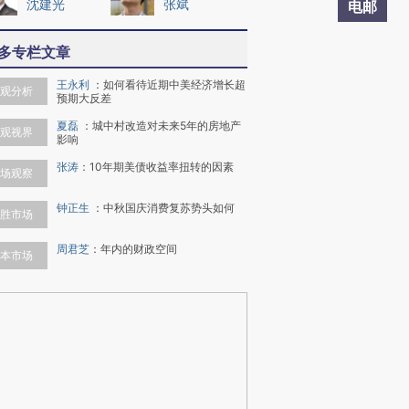
沈建光
张斌
电邮
多专栏文章
王永利
：
如何看待近期中美经济增长超
观分析
预期大反差
夏磊
：
城中村改造对未来5年的房地产
观视界
影响
张涛
：
10年期美债收益率扭转的因素
场观察
钟正生
：
中秋国庆消费复苏势头如何
胜市场
周君芝
：
年内的财政空间
本市场