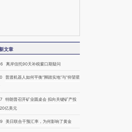
新文章
46
离岸信托90天补税窗口期疑问
00
普渡机器人如何平衡“脚踏实地”与“仰望星
？
57
特朗普召开矿业圆桌会 拟向关键矿产投
20亿美元
09
美日联合干预汇率，为何影响了黄金