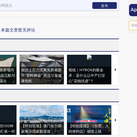
新网观点
发布
本篇文章暂无评论
致多瑙河
加沙上百万流离失所者困
视线｜HYROX的吸金
马航飞行员
二战沉船与
于“塑料烤箱” 高温引发健
术：是什么让中产们甘
粒摇头丸 尿
露出
康危机
心“花钱找虐”？
毒品
【推广】走
找100种
【特别呈现】澳门全力探
【特别呈现】《东莞，人
会，让数智科
式·第一对
索葡语国家新渠道
间便利店》倾情上线
业