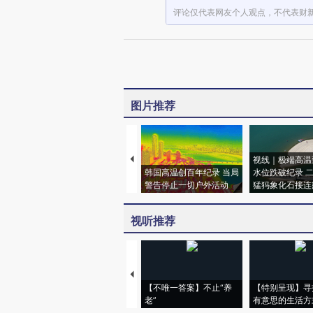
评论仅代表网友个人观点，不代表财
图片推荐
视线｜极端高温
韩国高温创百年纪录 当局
水位跌破纪录 
警告停止一切户外活动
猛犸象化石接连
视听推荐
【不唯一答案】不止“养
【特别呈现】寻
老”
有意思的生活方