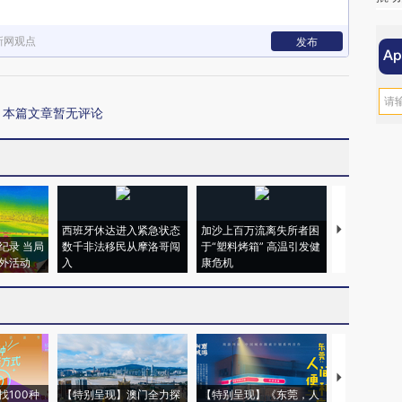
新网观点
发布
本篇文章暂无评论
西班牙休达进入紧急状态
加沙上百万流离失所者困
视线｜HYR
纪录 当局
数千非法移民从摩洛哥闯
于“塑料烤箱” 高温引发健
术：是什么
外活动
入
康危机
心“花钱找虐
【推广】走
找100种
【特别呈现】澳门全力探
【特别呈现】《东莞，人
会，让数智科