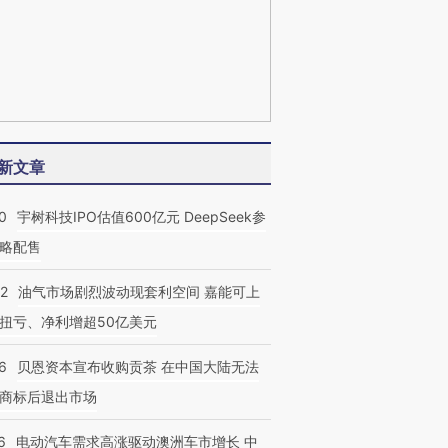
新文章
0
宇树科技IPO估值600亿元 DeepSeek参
略配售
22
油气市场剧烈波动现套利空间 嘉能可上
扭亏、净利增超50亿美元
6
贝恩资本宣布收购贡茶 在中国大陆无法
商标后退出市场
6
电动汽车需求高涨驱动澳洲车市增长 中