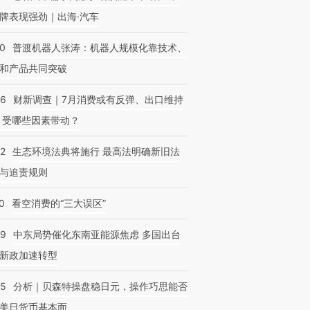
牌表现强劲｜出海·汽车
00
普渡机器人张涛：机器人规模化靠技术、
和产品共同突破
56
财新调查｜7月消费或有反弹、出口维持
 受哪些因素带动？
42
生态环境法典将施行 最高法明确新旧法
与追责规则
0
看空消费的“三大误区”
59
中东局势催化东南亚能源焦虑 多国出台
新政加速转型
05
分析｜贝森特操盘稳日元，操作巧思能否
美日货币基本面