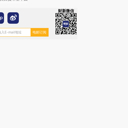
财新微信
OX的吸金
马航飞行员跨国走私7万
视线｜被称为“蟑螂”的印
让中产们甘
粒摇头丸 尿检体内含3种
度Z世代 用街头抗争将教
秘鲁纳斯
”？
毒品
育部长拱下台
13人遇难
进第四届链博
【商旅对话】华住集团
技“链”接产
【特别呈现】寻找100种
CFO：不靠规模取胜，华
【特别呈