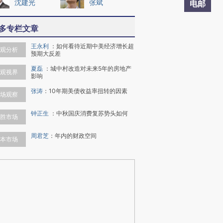
沈建光
张斌
电邮
多专栏文章
王永利
：
如何看待近期中美经济增长超
观分析
预期大反差
夏磊
：
城中村改造对未来5年的房地产
观视界
影响
张涛
：
10年期美债收益率扭转的因素
场观察
钟正生
：
中秋国庆消费复苏势头如何
胜市场
周君芝
：
年内的财政空间
本市场