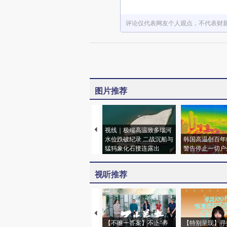
评论仅代表网友个人观点，不代表财
图片推荐
视线｜极端高温致多瑙河
水位跌破纪录 二战沉船与
韩国高温创百年
猛犸象化石接连露出
警告停止一切户
视听推荐
【不唯一答案】不止“养
【特别呈现】寻