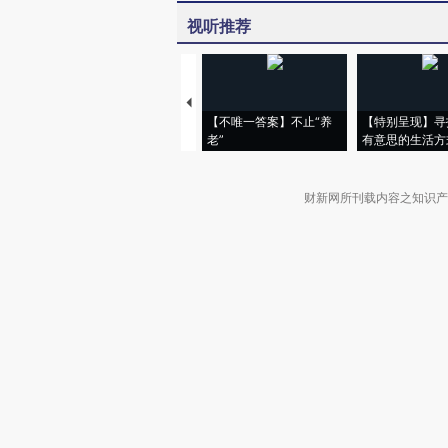
视听推荐
【不唯一答案】不止“养
【特别呈现】寻
老”
有意思的生活方
财新网所刊载内容之知识产
京ICP证090880号
违法和不良信息举报电话（涉网络暴力有
关