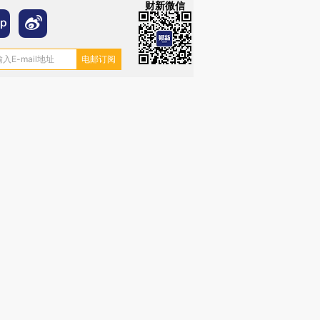
财新微信
”还是“人道危
湖北宜昌局部短时降雨
哈尔滨遭遇短时极端强降
撕裂西班牙
128毫米 紧急转移近
雨 3小时累计雨量超80毫
秘鲁纳斯
4000人
米
13人遇难