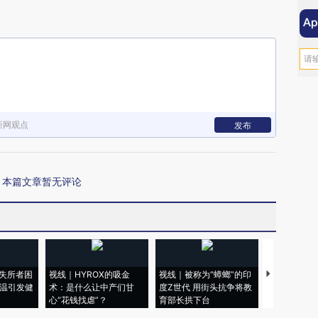
新网观点
发布
本篇文章暂无评论
失所者困
视线｜HYROX的吸金
视线｜被称为“蟑螂”的印
视线｜“入侵
高温引发健
术：是什么让中产们甘
度Z世代 用街头抗争将教
机”？难民潮
心“花钱找虐”？
育部长拱下台
飞地休达