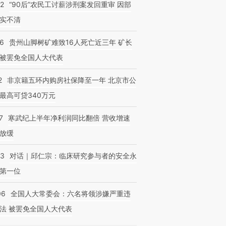
32
“90后”农民工讨薪涉刑案发回重审 因部
实不清
36
贵州山脚树矿难致16人死亡近三年 矿长
被罢免全国人大代表
2
非京籍五环内购房社保降至一年 北京市公
最高可贷340万元
7
寒武纪上半年净利润同比翻倍 营收增速
放缓
53
对话｜邱仁宗：临床研究参与者的安全永
第一位
06
全国人大常委会：六名将领涉嫌严重违
法 被罢免全国人大代表