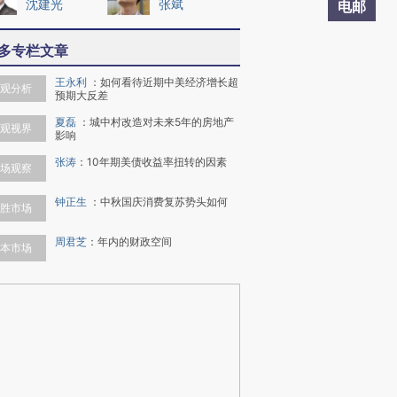
沈建光
张斌
电邮
多专栏文章
王永利
：
如何看待近期中美经济增长超
观分析
预期大反差
夏磊
：
城中村改造对未来5年的房地产
观视界
影响
张涛
：
10年期美债收益率扭转的因素
场观察
钟正生
：
中秋国庆消费复苏势头如何
胜市场
周君芝
：
年内的财政空间
本市场