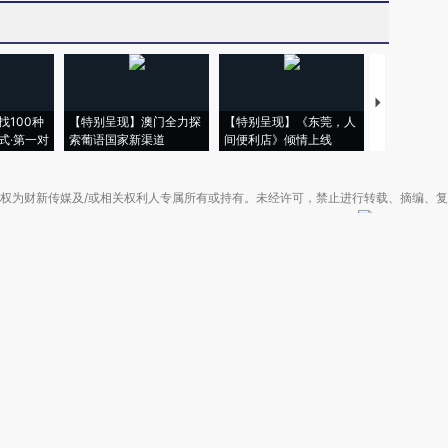
【推广】走
找100种
【特别呈现】澳门全力探
【特别呈现】《东莞，人
会，让数智科
式·第一对
索葡语国家新渠道
间便利店》倾情上线
业
权为财新传媒及/或相关权利人专属所有或持有。未经许可，禁止进行转载、摘编、
京ICP备10026701号-8
|
网信算备110105862729401250013号
|
京公网安备 11
广播电视节目制作经营许可证：京第01015号
|
出版物经营许可证：第直100013号
Copyright 财新网 All Rights Reserved 版权所有 复制必究
害信息举报、未成年人举报、谣言信息）：010-85905050 13195200605 举报邮
于我们
|
加入我们
|
啄木鸟公益基金会
|
意见与反馈
|
提供新闻线索
|
联系我们
|
友情