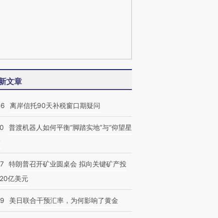
新文章
46
离岸信托90天补税窗口期疑问
00
普渡机器人如何平衡“脚踏实地”与“仰望星
？
57
特朗普召开矿业圆桌会 拟向关键矿产投
20亿美元
09
美日联合干预汇率，为何影响了黄金