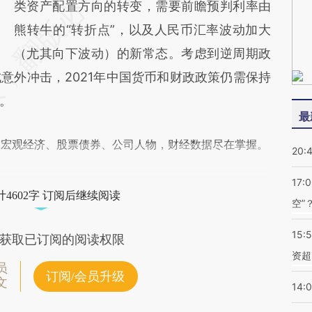
类资产配置方向的转变，需要前瞻预判利率由
熊转牛的“转折点”，以及人民币汇率波动加大
（尤其向下波动）的新常态。考虑到逆周期政
意外冲击，2021年中国货币和财政政策仍需保持
。
最
阅宏观经济、股票债券、公司人物，财经数据尽在掌握。
20:
17:
4602字 订阅后继续阅读
空”
15:
获取已订阅的阅读权限
资超
员
订阅/会员升级
文
14: