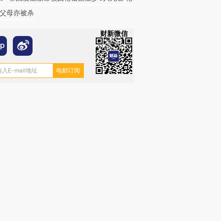
父母亦被杀
财新微信
跨国走私7万
视线｜被称为“蟑螂”的印
视线｜“入侵”还是“人道危
检体内含3种
度Z世代 用街头抗争将教
机”？难民潮撕裂西班牙
秘鲁纳斯
育部长拱下台
飞地休达
13人遇难