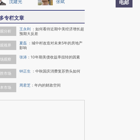
沈建光
张斌
电邮
多专栏文章
王永利
：
如何看待近期中美经济增长超
观分析
预期大反差
夏磊
：
城中村改造对未来5年的房地产
观视界
影响
张涛
：
10年期美债收益率扭转的因素
场观察
钟正生
：
中秋国庆消费复苏势头如何
胜市场
周君芝
：
年内的财政空间
本市场