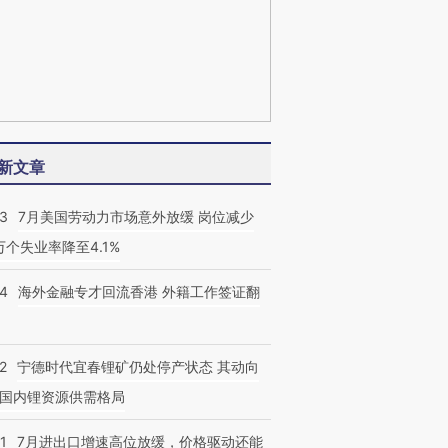
新文章
43
7月美国劳动力市场意外放缓 岗位减少
3万个失业率降至4.1%
14
海外金融专才回流香港 外籍工作签证翻
2
宁德时代宜春锂矿仍处停产状态 其动向
国内锂资源供需格局
1
7月进出口增速高位放缓，价格驱动还能