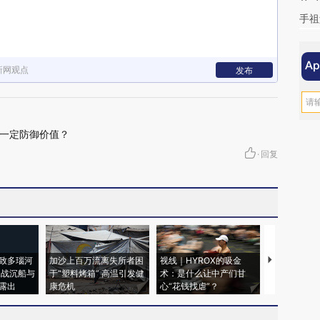
手祖
新网观点
发布
一定防御价值？
·
回复
致多瑙河
加沙上百万流离失所者困
视线｜HYROX的吸金
马航飞行员
二战沉船与
于“塑料烤箱” 高温引发健
术：是什么让中产们甘
粒摇头丸 尿
露出
康危机
心“花钱找虐”？
毒品