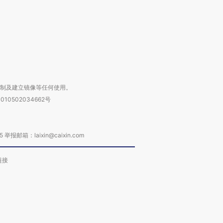
进第四届链博
【商旅对话】华住集团
技“链”接产
【特别呈现】寻找100种
CFO：不靠规模取胜，华
【特别呈
有意思的生活方式·第三对
住三大增长引擎是什么？
有意思的
复制及建立镜像等任何使用。
010502034662号
箱：laixin@caixin.com
链接