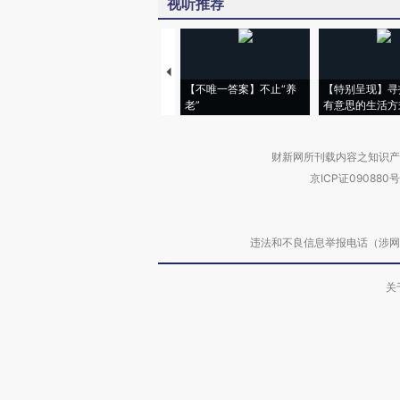
视听推荐
【不唯一答案】不止“养
【特别呈现】寻
老”
有意思的生活方
财新网所刊载内容之知识产
京ICP证090880号
违法和不良信息举报电话（涉网络暴力有
关