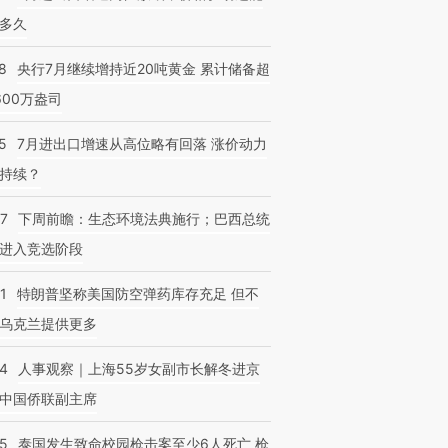
多久
8
央行7月继续增持近20吨黄金 累计储备超
600万盎司
5
7月进出口增速从高位略有回落 涨价动力
持续？
07
下周前瞻：生态环境法典施行；巴西总统
进入竞选阶段
1
特朗普坚称美国防空弹药库存充足 但不
乌克兰提供更多
24
人事观察｜上海55岁女副市长解冬进京
中国侨联副主席
45
泰国发生致命校园枪击案至少6人死亡 枪