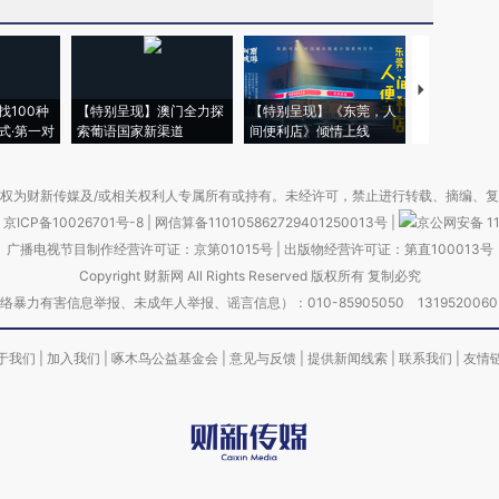
【推广】走
找100种
【特别呈现】澳门全力探
【特别呈现】《东莞，人
会，让数智科
式·第一对
索葡语国家新渠道
间便利店》倾情上线
业
权为财新传媒及/或相关权利人专属所有或持有。未经许可，禁止进行转载、摘编、
京ICP备10026701号-8
|
网信算备110105862729401250013号
|
京公网安备 11
广播电视节目制作经营许可证：京第01015号
|
出版物经营许可证：第直100013号
Copyright 财新网 All Rights Reserved 版权所有 复制必究
害信息举报、未成年人举报、谣言信息）：010-85905050 13195200605 举报邮
于我们
|
加入我们
|
啄木鸟公益基金会
|
意见与反馈
|
提供新闻线索
|
联系我们
|
友情