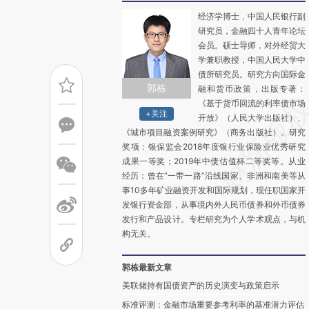
经济学博士，中国人民银行副
研究员，金融四十人青年论坛
会员。硕士导师，对外经贸大
学兼职教授，中国人民大学中
债所研究员。研究方向国际金
郭栋
融和货币政策，出版专著：
《基于货币回流的利率债市场
+关注
开放》（人民大学出版社）、
《城市项目融资案例研究》（商务出版社）。研究
奖项：银保监会2018年度银行业保险业优秀研究
成果一等奖；2019年中债估值杯二等奖等。从业
经历：曾在“一带一路”沿线国家、非洲和南美等从
事10多年矿业融资开发和国际规划，现任职国家开
发银行资金部，从事境内外人民币债券和外币债券
发行和产品设计。专栏研究为个人学术观点，与机
构无关。
郭栋最新文章
美联储持有国债资产的历史演变与政策启示
标准评测：金融市场重要参考利率的基准潜力评估