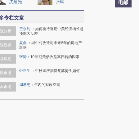
沈建光
张斌
电邮
多专栏文章
王永利
：
如何看待近期中美经济增长超
观分析
预期大反差
夏磊
：
城中村改造对未来5年的房地产
观视界
影响
张涛
：
10年期美债收益率扭转的因素
场观察
钟正生
：
中秋国庆消费复苏势头如何
胜市场
周君芝
：
年内的财政空间
本市场