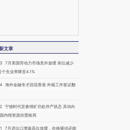
新文章
43
7月美国劳动力市场意外放缓 岗位减少
3万个失业率降至4.1%
14
海外金融专才回流香港 外籍工作签证翻
2
宁德时代宜春锂矿仍处停产状态 其动向
国内锂资源供需格局
1
7月进出口增速高位放缓，价格驱动还能