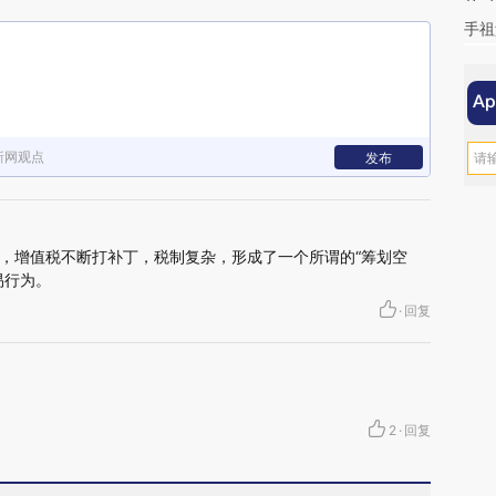
手祖
新网观点
发布
，增值税不断打补丁，税制复杂，形成了一个所谓的“筹划空
易行为。
·
回复
2
·
回复