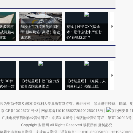
致多瑙河
加沙上百万流离失所者困
视线｜HYROX的吸金
马航飞行员
二战沉船与
于“塑料烤箱” 高温引发健
术：是什么让中产们甘
粒摇头丸 尿
露出
康危机
心“花钱找虐”？
毒品
【推广】走
找100种
【特别呈现】澳门全力探
【特别呈现】《东莞，人
会，让数智科
式·第一对
索葡语国家新渠道
间便利店》倾情上线
业
权为财新传媒及/或相关权利人专属所有或持有。未经许可，禁止进行转载、摘编、
京ICP备10026701号-8
|
网信算备110105862729401250013号
|
京公网安备 11
广播电视节目制作经营许可证：京第01015号
|
出版物经营许可证：第直100013号
Copyright 财新网 All Rights Reserved 版权所有 复制必究
害信息举报、未成年人举报、谣言信息）：010-85905050 13195200605 举报邮