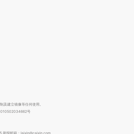
跨国走私7万
视线｜被称为“蟑螂”的印
视线｜“入侵”还是“人道危
检体内含3种
度Z世代 用街头抗争将教
机”？难民潮撕裂西班牙
秘鲁纳斯
育部长拱下台
飞地休达
13人遇难
进第四届链博
【商旅对话】华住集团
技“链”接产
【特别呈现】寻找100种
CFO：不靠规模取胜，华
【特别呈
有意思的生活方式·第三对
住三大增长引擎是什么？
有意思的
复制及建立镜像等任何使用。
010502034662号
箱：laixin@caixin.com