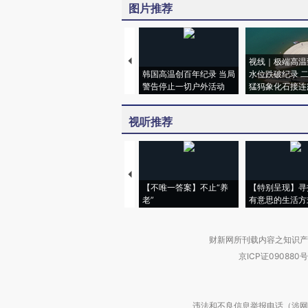
图片推荐
视线｜极端高温
韩国高温创百年纪录 当局
水位跌破纪录 
警告停止一切户外活动
猛犸象化石接连
视听推荐
【不唯一答案】不止“养
【特别呈现】寻
老”
有意思的生活方
财新网所刊载内容之知识产
京ICP证090880号
违法和不良信息举报电话（涉网络暴力有