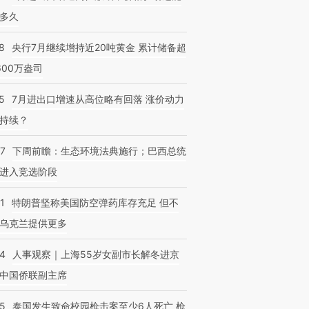
多久
8
央行7月继续增持近20吨黄金 累计储备超
600万盎司
5
7月进出口增速从高位略有回落 涨价动力
持续？
07
下周前瞻：生态环境法典施行；巴西总统
进入竞选阶段
1
特朗普坚称美国防空弹药库存充足 但不
乌克兰提供更多
24
人事观察｜上海55岁女副市长解冬进京
中国侨联副主席
45
泰国发生致命校园枪击案至少6人死亡 枪