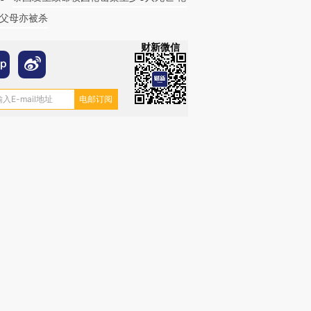
父母亦被杀
财新微信
跨国走私7万
视线｜被称为“蟑螂”的印
视线｜“入侵”还是“人道危
检体内含3种
度Z世代 用街头抗争将教
机”？难民潮撕裂西班牙
秘鲁纳斯
育部长拱下台
飞地休达
13人遇难
进第四届链博
【商旅对话】华住集团
技“链”接产
【特别呈现】寻找100种
CFO：不靠规模取胜，华
【特别呈
有意思的生活方式·第三对
住三大增长引擎是什么？
有意思的