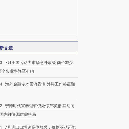
新文章
43
7月美国劳动力市场意外放缓 岗位减少
3万个失业率降至4.1%
14
海外金融专才回流香港 外籍工作签证翻
2
宁德时代宜春锂矿仍处停产状态 其动向
国内锂资源供需格局
1
7月进出口增速高位放缓，价格驱动还能