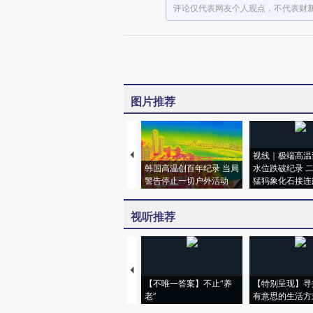
评论仅代表网友个人观点，不代表财
图片推荐
视线｜极端高温
韩国高温创百年纪录 当局
水位跌破纪录 
警告停止一切户外活动
猛犸象化石接连
视听推荐
【不唯一答案】不止“养
【特别呈现】寻
老”
有意思的生活方