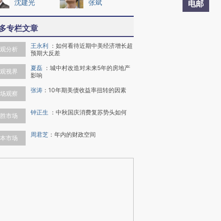
沈建光
张斌
电邮
多专栏文章
王永利
：
如何看待近期中美经济增长超
观分析
预期大反差
夏磊
：
城中村改造对未来5年的房地产
观视界
影响
张涛
：
10年期美债收益率扭转的因素
场观察
钟正生
：
中秋国庆消费复苏势头如何
胜市场
周君芝
：
年内的财政空间
本市场