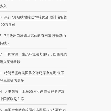
多久
8
央行7月继续增持近20吨黄金 累计储备超
600万盎司
5
7月进出口增速从高位略有回落 涨价动力
持续？
07
下周前瞻：生态环境法典施行；巴西总统
进入竞选阶段
1
特朗普坚称美国防空弹药库存充足 但不
乌克兰提供更多
24
人事观察｜上海55岁女副市长解冬进京
中国侨联副主席
45
泰国发生致命校园枪击案至少6人死亡 枪