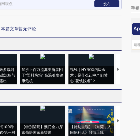
新网观点
发布
手祖
本篇文章暂无评论
致多瑙河
加沙上百万流离失所者困
视线｜HYROX的吸金
马航飞行员
二战沉船与
于“塑料烤箱” 高温引发健
术：是什么让中产们甘
粒摇头丸 尿
露出
康危机
心“花钱找虐”？
毒品
【推广】走
找100种
【特别呈现】澳门全力探
【特别呈现】《东莞，人
会，让数智科
式·第一对
索葡语国家新渠道
间便利店》倾情上线
业