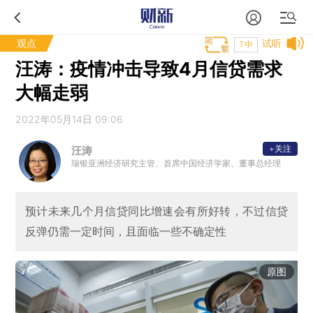
观点
试听
T中
汪涛：疫情冲击导致4月信贷需求
大幅走弱
2022年05月14日 09:06
+关注
汪涛
瑞银亚洲经济研究主管、首席中国经济学家、董事总经理
预计未来几个月信贷同比增速会有所好转，不过信贷
反弹仍需一定时间，且面临一些不确定性
原图