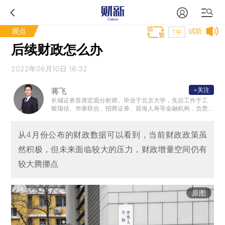
观点
试听
T中
后续财政怎么办
2022年06月10日 16:32
+关注
蒋飞
长城证券首席宏观分析师。毕业于北京大学，先后工作于工
银瑞信、华泰联合、招商证券、前海人寿等金融机构，负责
债券研究、投资和宏观策略研究。
从4月份公布的财政数据可以看到，当前财政政策虽
然积极，但未来面临较大的压力，财政增量空间仍有
较大腾挪点
原图