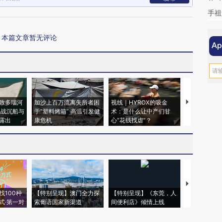
手祖
本篇文章暂无评论
致多瑙河
加沙上百万流离失所者困
视线｜HYROX的吸金
马航飞行员
二战沉船与
于“塑料烤箱” 高温引发健
术：是什么让中产们甘
粒摇头丸 尿
露出
康危机
心“花钱找虐”？
毒品
【推广】走
找100种
【特别呈现】澳门全力探
【特别呈现】《东莞，人
会，让数智科
式·第一对
索葡语国家新渠道
间便利店》倾情上线
业