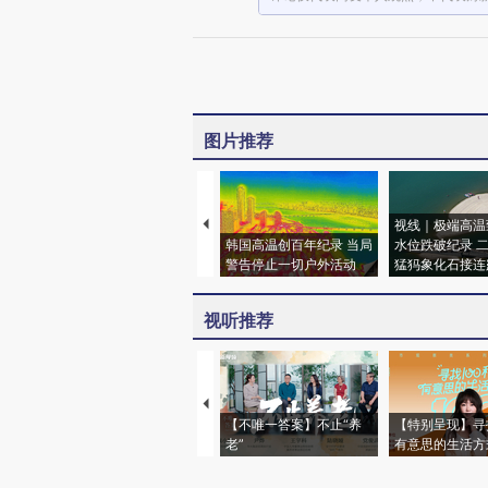
图片推荐
视线｜极端高温
韩国高温创百年纪录 当局
水位跌破纪录 
警告停止一切户外活动
猛犸象化石接连
视听推荐
【不唯一答案】不止“养
【特别呈现】寻
老”
有意思的生活方