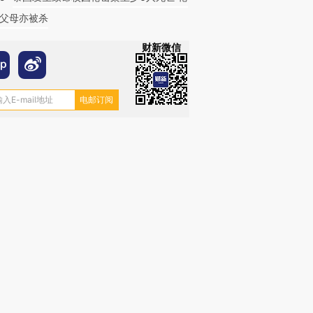
父母亦被杀
财新微信
跨国走私7万
视线｜被称为“蟑螂”的印
视线｜“入侵”还是“人道危
检体内含3种
度Z世代 用街头抗争将教
机”？难民潮撕裂西班牙
秘鲁纳斯
育部长拱下台
飞地休达
13人遇难
进第四届链博
【商旅对话】华住集团
技“链”接产
【特别呈现】寻找100种
CFO：不靠规模取胜，华
【特别呈
有意思的生活方式·第三对
住三大增长引擎是什么？
有意思的