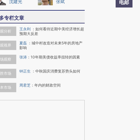
沈建光
张斌
电邮
多专栏文章
王永利
：
如何看待近期中美经济增长超
观分析
预期大反差
夏磊
：
城中村改造对未来5年的房地产
观视界
影响
张涛
：
10年期美债收益率扭转的因素
场观察
钟正生
：
中秋国庆消费复苏势头如何
胜市场
周君芝
：
年内的财政空间
本市场