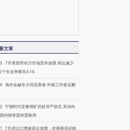
新文章
43
7月美国劳动力市场意外放缓 岗位减少
3万个失业率降至4.1%
14
海外金融专才回流香港 外籍工作签证翻
2
宁德时代宜春锂矿仍处停产状态 其动向
国内锂资源供需格局
1
7月进出口增速高位放缓，价格驱动还能