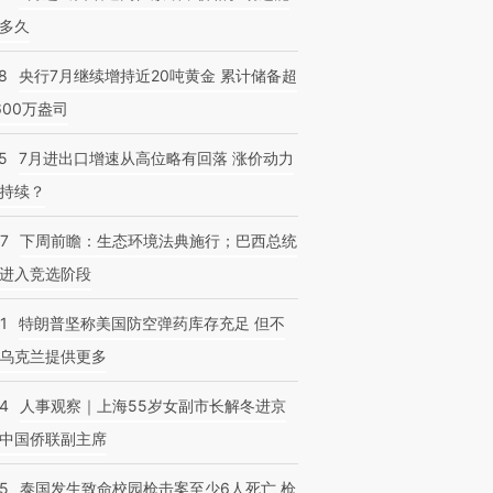
多久
8
央行7月继续增持近20吨黄金 累计储备超
600万盎司
5
7月进出口增速从高位略有回落 涨价动力
持续？
07
下周前瞻：生态环境法典施行；巴西总统
进入竞选阶段
1
特朗普坚称美国防空弹药库存充足 但不
乌克兰提供更多
24
人事观察｜上海55岁女副市长解冬进京
中国侨联副主席
45
泰国发生致命校园枪击案至少6人死亡 枪