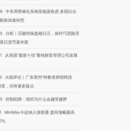
59
中东局势催化东南亚能源焦虑 多国出台
新政加速转型
05
分析｜贝森特操盘稳日元，操作巧思能否
美日货币基本面
1
从美国“最新十佳”看纯财富管理公司发展
3
火线评论｜广东雷州“特教老师招聘违
很雷，仍有诸多疑点
05
控制陷阱：组织为什么会越管越胖
1
MiniMax今起纳入港股通 盘间涨幅最高
77%