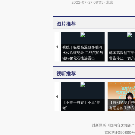
2022-07-27 09:05 · 北京
图片推荐
视线｜极端高温致多瑙河
水位跌破纪录 二战沉船与
韩国高温创百年
猛犸象化石接连露出
警告停止一切户
视听推荐
【不唯一答案】不止“养
【特别呈现】寻
老”
有意思的生活方
财新网所刊载内容之知识产
京ICP证090880号