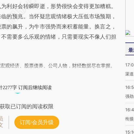
认为利好会转瞬即逝，形势很快会变得更加糟糕。
来临的预兆。当怀疑悲观情绪极大压低市场预期，
股票的飙升，为牛市强势而来积蓄能量。换言之，
，不需要多么乐观的情绪，只需要现实不像人们担
最
17:
阅宏观经济、股票债券、公司人物，财经数据尽在掌握。
渠道
16:
2277字 订阅后继续阅读
强劲
获取已订阅的阅读权限
16:
员
衔接
订阅/会员升级
文
15:1