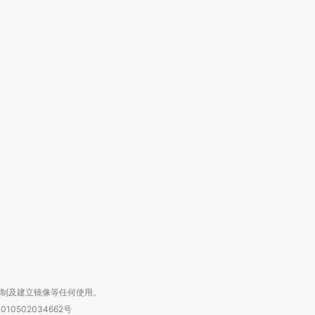
跨国走私7万
视线｜HYROX的吸金
视线｜被
检体内含3种
术：是什么让中产们甘
泽连斯基密集出访美英 索
度Z世代
心“花钱找虐”？
要防空导弹“救急”
育部长拱
进第四届链博
【商旅对话】华住集团
技“链”接产
【特别呈现】寻找100种
CFO：不靠规模取胜，华
【特别呈
有意思的生活方式·第三对
住三大增长引擎是什么？
有意思的
复制及建立镜像等任何使用。
010502034662号