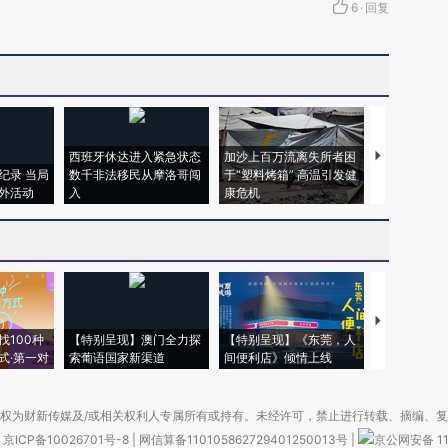
6
·
回复
西班牙休达进入紧急状态
加沙上百万流离失所者困
马航飞行员
纪录 当局
数千非法移民从摩洛哥闯
于“塑料烤箱” 高温引发健
粒摇头丸 尿
外活动
入
康危机
毒品
【推广】走
找100种
【特别呈现】澳门全力探
【特别呈现】《东莞，人
会，让数智科
式·第一对
索葡语国家新渠道
间便利店》倾情上线
业
权为财新传媒及/或相关权利人专属所有或持有。未经许可，禁止进行转载、摘编、
京ICP备10026701号-8
|
网信算备110105862729401250013号
|
京公网安备 11