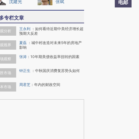
沈建光
张斌
电邮
多专栏文章
王永利
：
如何看待近期中美经济增长超
观分析
预期大反差
夏磊
：
城中村改造对未来5年的房地产
观视界
影响
张涛
：
10年期美债收益率扭转的因素
场观察
钟正生
：
中秋国庆消费复苏势头如何
胜市场
周君芝
：
年内的财政空间
本市场