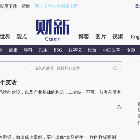
登
应用下载
帮助
网上有害信息举报专区
世界
观点
博客
图片
视频
Eng
源
健康
环科
民生
ESG
数字说
比较
中国改革
专题
个笑话
品牌的建设，以及产业基础的构筑，二者缺一不可。前者是后者
路跑通，做出成功案例，要打出像“盒马鲜生”一样的样板案例