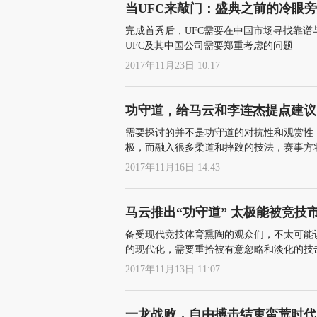
当UFC来敲门：盛典之前的冷眼
完成首秀后，UFC需要在中国市场寻找靠
UFC及其中国公司需要郑重考虑的问题
2017年11月23日 10:17
功守道，给马云和李连杰提点建议
需要探讨的并不是功守道的对抗性和观赏性
极，而融入很多柔道和摔跤的技法，赛事方
2017年11月16日 14:43
马云推出“功守道” 太极能被竞技
备受现代竞技体育熏陶的观众们，不太可能
的现代化，需要重拾被有意忽略和淡化的技
2017年11月13日 11:07
一龙战败，自由搏击结束蛮荒时代