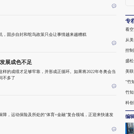
专
看空
机，固步自封和鸵鸟政策只会让事情越来越糟糕
从美
控制
盛松
发展成色不足
美联
样的成绩才足够牢靠，并形成正循环。如果将2022年冬奥会当
间不多了
“竹
竹知
科创
障，运动保险及所处的“体育+金融”复合领域，正迎来快速发
编