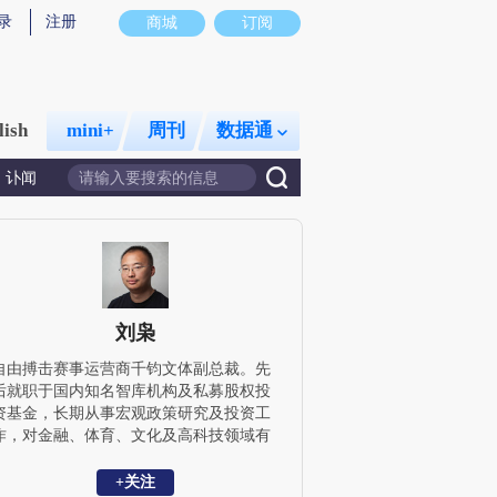
录
注册
商城
订阅
lish
mini+
周刊
数据通
讣闻
刘枭
自由搏击赛事运营商千钧文体副总裁。先
后就职于国内知名智库机构及私募股权投
资基金，长期从事宏观政策研究及投资工
作，对金融、体育、文化及高科技领域有
较多研究；拥有中国人民大学经济学与数
学双学士学位。
+关注