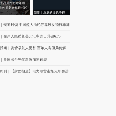
宜昌局部短时降雨
8毫米 紧急转移近4000
显影｜瓜农的漫长等待
｜
规避封锁 中国超大油轮停靠埃及绕行非洲
｜
在岸人民币兑美元汇率连日升破6.75
我闻
｜
资管掌舵人更替 百年人寿僵局何解
｜
多国出台光伏新政加速转型
周刊
｜
【封面报道】电力现货市场元年突进