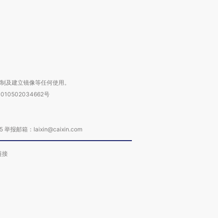
进第四届链博
【商旅对话】华住集团
技“链”接产
【特别呈现】寻找100种
CFO：不靠规模取胜，华
【特别呈
有意思的生活方式·第三对
住三大增长引擎是什么？
有意思的
复制及建立镜像等任何使用。
010502034662号
箱：laixin@caixin.com
链接