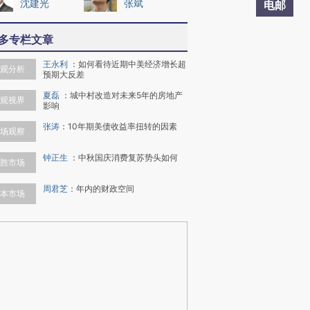
沈建光
张斌
电邮
多专栏文章
王永利
：
如何看待近期中美经济增长超
观分析
预期大反差
夏磊
：
城中村改造对未来5年的房地产
观视界
影响
张涛
：
10年期美债收益率扭转的因素
场观察
钟正生
：
中秋国庆消费复苏势头如何
胜市场
周君芝
：
年内的财政空间
本市场