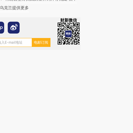
乌克兰提供更多
财新微信
跨国走私7万
视线｜被称为“蟑螂”的印
视线｜“入侵”还是“人道危
检体内含3种
度Z世代 用街头抗争将教
机”？难民潮撕裂西班牙
秘鲁纳斯
育部长拱下台
飞地休达
13人遇难