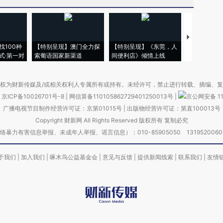
【推广】走
找100种
【特别呈现】澳门全力探
【特别呈现】《东莞，人
会，让数智科
式·第一对
索葡语国家新渠道
间便利店》倾情上线
业
权为财新传媒及/或相关权利人专属所有或持有。未经许可，禁止进行转载、摘编、
京ICP备10026701号-8
|
网信算备110105862729401250013号
|
京公网安备 11
广播电视节目制作经营许可证：京第01015号
|
出版物经营许可证：第直100013号
Copyright 财新网 All Rights Reserved 版权所有 复制必究
害信息举报、未成年人举报、谣言信息）：010-85905050 13195200605 举报邮
于我们
|
加入我们
|
啄木鸟公益基金会
|
意见与反馈
|
提供新闻线索
|
联系我们
|
友情