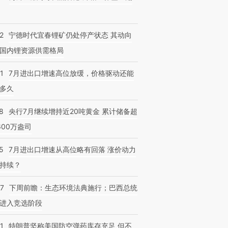
2
宁德时代宜春锂矿仍处停产状态 其动向
国内锂资源供需格局
1
7月进出口增速高位放缓，价格驱动还能
多久
8
央行7月继续增持近20吨黄金 累计储备超
600万盎司
5
7月进出口增速从高位略有回落 涨价动力
持续？
07
下周前瞻：生态环境法典施行；巴西总统
进入竞选阶段
1
特朗普坚称美国防空弹药库存充足 但不