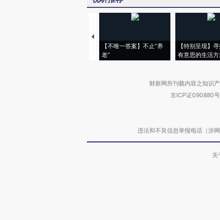
【不唯一答案】不止“养
【特别呈现】寻
老”
有意思的生活方
财新网所刊载内容之知识产
京ICP证090880号
违法和不良信息举报电话（涉网络暴力有
关