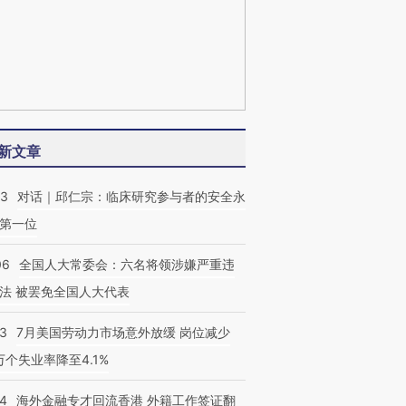
新文章
53
对话｜邱仁宗：临床研究参与者的安全永
第一位
06
全国人大常委会：六名将领涉嫌严重违
法 被罢免全国人大代表
43
7月美国劳动力市场意外放缓 岗位减少
3万个失业率降至4.1%
14
海外金融专才回流香港 外籍工作签证翻