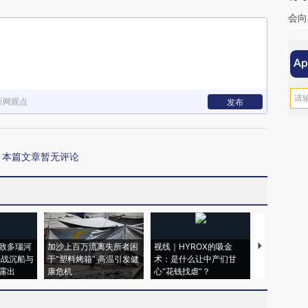
会向
新网观点
发布
本篇文章暂无评论
致多瑙河
加沙上百万流离失所者困
视线｜HYROX的吸金
马航飞行员
二战沉船与
于“塑料烤箱” 高温引发健
术：是什么让中产们甘
粒摇头丸 尿
露出
康危机
心“花钱找虐”？
毒品