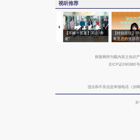
视听推荐
【不唯一答案】不止“养
【特别呈现】寻
老”
有意思的生活方
财新网所刊载内容之知识产
京ICP证090880号
违法和不良信息举报电话（涉网络暴力有
关