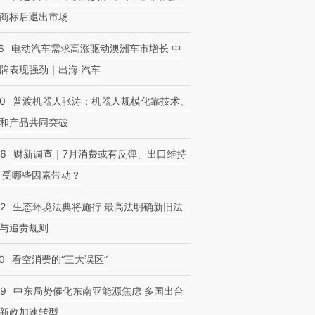
商标后退出市场
6
电动汽车需求高涨驱动澳洲车市增长 中
牌表现强劲｜出海·汽车
00
普渡机器人张涛：机器人规模化靠技术、
和产品共同突破
56
财新调查｜7月消费或有反弹、出口维持
 受哪些因素带动？
42
生态环境法典将施行 最高法明确新旧法
与追责规则
0
看空消费的“三大误区”
59
中东局势催化东南亚能源焦虑 多国出台
新政加速转型