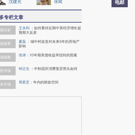
沈建光
张斌
电邮
多专栏文章
王永利
：
如何看待近期中美经济增长超
观分析
预期大反差
夏磊
：
城中村改造对未来5年的房地产
观视界
影响
张涛
：
10年期美债收益率扭转的因素
场观察
钟正生
：
中秋国庆消费复苏势头如何
胜市场
周君芝
：
年内的财政空间
本市场