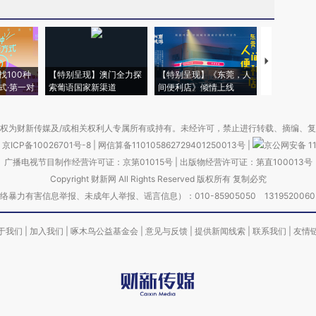
【推广】走
找100种
【特别呈现】澳门全力探
【特别呈现】《东莞，人
会，让数智科
式·第一对
索葡语国家新渠道
间便利店》倾情上线
业
权为财新传媒及/或相关权利人专属所有或持有。未经许可，禁止进行转载、摘编、
京ICP备10026701号-8
|
网信算备110105862729401250013号
|
京公网安备 11
广播电视节目制作经营许可证：京第01015号
|
出版物经营许可证：第直100013号
Copyright 财新网 All Rights Reserved 版权所有 复制必究
害信息举报、未成年人举报、谣言信息）：010-85905050 13195200605 举报邮
于我们
|
加入我们
|
啄木鸟公益基金会
|
意见与反馈
|
提供新闻线索
|
联系我们
|
友情