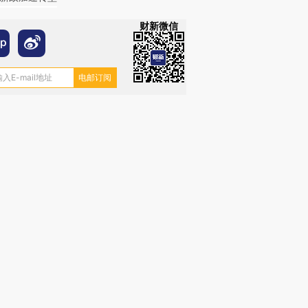
财新微信
OX的吸金
马航飞行员跨国走私7万
视线｜被称为“蟑螂”的印
让中产们甘
粒摇头丸 尿检体内含3种
度Z世代 用街头抗争将教
秘鲁纳斯
”？
毒品
育部长拱下台
13人遇难