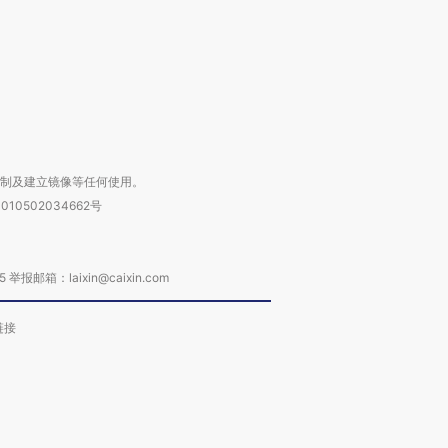
进第四届链博
【商旅对话】华住集团
技“链”接产
【特别呈现】寻找100种
CFO：不靠规模取胜，华
【特别呈
有意思的生活方式·第三对
住三大增长引擎是什么？
有意思的
复制及建立镜像等任何使用。
010502034662号
箱：laixin@caixin.com
链接