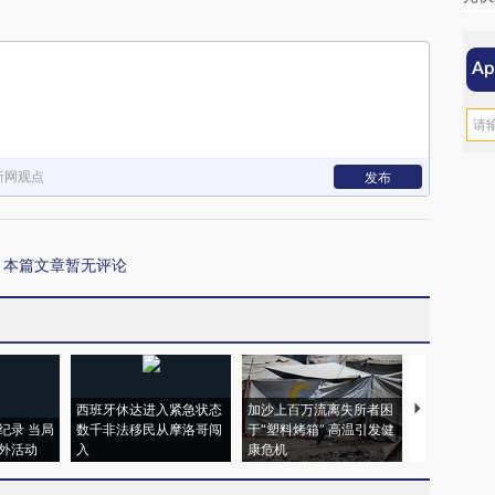
新网观点
发布
本篇文章暂无评论
西班牙休达进入紧急状态
加沙上百万流离失所者困
视线｜HYR
纪录 当局
数千非法移民从摩洛哥闯
于“塑料烤箱” 高温引发健
术：是什么
外活动
入
康危机
心“花钱找虐