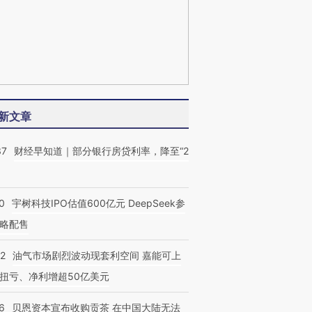
新文章
37
财经早知道｜部分银行房贷利率，降至“2
0
宇树科技IPO估值600亿元 DeepSeek参
略配售
22
油气市场剧烈波动现套利空间 嘉能可上
扭亏、净利增超50亿美元
6
贝恩资本宣布收购贡茶 在中国大陆无法