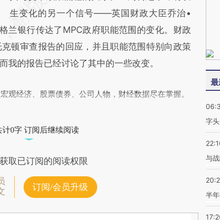
生变化的另一个信号——英国财政大臣乔治•
e）向英格兰银行传达了MPC政府职能范围的变化。财政
托克顿审查报告的回应，并且职能范围特别向政策
而我的报告已经讨论了其中的一些改变。
最
阅宏观经济、股票债券、公司人物，财经数据尽在掌握。
06:
字头
共计0字 订阅后继续阅读
22:1
与战
获取已订阅的阅读权限
20:
员
订阅/会员升级
文
半年
17:2