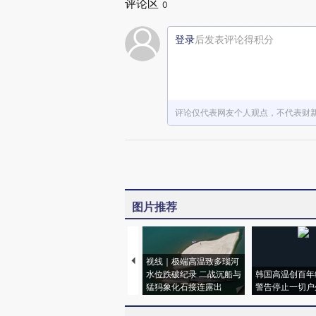
评论区
0
登录
后发表评论得积分
评论仅代表网友个人观点，不代表财
图片推荐
视线｜极端高温致多瑙河
水位跌破纪录 二战沉船与
韩国高温创百年
猛犸象化石接连露出
警告停止一切户