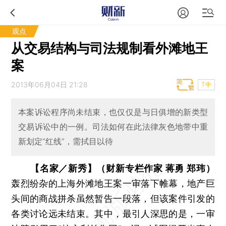
观点
从交易结构与司法规制看外滩地王
案
2013年06月04日 21:28
T中
本案诉讼程序尚未结束，也仅仅是与日俱增的新类型
交易诉讼中的一例。司法如何在此法律灰色地带中重
新划定“红线”，需拭目以待
【名家／新秀】（财新专栏作家 蒋勇 郑玮）
轰烈纷杂的上海外滩地王案一审落下帷幕，地产巨
头间的商战拼杀虽然暂告一段落，但该案件引发的
各类讨论远未结束。其中，最引人深思的是，一审