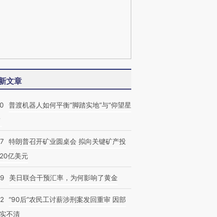
新文章
00
普渡机器人如何平衡“脚踏实地”与“仰望星
？
57
特朗普召开矿业圆桌会 拟向关键矿产投
20亿美元
09
美日联合干预汇率，为何影响了黄金
32
“90后”农民工讨薪涉刑案发回重审 因部
实不清