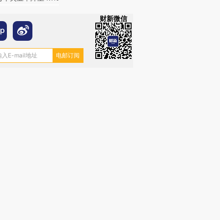
财新微信
跨国走私7万
视线｜被称为“蟑螂”的印
视线｜“入侵”还是“人道危
检体内含3种
度Z世代 用街头抗争将教
机”？难民潮撕裂西班牙
秘鲁纳斯
育部长拱下台
飞地休达
13人遇难
进第四届链博
【商旅对话】华住集团