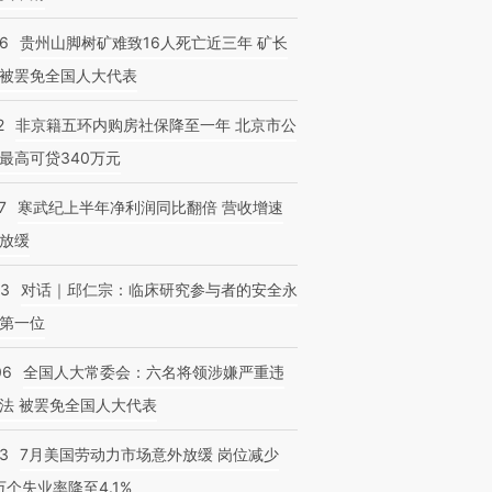
36
贵州山脚树矿难致16人死亡近三年 矿长
被罢免全国人大代表
2
非京籍五环内购房社保降至一年 北京市公
最高可贷340万元
7
寒武纪上半年净利润同比翻倍 营收增速
放缓
53
对话｜邱仁宗：临床研究参与者的安全永
第一位
06
全国人大常委会：六名将领涉嫌严重违
法 被罢免全国人大代表
43
7月美国劳动力市场意外放缓 岗位减少
3万个失业率降至4.1%