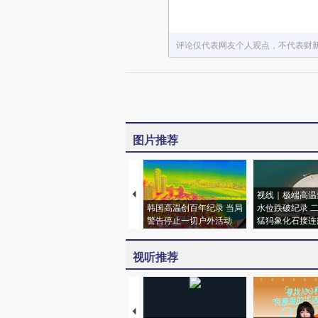
评论仅代表网友个人观点，不代表财
图片推荐
视线｜极端高温
韩国高温创百年纪录 当局
水位跌破纪录 
警告停止一切户外活动
猛犸象化石接连
视听推荐