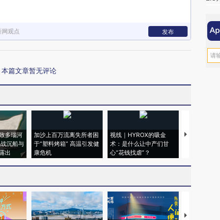
新网观点
发布
本篇文章暂无评论
致多瑙河
加沙上百万流离失所者困
视线｜HYROX的吸金
马航飞行员
二战沉船与
于“塑料烤箱” 高温引发健
术：是什么让中产们甘
粒摇头丸 尿
露出
康危机
心“花钱找虐”？
毒品
【推广】走