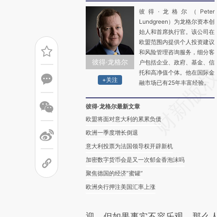
彼得·龙格尔（Peter
Lundgreen）为龙格尔资本创
始人和首席执行官。该公司在
欧盟范围内提供个人投资建议
和风险管理咨询服务，细分客
彼得·龙格尔
户包括企业、政府、基金、信
托和高净值个体。他在国际金
+关注
融市场已有25年丰富经验。
彼得·龙格尔最新文章
欧盟将面对意大利的累累负债
欧洲一季度增长倒退
意大利投票为法国领导权开辟新机
加密数字货币会是又一次郁金香泡沫吗
聚焦德国的经济“蜜罐”
欧洲央行押注美国汇率上涨
迎，但如果事实不容乐观，那么