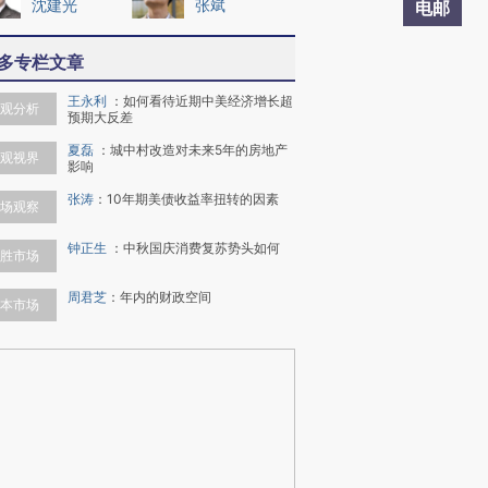
沈建光
张斌
电邮
多专栏文章
王永利
：
如何看待近期中美经济增长超
观分析
预期大反差
夏磊
：
城中村改造对未来5年的房地产
观视界
影响
张涛
：
10年期美债收益率扭转的因素
场观察
钟正生
：
中秋国庆消费复苏势头如何
胜市场
周君芝
：
年内的财政空间
本市场