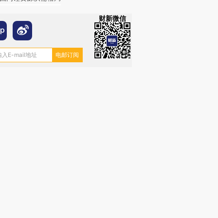
财新微信
跨国走私7万
视线｜被称为“蟑螂”的印
视线｜“入侵”还是“人道危
检体内含3种
度Z世代 用街头抗争将教
机”？难民潮撕裂西班牙
秘鲁纳斯
育部长拱下台
飞地休达
13人遇难