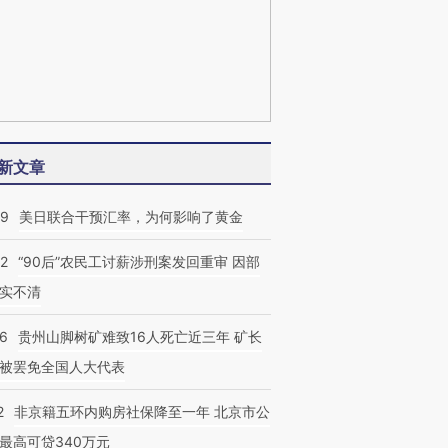
新文章
09
美日联合干预汇率，为何影响了黄金
32
“90后”农民工讨薪涉刑案发回重审 因部
实不清
36
贵州山脚树矿难致16人死亡近三年 矿长
被罢免全国人大代表
2
非京籍五环内购房社保降至一年 北京市公
最高可贷340万元