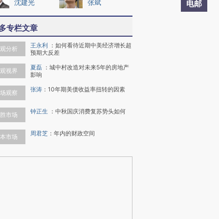
沈建光
张斌
电邮
多专栏文章
王永利
：
如何看待近期中美经济增长超
观分析
预期大反差
夏磊
：
城中村改造对未来5年的房地产
观视界
影响
张涛
：
10年期美债收益率扭转的因素
场观察
钟正生
：
中秋国庆消费复苏势头如何
胜市场
周君芝
：
年内的财政空间
本市场