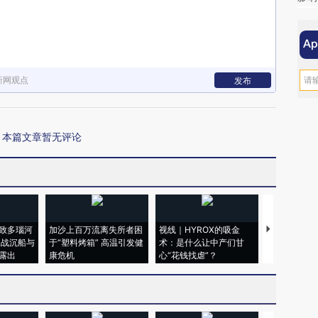
新网观点
发布
本篇文章暂无评论
致多瑙河
加沙上百万流离失所者困
视线｜HYROX的吸金
马航飞行员
二战沉船与
于“塑料烤箱” 高温引发健
术：是什么让中产们甘
粒摇头丸 尿
露出
康危机
心“花钱找虐”？
毒品