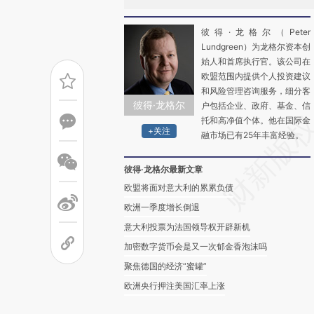
彼得·龙格尔（Peter
Lundgreen）为龙格尔资本创
始人和首席执行官。该公司在
欧盟范围内提供个人投资建议
和风险管理咨询服务，细分客
彼得·龙格尔
户包括企业、政府、基金、信
托和高净值个体。他在国际金
+关注
融市场已有25年丰富经验。
彼得·龙格尔最新文章
欧盟将面对意大利的累累负债
欧洲一季度增长倒退
意大利投票为法国领导权开辟新机
加密数字货币会是又一次郁金香泡沫吗
聚焦德国的经济“蜜罐”
欧洲央行押注美国汇率上涨