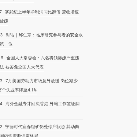
7
寒武纪上半年净利润同比翻倍 营收增速
放缓
53
对话｜邱仁宗：临床研究参与者的安全永
第一位
06
全国人大常委会：六名将领涉嫌严重违
法 被罢免全国人大代表
43
7月美国劳动力市场意外放缓 岗位减少
3万个失业率降至4.1%
14
海外金融专才回流香港 外籍工作签证翻
2
宁德时代宜春锂矿仍处停产状态 其动向
国内锂资源供需格局