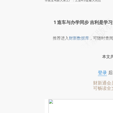
华晨宝马新大东工厂：工业4.0是最大亮点
1 造车与办学同步 吉利是学
推荐进入
财新数据库
，可随时查
本文
登录
后
财新通会
可畅读全