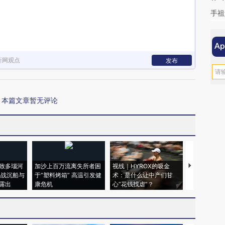
手祖
新网观点
发布
本篇文章暂无评论
致多瑙河
加沙上百万流离失所者困
视线｜HYROX的吸金
马航飞行员
二战沉船与
于“塑料烤箱” 高温引发健
术：是什么让中产们甘
粒摇头丸 尿
露出
康危机
心“花钱找虐”？
毒品