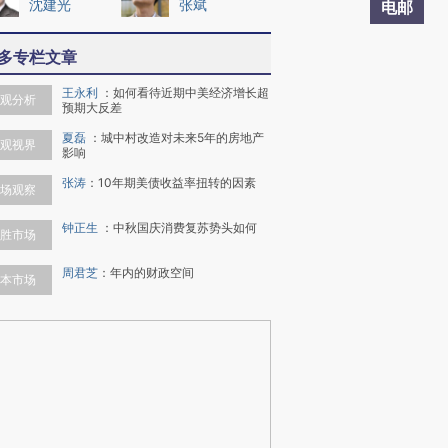
沈建光
张斌
电邮
多专栏文章
王永利
：
如何看待近期中美经济增长超
观分析
预期大反差
夏磊
：
城中村改造对未来5年的房地产
观视界
影响
张涛
：
10年期美债收益率扭转的因素
场观察
钟正生
：
中秋国庆消费复苏势头如何
胜市场
周君芝
：
年内的财政空间
本市场