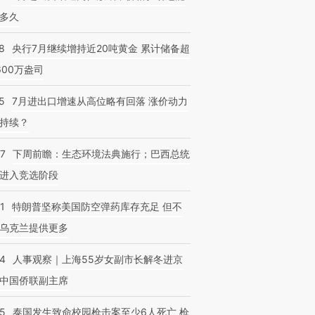
多久
8
央行7月继续增持近20吨黄金 累计储备超
600万盎司
5
7月进出口增速从高位略有回落 涨价动力
持续？
07
下周前瞻：生态环境法典施行；巴西总统
进入竞选阶段
1
特朗普坚称美国防空弹药库存充足 但不
乌克兰提供更多
24
人事观察｜上海55岁女副市长解冬进京
中国侨联副主席
45
泰国发生致命校园枪击案至少6人死亡 枪