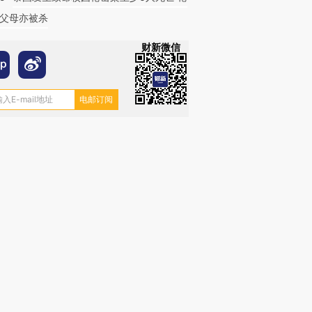
父母亦被杀
财新微信
跨国走私7万
视线｜被称为“蟑螂”的印
视线｜“入侵”还是“人道危
检体内含3种
度Z世代 用街头抗争将教
机”？难民潮撕裂西班牙
秘鲁纳斯
育部长拱下台
飞地休达
13人遇难