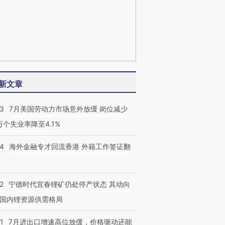
新文章
43
7月美国劳动力市场意外放缓 岗位减少
3万个失业率降至4.1%
14
海外金融专才回流香港 外籍工作签证翻
2
宁德时代宜春锂矿仍处停产状态 其动向
国内锂资源供需格局
1
7月进出口增速高位放缓，价格驱动还能