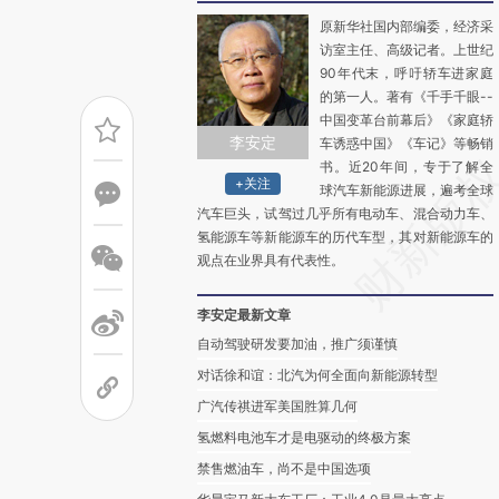
原新华社国内部编委，经济采
访室主任、高级记者。上世纪
90年代末，呼吁轿车进家庭
的第一人。著有《千手千眼--
中国变革台前幕后》《家庭轿
李安定
车诱惑中国》《车记》等畅销
书。近20年间，专于了解全
+关注
球汽车新能源进展，遍考全球
汽车巨头，试驾过几乎所有电动车、混合动力车、
氢能源车等新能源车的历代车型，其对新能源车的
观点在业界具有代表性。
李安定最新文章
自动驾驶研发要加油，推广须谨慎
对话徐和谊：北汽为何全面向新能源转型
广汽传祺进军美国胜算几何
氢燃料电池车才是电驱动的终极方案
禁售燃油车，尚不是中国选项