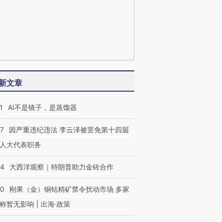
新文章
1
AI不是镜子，是蒸馏器
07
因严重违纪违法 李云泽被罢免第十四届
人大代表职务
44
大西洋观察｜特朗普助力金砖合作
40
刚果（金）铜钴精矿禁令扰动市场 多家
称暂无影响 | 出海·政策