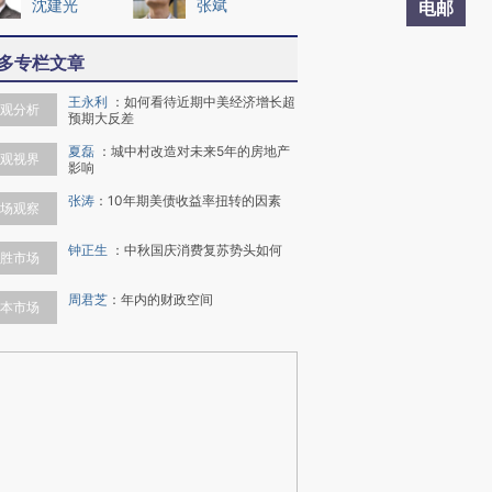
沈建光
张斌
电邮
多专栏文章
王永利
：
如何看待近期中美经济增长超
观分析
预期大反差
夏磊
：
城中村改造对未来5年的房地产
观视界
影响
张涛
：
10年期美债收益率扭转的因素
场观察
钟正生
：
中秋国庆消费复苏势头如何
胜市场
周君芝
：
年内的财政空间
本市场