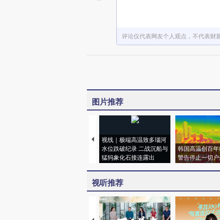
评论仅代表网友个人观点，不代表财
图片推荐
视线｜极端高温致多瑙河
水位跌破纪录 二战沉船与
韩国高温创百年
猛犸象化石接连露出
警告停止一切户
视听推荐