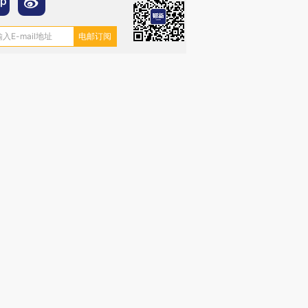
OX的吸金
马航飞行员跨国走私7万
视线｜被称为“蟑螂”的印
让中产们甘
粒摇头丸 尿检体内含3种
度Z世代 用街头抗争将教
秘鲁纳斯
”？
毒品
育部长拱下台
13人遇难