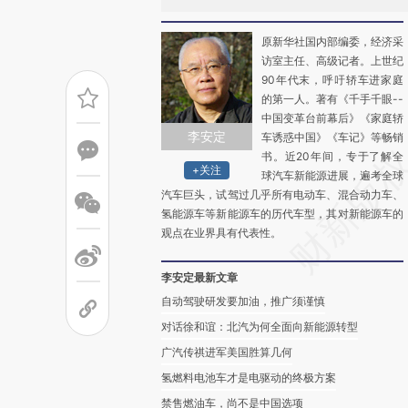
原新华社国内部编委，经济采
访室主任、高级记者。上世纪
90年代末，呼吁轿车进家庭
的第一人。著有《千手千眼--
中国变革台前幕后》《家庭轿
李安定
车诱惑中国》《车记》等畅销
书。近20年间，专于了解全
+关注
球汽车新能源进展，遍考全球
汽车巨头，试驾过几乎所有电动车、混合动力车、
氢能源车等新能源车的历代车型，其对新能源车的
观点在业界具有代表性。
李安定最新文章
自动驾驶研发要加油，推广须谨慎
对话徐和谊：北汽为何全面向新能源转型
广汽传祺进军美国胜算几何
氢燃料电池车才是电驱动的终极方案
禁售燃油车，尚不是中国选项