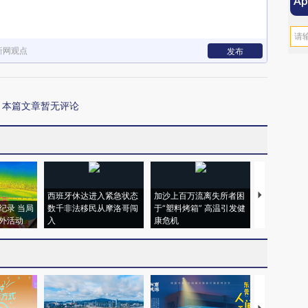
新网观点
发布
本篇文章暂无评论
西班牙休达进入紧急状态
加沙上百万流离失所者困
视线｜HYR
纪录 当局
数千非法移民从摩洛哥闯
于“塑料烤箱” 高温引发健
术：是什么
外活动
入
康危机
心“花钱找虐