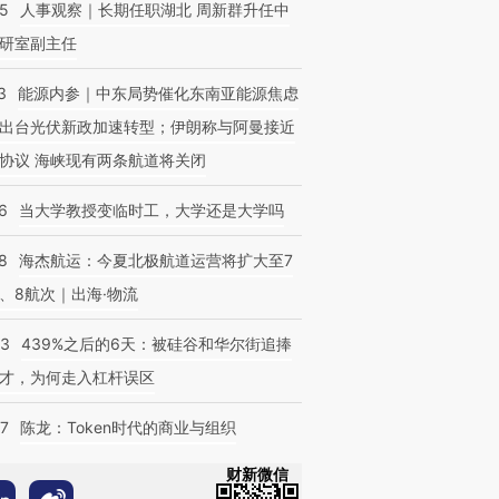
25
人事观察｜长期任职湖北 周新群升任中
研室副主任
3
能源内参｜中东局势催化东南亚能源焦虑
出台光伏新政加速转型；伊朗称与阿曼接近
协议 海峡现有两条航道将关闭
6
当大学教授变临时工，大学还是大学吗
8
海杰航运：今夏北极航道运营将扩大至7
、8航次｜出海·物流
53
439%之后的6天：被硅谷和华尔街追捧
才，为何走入杠杆误区
07
陈龙：Token时代的商业与组织
财新微信