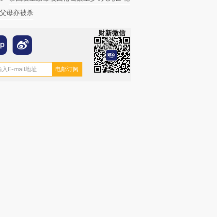
父母亦被杀
财新微信
跨国走私7万
视线｜被称为“蟑螂”的印
视线｜“入侵”还是“人道危
检体内含3种
度Z世代 用街头抗争将教
机”？难民潮撕裂西班牙
秘鲁纳斯
育部长拱下台
飞地休达
13人遇难