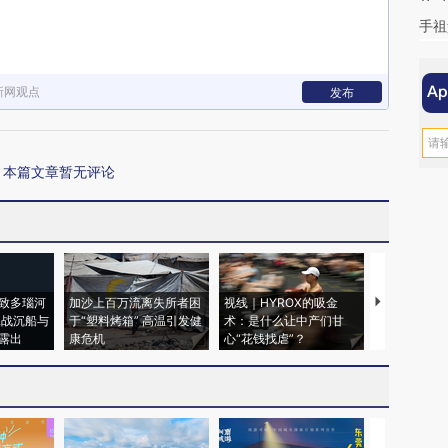
手祖
新网观点
发布
本篇文章暂无评论
致多瑙河
加沙上百万流离失所者困
视线｜HYROX的吸金
马航飞行员
二战沉船与
于“塑料烤箱” 高温引发健
术：是什么让中产们甘
粒摇头丸 尿
露出
康危机
心“花钱找虐”？
毒品