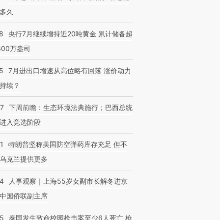
多久
8
央行7月继续增持近20吨黄金 累计储备超
600万盎司
5
7月进出口增速从高位略有回落 涨价动力
持续？
07
下周前瞻：生态环境法典施行；巴西总统
进入竞选阶段
1
特朗普坚称美国防空弹药库存充足 但不
乌克兰提供更多
24
人事观察｜上海55岁女副市长解冬进京
中国侨联副主席
45
泰国发生致命校园枪击案至少6人死亡 枪