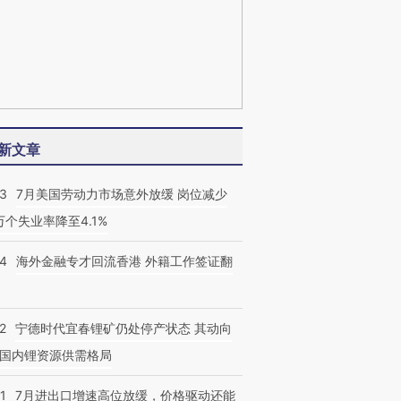
新文章
43
7月美国劳动力市场意外放缓 岗位减少
3万个失业率降至4.1%
14
海外金融专才回流香港 外籍工作签证翻
2
宁德时代宜春锂矿仍处停产状态 其动向
国内锂资源供需格局
1
7月进出口增速高位放缓，价格驱动还能