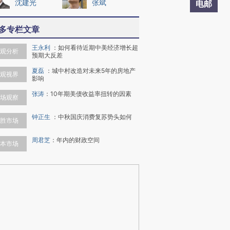
沈建光
张斌
电邮
多专栏文章
王永利
：
如何看待近期中美经济增长超
观分析
预期大反差
夏磊
：
城中村改造对未来5年的房地产
观视界
影响
张涛
：
10年期美债收益率扭转的因素
场观察
钟正生
：
中秋国庆消费复苏势头如何
胜市场
周君芝
：
年内的财政空间
本市场