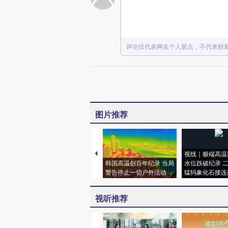
评论仅代表网友个人观点，不代表财
图片推荐
视线｜极端高温
韩国高温创百年纪录 当局
水位跌破纪录 
警告停止一切户外活动
猛犸象化石接连
视听推荐