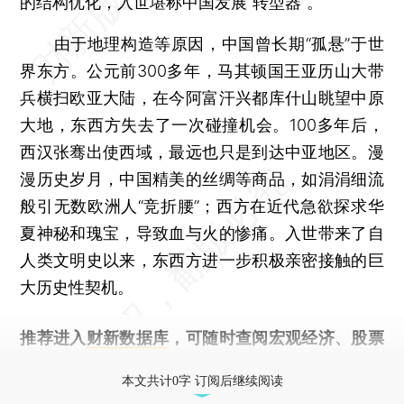
的结构优化，入世堪称中国发展“转型器”。
由于地理构造等原因，中国曾长期“孤悬”于世
界东方。公元前300多年，马其顿国王亚历山大带
兵横扫欧亚大陆，在今阿富汗兴都库什山眺望中原
大地，东西方失去了一次碰撞机会。100多年后，
西汉张骞出使西域，最远也只是到达中亚地区。漫
漫历史岁月，中国精美的丝绸等商品，如涓涓细流
般引无数欧洲人“竞折腰”；西方在近代急欲探求华
夏神秘和瑰宝，导致血与火的惨痛。入世带来了自
人类文明史以来，东西方进一步积极亲密接触的巨
大历史性契机。
推荐进入
财新数据库
，可随时查阅宏观经济、股票
债券、公司人物，财经数据尽在掌握。
本文共计0字 订阅后继续阅读