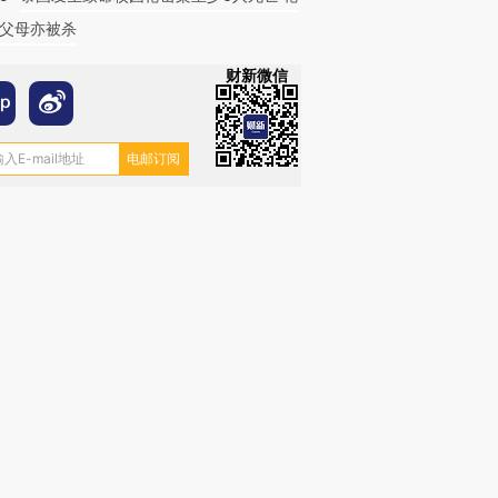
父母亦被杀
财新微信
跨国走私7万
视线｜被称为“蟑螂”的印
视线｜“入侵”还是“人道危
检体内含3种
度Z世代 用街头抗争将教
机”？难民潮撕裂西班牙
秘鲁纳斯
育部长拱下台
飞地休达
13人遇难