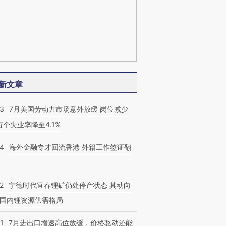
新文章
43
7月美国劳动力市场意外放缓 岗位减少
3万个失业率降至4.1%
14
海外金融专才回流香港 外籍工作签证翻
2
宁德时代宜春锂矿仍处停产状态 其动向
国内锂资源供需格局
1
7月进出口增速高位放缓，价格驱动还能