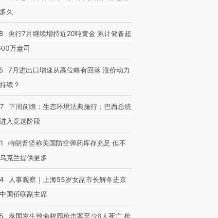
多久
8
央行7月继续增持近20吨黄金 累计储备超
600万盎司
5
7月进出口增速从高位略有回落 涨价动力
持续？
07
下周前瞻：生态环境法典施行；巴西总统
进入竞选阶段
1
特朗普坚称美国防空弹药库存充足 但不
乌克兰提供更多
24
人事观察｜上海55岁女副市长解冬进京
中国侨联副主席
45
泰国发生致命校园枪击案至少6人死亡 枪