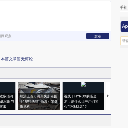
手祖
新网观点
发布
本篇文章暂无评论
致多瑙河
加沙上百万流离失所者困
视线｜HYROX的吸金
马航飞行员
二战沉船与
于“塑料烤箱” 高温引发健
术：是什么让中产们甘
粒摇头丸 尿
露出
康危机
心“花钱找虐”？
毒品