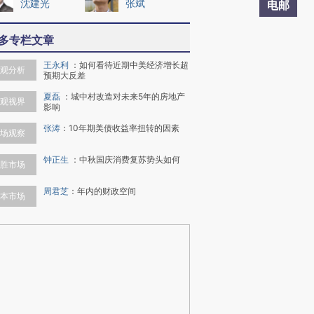
沈建光
张斌
电邮
多专栏文章
王永利
：
如何看待近期中美经济增长超
观分析
预期大反差
夏磊
：
城中村改造对未来5年的房地产
观视界
影响
张涛
：
10年期美债收益率扭转的因素
场观察
钟正生
：
中秋国庆消费复苏势头如何
胜市场
周君芝
：
年内的财政空间
本市场