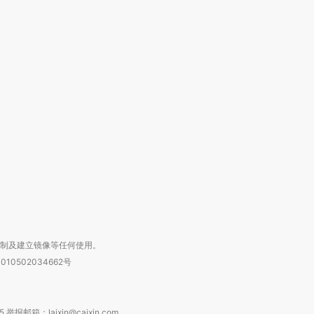
OX的吸金
马航飞行员跨国走私7万
视线｜被称为“蟑螂”的印
让中产们甘
粒摇头丸 尿检体内含3种
度Z世代 用街头抗争将教
秘鲁纳斯
”？
毒品
育部长拱下台
13人遇难
进第四届链博
【商旅对话】华住集团
技“链”接产
【特别呈现】寻找100种
CFO：不靠规模取胜，华
【特别呈
有意思的生活方式·第三对
住三大增长引擎是什么？
有意思的
复制及建立镜像等任何使用。
010502034662号
箱：laixin@caixin.com