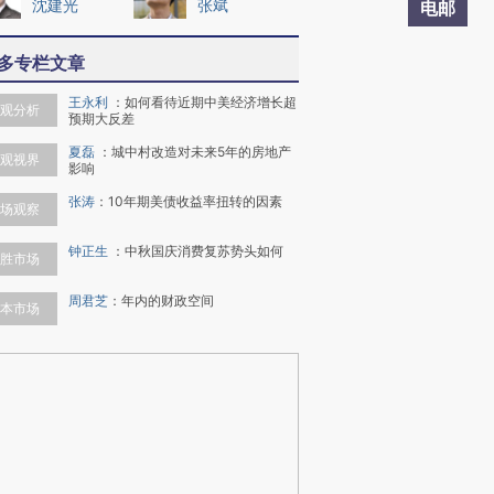
沈建光
张斌
电邮
多专栏文章
王永利
：
如何看待近期中美经济增长超
观分析
预期大反差
夏磊
：
城中村改造对未来5年的房地产
观视界
影响
张涛
：
10年期美债收益率扭转的因素
场观察
钟正生
：
中秋国庆消费复苏势头如何
胜市场
周君芝
：
年内的财政空间
本市场