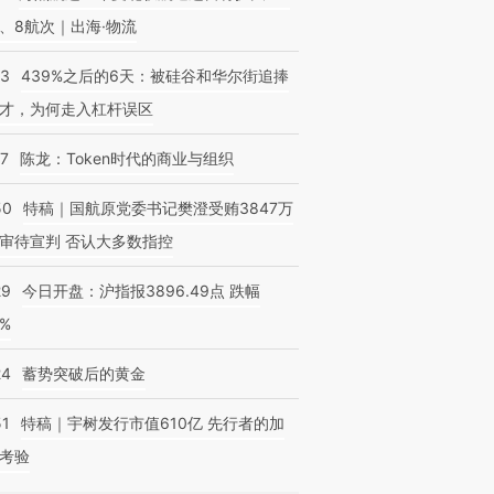
、8航次｜出海·物流
53
439%之后的6天：被硅谷和华尔街追捧
才，为何走入杠杆误区
07
陈龙：Token时代的商业与组织
50
特稿｜国航原党委书记樊澄受贿3847万
审待宣判 否认大多数指控
29
今日开盘：沪指报3896.49点 跌幅
0%
24
蓄势突破后的黄金
51
特稿｜宇树发行市值610亿 先行者的加
考验