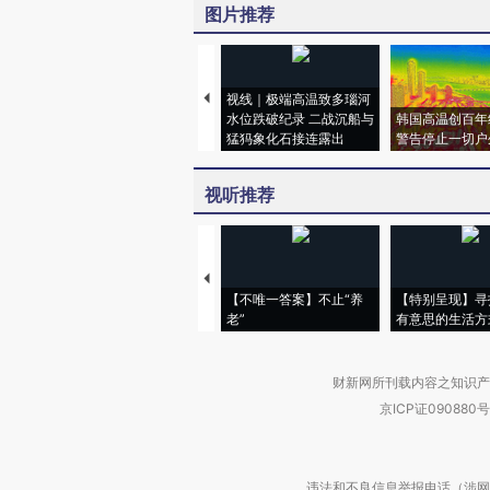
图片推荐
视线｜极端高温致多瑙河
水位跌破纪录 二战沉船与
韩国高温创百年
猛犸象化石接连露出
警告停止一切户
视听推荐
【不唯一答案】不止“养
【特别呈现】寻
老”
有意思的生活方
财新网所刊载内容之知识产
京ICP证090880号
违法和不良信息举报电话（涉网络暴力有