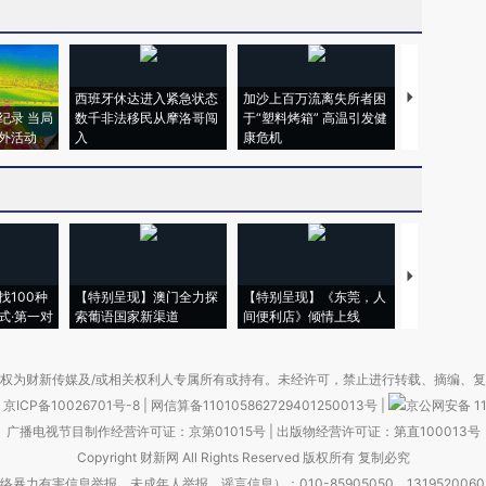
西班牙休达进入紧急状态
加沙上百万流离失所者困
视线｜HYR
纪录 当局
数千非法移民从摩洛哥闯
于“塑料烤箱” 高温引发健
术：是什么
外活动
入
康危机
心“花钱找虐
【推广】走
找100种
【特别呈现】澳门全力探
【特别呈现】《东莞，人
会，让数智科
式·第一对
索葡语国家新渠道
间便利店》倾情上线
业
权为财新传媒及/或相关权利人专属所有或持有。未经许可，禁止进行转载、摘编、
京ICP备10026701号-8
|
网信算备110105862729401250013号
|
京公网安备 11
广播电视节目制作经营许可证：京第01015号
|
出版物经营许可证：第直100013号
Copyright 财新网 All Rights Reserved 版权所有 复制必究
害信息举报、未成年人举报、谣言信息）：010-85905050 13195200605 举报邮