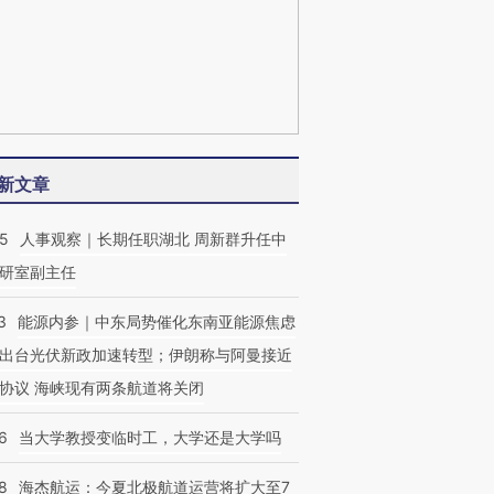
新文章
25
人事观察｜长期任职湖北 周新群升任中
研室副主任
3
能源内参｜中东局势催化东南亚能源焦虑
出台光伏新政加速转型；伊朗称与阿曼接近
协议 海峡现有两条航道将关闭
6
当大学教授变临时工，大学还是大学吗
8
海杰航运：今夏北极航道运营将扩大至7