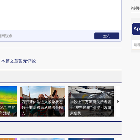
衔接
新网观点
发布
本篇文章暂无评论
西班牙休达进入紧急状态
加沙上百万流离失所者困
视线｜HYR
纪录 当局
数千非法移民从摩洛哥闯
于“塑料烤箱” 高温引发健
术：是什么
外活动
入
康危机
心“花钱找虐