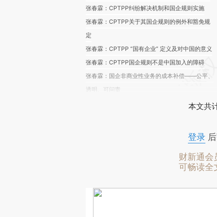
张春霖：CPTPP纠纷解决机制和国企规则实施
张春霖：CPTPP关于其国企规则的例外和豁免规
定
张春霖：CPTPP “国有企业” 定义及对中国的意义
张春霖：CPTPP国企规则不是中国加入的障碍
张春霖：国企非商业性业务的成本补偿——公平、
透明、可问责
本文共计
登录
后
财新通会
可畅读全