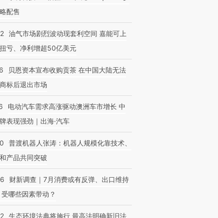
略配售
22
油气市场剧烈波动现套利空间 嘉能可上
扭亏、净利增超50亿美元
6
贝恩资本宣布收购贡茶 在中国大陆无法
商标后退出市场
6
电动汽车需求高涨驱动澳洲车市增长 中
牌表现强劲｜出海·汽车
00
普渡机器人张涛：机器人规模化靠技术、
和产品共同突破
56
财新调查｜7月消费或有反弹、出口维持
 受哪些因素带动？
42
生态环境法典将施行 最高法明确新旧法