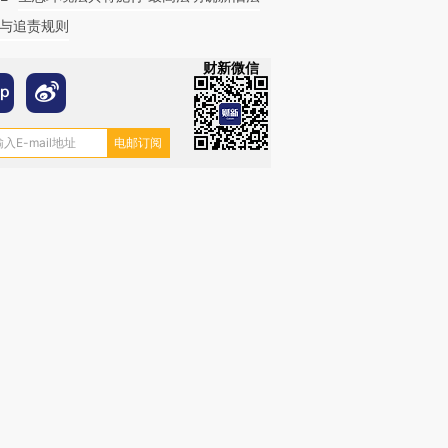
与追责规则
财新微信
OX的吸金
马航飞行员跨国走私7万
视线｜被称为“蟑螂”的印
让中产们甘
粒摇头丸 尿检体内含3种
度Z世代 用街头抗争将教
秘鲁纳斯
”？
毒品
育部长拱下台
13人遇难