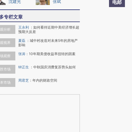
沈建光
张斌
电邮
多专栏文章
王永利
：
如何看待近期中美经济增长超
观分析
预期大反差
夏磊
：
城中村改造对未来5年的房地产
观视界
影响
张涛
：
10年期美债收益率扭转的因素
场观察
钟正生
：
中秋国庆消费复苏势头如何
胜市场
周君芝
：
年内的财政空间
本市场