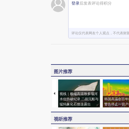
登录
后发表评论得积分
评论仅代表网友个人观点，不代表财
图片推荐
视线｜极端高温致多瑙河
水位跌破纪录 二战沉船与
韩国高温创百年
猛犸象化石接连露出
警告停止一切户
视听推荐