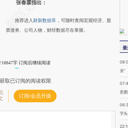
张春霖指出：
推荐进入
财新数据库
，可随时查阅宏观经济、股
票债券、公司人物，财经数据尽在掌握。
最
08:
18847字 订阅后继续阅读
业”
获取已订阅的阅读权限
07:
意图
员
订阅/会员升级
文
06:
字头
22:1