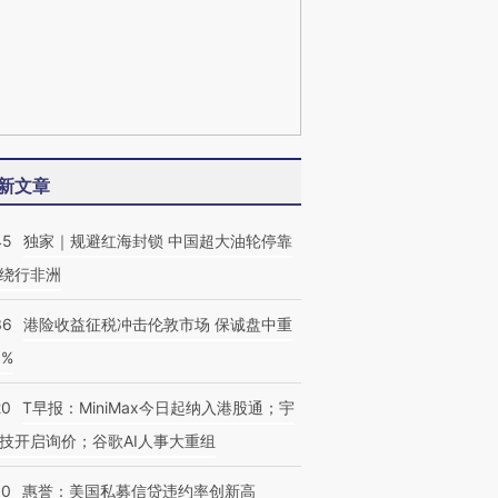
新文章
45
独家｜规避红海封锁 中国超大油轮停靠
绕行非洲
36
港险收益征税冲击伦敦市场 保诚盘中重
3%
20
T早报：MiniMax今日起纳入港股通；宇
技开启询价；谷歌AI人事大重组
30
惠誉：美国私募信贷违约率创新高