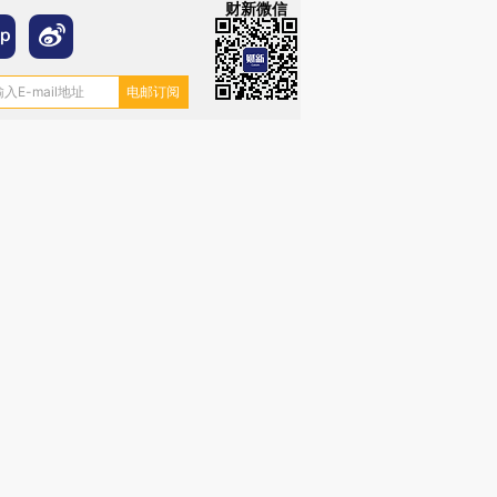
财新微信
跨国走私7万
视线｜HY
检体内含3种
泽连斯基密集出访美英 索
秘鲁纳斯卡观光飞机坠毁
术：是什
要防空导弹“救急”
13人遇难
心“花钱找