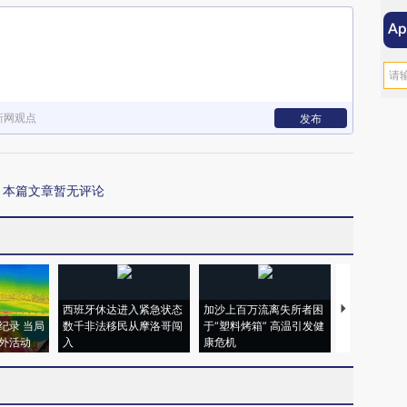
新网观点
发布
本篇文章暂无评论
西班牙休达进入紧急状态
加沙上百万流离失所者困
马航飞行员
纪录 当局
数千非法移民从摩洛哥闯
于“塑料烤箱” 高温引发健
粒摇头丸 尿
外活动
入
康危机
毒品