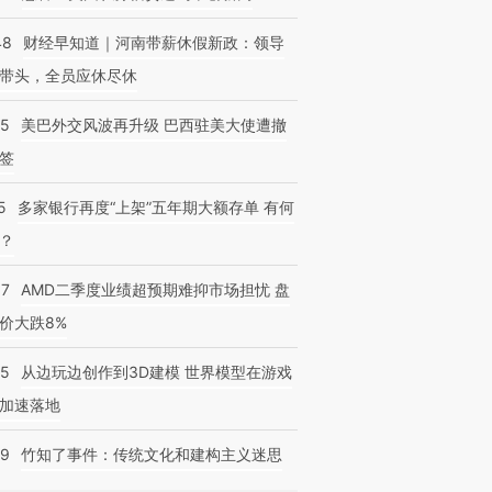
48
财经早知道｜河南带薪休假新政：领导
带头，全员应休尽休
05
美巴外交风波再升级 巴西驻美大使遭撤
签
5
多家银行再度“上架”五年期大额存单 有何
？
37
AMD二季度业绩超预期难抑市场担忧 盘
价大跌8%
25
从边玩边创作到3D建模 世界模型在游戏
加速落地
09
竹知了事件：传统文化和建构主义迷思