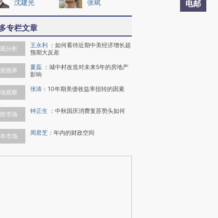
沈建光
张斌
电邮
多专栏文章
王永利
：
如何看待近期中美经济增长超
观分析
预期大反差
夏磊
：
城中村改造对未来5年的房地产
观视界
影响
张涛
：
10年期美债收益率扭转的因素
场观察
钟正生
：
中秋国庆消费复苏势头如何
胜市场
周君芝
：
年内的财政空间
本市场