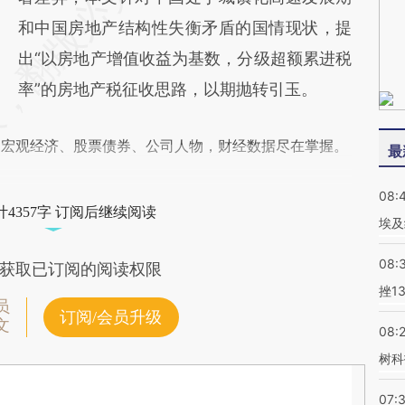
和中国房地产结构性失衡矛盾的国情现状，提
出“以房地产增值收益为基数，分级超额累进税
率”的房地产税征收思路，以期抛转引玉。
阅宏观经济、股票债券、公司人物，财经数据尽在掌握。
最
08:
4357字 订阅后继续阅读
埃及
08:
获取已订阅的阅读权限
挫1
员
订阅/会员升级
文
08:
树科
07: