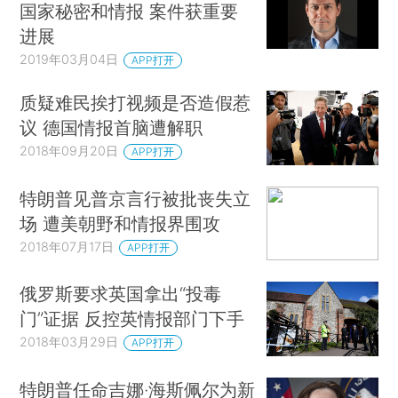
国家秘密和情报 案件获重要
进展
2019年03月04日
APP打开
质疑难民挨打视频是否造假惹
议 德国情报首脑遭解职
2018年09月20日
APP打开
特朗普见普京言行被批丧失立
场 遭美朝野和情报界围攻
2018年07月17日
APP打开
俄罗斯要求英国拿出“投毒
门”证据 反控英情报部门下手
2018年03月29日
APP打开
特朗普任命吉娜·海斯佩尔为新