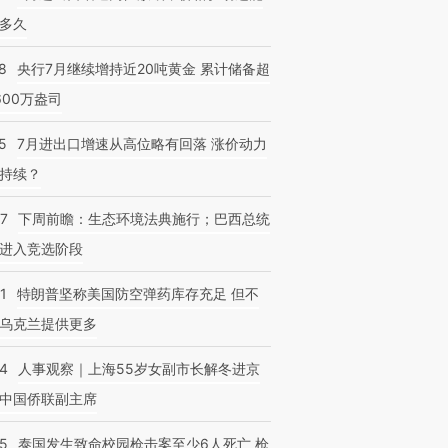
多久
8
央行7月继续增持近20吨黄金 累计储备超
600万盎司
5
7月进出口增速从高位略有回落 涨价动力
持续？
07
下周前瞻：生态环境法典施行；巴西总统
进入竞选阶段
1
特朗普坚称美国防空弹药库存充足 但不
乌克兰提供更多
24
人事观察｜上海55岁女副市长解冬进京
中国侨联副主席
45
泰国发生致命校园枪击案至少6人死亡 枪