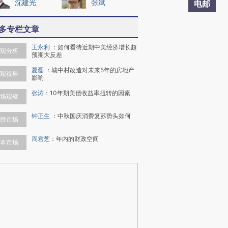
沈建光
张斌
电邮
多专栏文章
王永利
：
如何看待近期中美经济增长超
观分析
预期大反差
夏磊
：
城中村改造对未来5年的房地产
观视界
影响
张涛
：
10年期美债收益率扭转的因素
场观察
钟正生
：
中秋国庆消费复苏势头如何
胜市场
周君芝
：
年内的财政空间
本市场