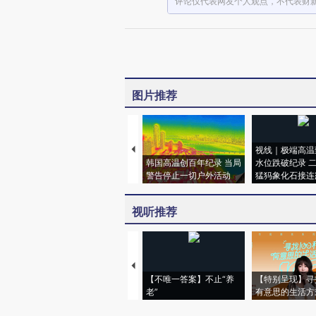
评论仅代表网友个人观点，不代表财
图片推荐
视线｜极端高温
韩国高温创百年纪录 当局
水位跌破纪录 
警告停止一切户外活动
猛犸象化石接连
视听推荐
【不唯一答案】不止“养
【特别呈现】寻
老”
有意思的生活方