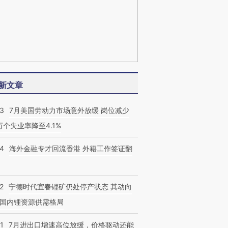
新文章
43
7月美国劳动力市场意外放缓 岗位减少
3万个失业率降至4.1%
14
海外金融专才回流香港 外籍工作签证翻
2
宁德时代宜春锂矿仍处停产状态 其动向
国内锂资源供需格局
1
7月进出口增速高位放缓，价格驱动还能