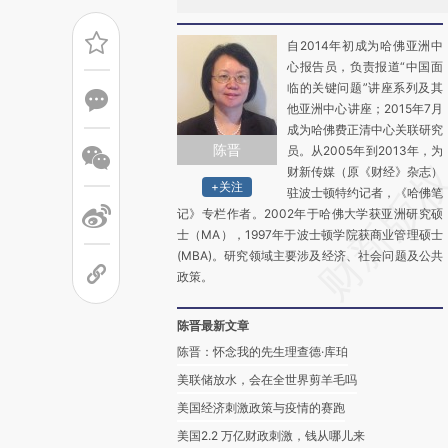
自2014年初成为哈佛亚洲中
心报告员，负责报道“中国面
临的关键问题”讲座系列及其
他亚洲中心讲座；2015年7月
成为哈佛费正清中心关联研究
陈晋
员。从2005年到2013年，为
财新传媒（原《财经》杂志）
+关注
驻波士顿特约记者，《哈佛笔
记》专栏作者。2002年于哈佛大学获亚洲研究硕
士（MA），1997年于波士顿学院获商业管理硕士
(MBA)。研究领域主要涉及经济、社会问题及公共
政策。
陈晋最新文章
陈晋：怀念我的先生理查德·库珀
美联储放水，会在全世界剪羊毛吗
美国经济刺激政策与疫情的赛跑
美国2.2 万亿财政刺激，钱从哪儿来