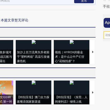
新网观点
发布
手祖
本篇文章暂无评论
致多瑙河
加沙上百万流离失所者困
视线｜HYROX的吸金
马航飞行员
二战沉船与
于“塑料烤箱” 高温引发健
术：是什么让中产们甘
粒摇头丸 尿
露出
康危机
心“花钱找虐”？
毒品
【推广】走
找100种
【特别呈现】澳门全力探
【特别呈现】《东莞，人
会，让数智科
式·第一对
索葡语国家新渠道
间便利店》倾情上线
业