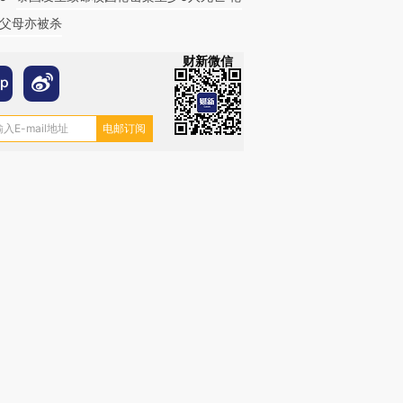
父母亦被杀
财新微信
跨国走私7万
视线｜被称为“蟑螂”的印
视线｜“入侵”还是“人道危
检体内含3种
度Z世代 用街头抗争将教
机”？难民潮撕裂西班牙
秘鲁纳斯
育部长拱下台
飞地休达
13人遇难
进第四届链博
【商旅对话】华住集团
技“链”接产
【特别呈现】寻找100种
CFO：不靠规模取胜，华
【特别呈
有意思的生活方式·第三对
住三大增长引擎是什么？
有意思的