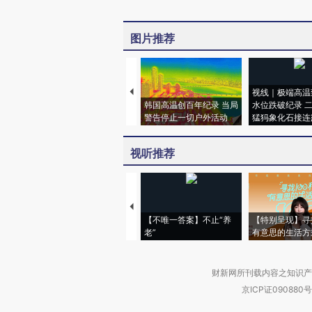
图片推荐
视线｜极端高温
韩国高温创百年纪录 当局
水位跌破纪录 
警告停止一切户外活动
猛犸象化石接连
视听推荐
【不唯一答案】不止“养
【特别呈现】寻
老”
有意思的生活方
财新网所刊载内容之知识产
京ICP证090880号