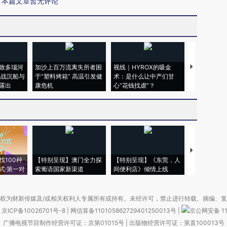
本篇文章暂无评论
致多瑙河
加沙上百万流离失所者困
视线｜HYROX的吸金
马航飞行员
二战沉船与
于“塑料烤箱” 高温引发健
术：是什么让中产们甘
粒摇头丸 尿
露出
康危机
心“花钱找虐”？
毒品
【推广】走
找100种
【特别呈现】澳门全力探
【特别呈现】《东莞，人
会，让数智科
式·第一对
索葡语国家新渠道
间便利店》倾情上线
业
权为财新传媒及/或相关权利人专属所有或持有。未经许可，禁止进行转载、摘编、
京ICP备10026701号-8
|
网信算备110105862729401250013号
|
京公网安备 11
广播电视节目制作经营许可证：京第01015号
|
出版物经营许可证：第直100013号