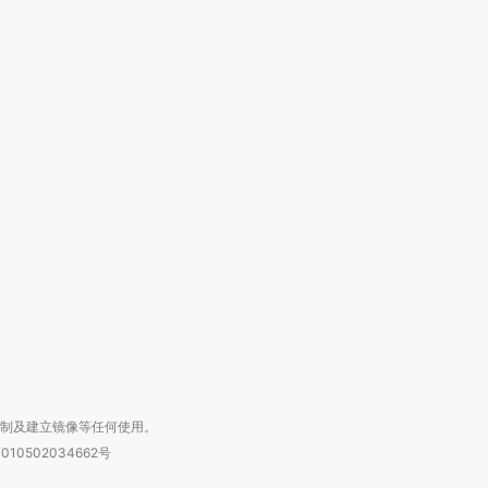
跨国走私7万
视线｜被称为“蟑螂”的印
视线｜“入侵”还是“人道危
检体内含3种
度Z世代 用街头抗争将教
机”？难民潮撕裂西班牙
秘鲁纳斯
育部长拱下台
飞地休达
13人遇难
进第四届链博
【商旅对话】华住集团
技“链”接产
【特别呈现】寻找100种
CFO：不靠规模取胜，华
【特别呈
有意思的生活方式·第三对
住三大增长引擎是什么？
有意思的
复制及建立镜像等任何使用。
010502034662号