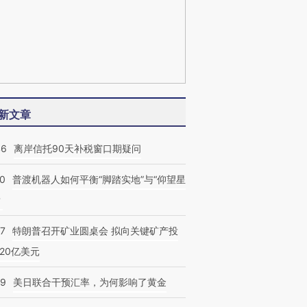
新文章
46
离岸信托90天补税窗口期疑问
00
普渡机器人如何平衡“脚踏实地”与“仰望星
？
57
特朗普召开矿业圆桌会 拟向关键矿产投
20亿美元
09
美日联合干预汇率，为何影响了黄金