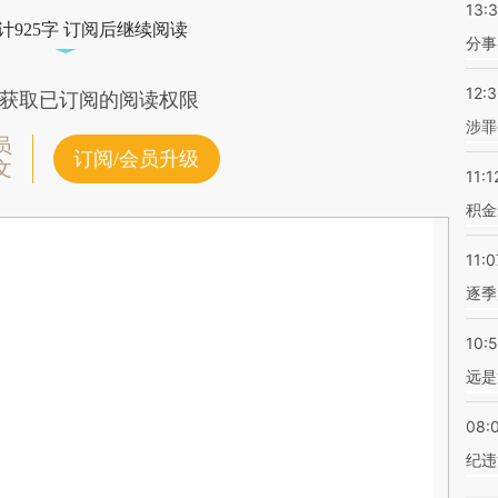
13:
计925字 订阅后继续阅读
分事
12:
获取已订阅的阅读权限
涉罪
员
订阅/会员升级
文
11:1
积金
11:0
逐季
10:
远是
08:
纪违