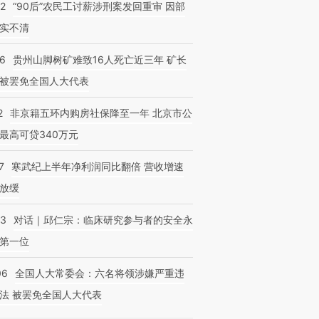
32
“90后”农民工讨薪涉刑案发回重审 因部
实不清
36
贵州山脚树矿难致16人死亡近三年 矿长
被罢免全国人大代表
2
非京籍五环内购房社保降至一年 北京市公
最高可贷340万元
7
寒武纪上半年净利润同比翻倍 营收增速
放缓
53
对话｜邱仁宗：临床研究参与者的安全永
第一位
06
全国人大常委会：六名将领涉嫌严重违
法 被罢免全国人大代表