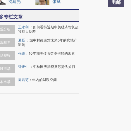
沈建光
张斌
电邮
多专栏文章
王永利
：
如何看待近期中美经济增长超
观分析
预期大反差
夏磊
：
城中村改造对未来5年的房地产
观视界
影响
张涛
：
10年期美债收益率扭转的因素
场观察
钟正生
：
中秋国庆消费复苏势头如何
胜市场
周君芝
：
年内的财政空间
本市场