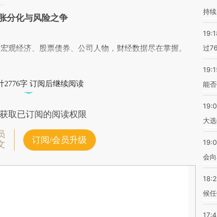
持续
胀分化与风险之争
19:1
阅宏观经济、股票债券、公司人物，财经数据尽在掌握。
过7
19:1
2776字 订阅后继续阅读
能否
19:
获取已订阅的阅读权限
大选
员
订阅/会员升级
19:0
文
会向
18:
候任
17: