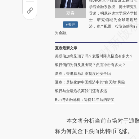
理,香港大学经济及工商管理
学院金融系教授、博士研究生
夏春
导师；明尼苏达大学经济学博
士，研究领域为全球宏观经
+关注
济，资产配置、投资策略和行
为金融。
夏春最新文章
美联储加息见顶了吗？衰退时降息幅度有多大？
银行倒闭为何反复出现？负面冲击有多大？
夏春：香港联系汇率制度还安全吗
夏春：尽快化解中国经济中的“白天鹅”风险
银行与金融危机离我们还有多远
Run与金融危机：等待14年后的诺奖
本文将分析当前市场对于通胀
释为何黄金下跌而比特币飞涨。