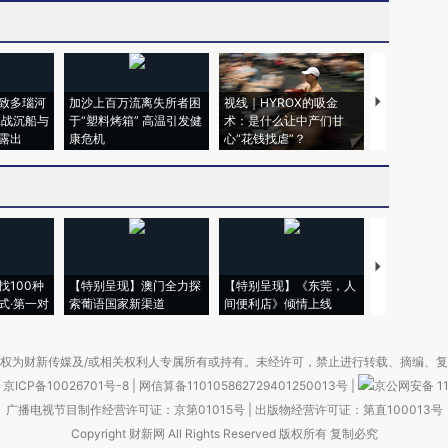
致多瑙河
加沙上百万流离失所者困
视线｜HYROX的吸金
马航飞行员
二战沉船与
于“塑料烤箱” 高温引发健
术：是什么让中产们甘
粒摇头丸 尿
露出
康危机
心“花钱找虐”？
毒品
【推广】走
找100种
【特别呈现】澳门全力探
【特别呈现】《东莞，人
会，让数智科
式·第一对
索葡语国家新渠道
间便利店》倾情上线
业
权为财新传媒及/或相关权利人专属所有或持有。未经许可，禁止进行转载、摘编、
京ICP备10026701号-8
|
网信算备110105862729401250013号
|
京公网安备 11
广播电视节目制作经营许可证：京第01015号
|
出版物经营许可证：第直100013号
Copyright 财新网 All Rights Reserved 版权所有 复制必究