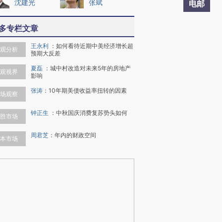
沈建光
张斌
电邮
多专栏文章
王永利
：
如何看待近期中美经济增长超
观分析
预期大反差
夏磊
：
城中村改造对未来5年的房地产
观视界
影响
张涛
：
10年期美债收益率扭转的因素
场观察
钟正生
：
中秋国庆消费复苏势头如何
胜市场
周君芝
：
年内的财政空间
本市场