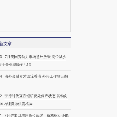
新文章
43
7月美国劳动力市场意外放缓 岗位减少
3万个失业率降至4.1%
14
海外金融专才回流香港 外籍工作签证翻
2
宁德时代宜春锂矿仍处停产状态 其动向
国内锂资源供需格局
1
7月进出口增速高位放缓，价格驱动还能