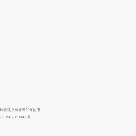
跨国走私7万
视线｜被称为“蟑螂”的印
视线｜“入侵”还是“人道危
检体内含3种
度Z世代 用街头抗争将教
机”？难民潮撕裂西班牙
秘鲁纳斯
育部长拱下台
飞地休达
13人遇难
进第四届链博
【商旅对话】华住集团
技“链”接产
【特别呈现】寻找100种
CFO：不靠规模取胜，华
【特别呈
有意思的生活方式·第三对
住三大增长引擎是什么？
有意思的
复制及建立镜像等任何使用。
010502034662号