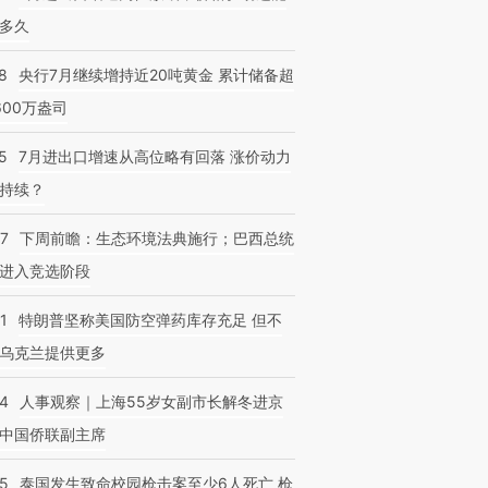
多久
8
央行7月继续增持近20吨黄金 累计储备超
600万盎司
5
7月进出口增速从高位略有回落 涨价动力
持续？
07
下周前瞻：生态环境法典施行；巴西总统
进入竞选阶段
1
特朗普坚称美国防空弹药库存充足 但不
乌克兰提供更多
24
人事观察｜上海55岁女副市长解冬进京
中国侨联副主席
45
泰国发生致命校园枪击案至少6人死亡 枪