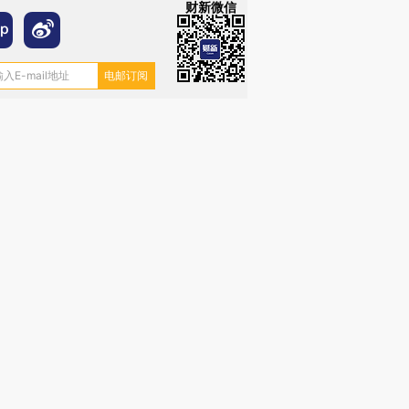
财新微信
”还是“人道危
湖北宜昌局部短时降雨
哈尔滨遭遇短时极端强降
撕裂西班牙
128毫米 紧急转移近
雨 3小时累计雨量超80毫
秘鲁纳斯
4000人
米
13人遇难
进第四届链博
【商旅对话】华住集团
技“链”接产
【特别呈现】寻找100种
CFO：不靠规模取胜，华
【特别呈
有意思的生活方式·第三对
住三大增长引擎是什么？
有意思的