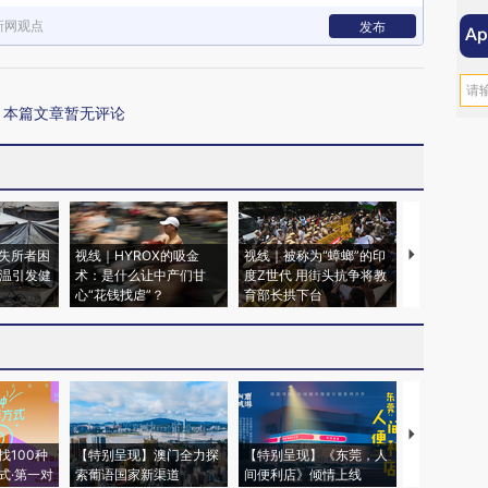
新网观点
发布
本篇文章暂无评论
失所者困
视线｜HYROX的吸金
视线｜被称为“蟑螂”的印
视线｜“入侵
高温引发健
术：是什么让中产们甘
度Z世代 用街头抗争将教
机”？难民潮
心“花钱找虐”？
育部长拱下台
飞地休达
【推广】走
找100种
【特别呈现】澳门全力探
【特别呈现】《东莞，人
会，让数智科
式·第一对
索葡语国家新渠道
间便利店》倾情上线
业