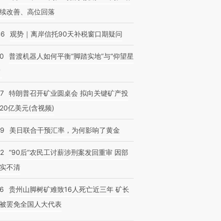
续改善、高位回落
46
观势｜离岸信托90天补税窗口期疑问
00
普渡机器人如何平衡“脚踏实地”与“仰望星
？
57
特朗普召开矿业圆桌会 拟向关键矿产投
20亿美元(含视频)
09
美日联合干预汇率，为何影响了黄金
32
“90后”农民工讨薪涉刑案发回重审 因部
实不清
36
贵州山脚树矿难致16人死亡近三年 矿长
被罢免全国人大代表