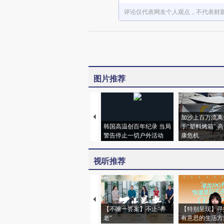
评论仅代表网友个人观点，不代表财
图片推荐
加沙上百万流离
韩国高温创百年纪录 当局
于“塑料烤箱” 
警告停止一切户外活动
康危机
视听推荐
【不唯一答案】不止“养
【特别呈现】寻
老”
有意思的生活方