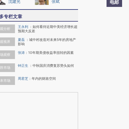
沈建光
张斌
电邮
多专栏文章
王永利
：
如何看待近期中美经济增长超
观分析
预期大反差
夏磊
：
城中村改造对未来5年的房地产
观视界
影响
张涛
：
10年期美债收益率扭转的因素
场观察
钟正生
：
中秋国庆消费复苏势头如何
胜市场
周君芝
：
年内的财政空间
本市场