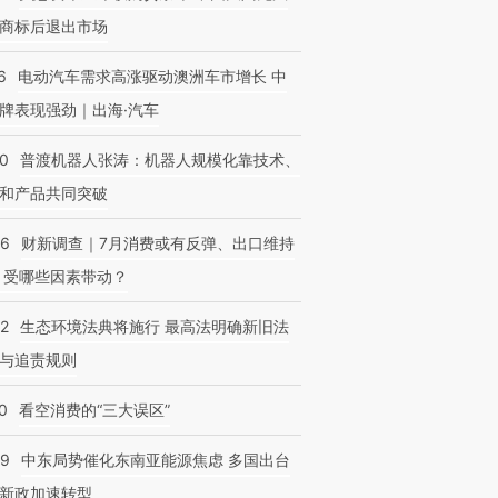
商标后退出市场
6
电动汽车需求高涨驱动澳洲车市增长 中
牌表现强劲｜出海·汽车
00
普渡机器人张涛：机器人规模化靠技术、
和产品共同突破
56
财新调查｜7月消费或有反弹、出口维持
 受哪些因素带动？
42
生态环境法典将施行 最高法明确新旧法
与追责规则
0
看空消费的“三大误区”
59
中东局势催化东南亚能源焦虑 多国出台
新政加速转型