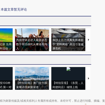
本篇文章暂无评论
西班牙休达进入紧急状态
加沙上百万流离失所者困
视线｜HYR
纪录 当局
数千非法移民从摩洛哥闯
于“塑料烤箱” 高温引发健
术：是什么
外活动
入
康危机
心“花钱找虐
【推广】走
找100种
【特别呈现】澳门全力探
【特别呈现】《东莞，人
会，让数智科
式·第一对
索葡语国家新渠道
间便利店》倾情上线
业
权为财新传媒及/或相关权利人专属所有或持有。未经许可，禁止进行转载、摘编、