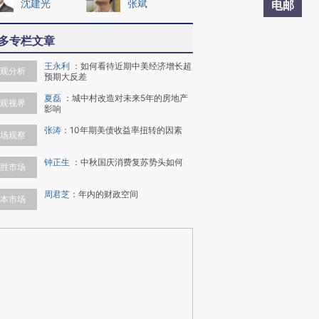
沈建光
张斌
电邮
多专栏文章
王永利
：
如何看待近期中美经济增长超
观分析
预期大反差
夏磊
：
城中村改造对未来5年的房地产
观视界
影响
张涛
：
10年期美债收益率扭转的因素
场观察
钟正生
：
中秋国庆消费复苏势头如何
胜市场
周君芝
：
年内的财政空间
本市场