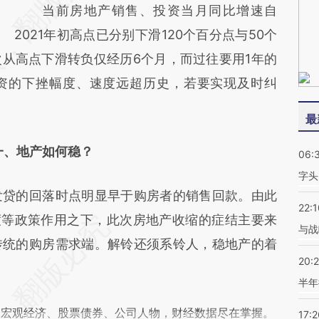
当前房地产销售、投资当月同比增速自
2021年初高点已分别下滑120个百分点与50个
从高点下滑转负仅经历6个月，而过往要用1年的
资的下挫幅度、速度远超历史，若要实现及时纠
最
一、地产如何稳？
06:
字头
贷的回落时点明显早于购房者的销售回款。由此
22:1
度等政策作用之下，此次房地产收缩的症结主要来
与战
传统的购房需求端。解铃还须系铃人，稳地产的着
20:
半年
阅宏观经济、股票债券、公司人物，财经数据尽在掌握。
17:2