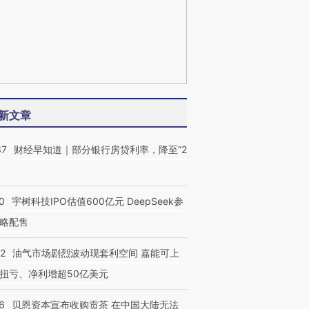
新文章
37
财经早知道｜部分银行房贷利率，降至“2
0
宇树科技IPO估值600亿元 DeepSeek参
略配售
22
油气市场剧烈波动现套利空间 嘉能可上
扭亏、净利增超50亿美元
6
贝恩资本宣布收购贡茶 在中国大陆无法