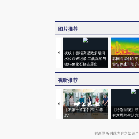
图片推荐
视线｜极端高温致多瑙河
水位跌破纪录 二战沉船与
韩国高温创百年
猛犸象化石接连露出
警告停止一切户
视听推荐
【不唯一答案】不止“养
【特别呈现】寻
老”
有意思的生活方
财新网所刊载内容之知识产